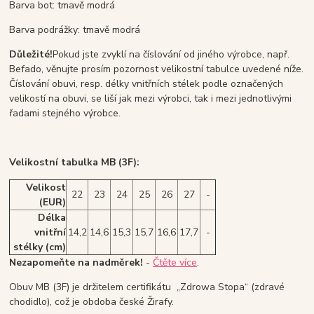
Barva bot: tmavě modrá
Barva podrážky: tmavě modrá
Důležité!
Pokud jste zvyklí na číslování od jiného výrobce, např.
Befado, věnujte prosím pozornost velikostní tabulce uvedené níže.
Číslování obuvi, resp. délky vnitřních stélek podle označených
velikostí na obuvi, se liší jak mezi výrobci, tak i mezi jednotlivými
řadami stejného výrobce.
Velikostní tabulka MB (3F):
Velikost
22
23
24
25
26
27
-
(EUR)
Délka
vnitřní
14,2
14,6
15,3
15,7
16,6
17,7
-
stélky (cm)
Nezapomeňte na nadměrek!
-
Čtěte více
.
Obuv MB (3F) je držitelem certifikátu „Zdrowa Stopa“ (zdravé
chodidlo), což je obdoba české Žirafy.