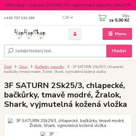
Větší nákup = doprava ZDARMA. Pro registrované zákazníky sleva 5%.
0
ks
CZK
+420 737 132 290
za
0,00 Kč
Menu
Hledat
Úvod
Obuv
Bačkorky, papučky
3F SATURN 2Sk25/3, chlapecké,
bačkůrky, tmavě modré, Žralok, Shark, vyjmutelná kožená vložka
3F SATURN 2Sk25/3, chlapecké,
bačkůrky, tmavě modré, Žralok,
Shark, vyjmutelná kožená vložka