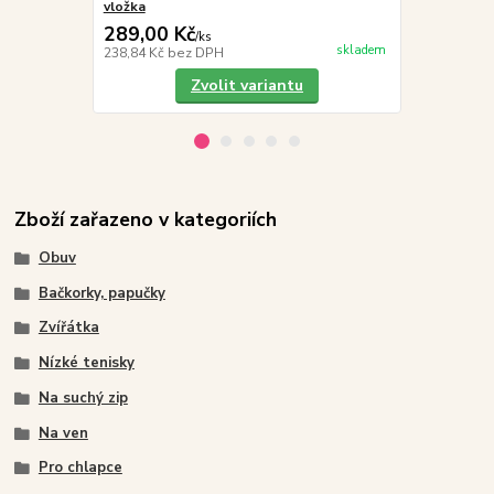
vložka
vložka
289,00 Kč
289,00 K
/
ks
skladem
238,84 Kč
bez DPH
238,84 Kč
be
Zvolit variantu
Zboží zařazeno v kategoriích
Obuv
Bačkorky, papučky
Zvířátka
Nízké tenisky
Na suchý zip
Na ven
Pro chlapce