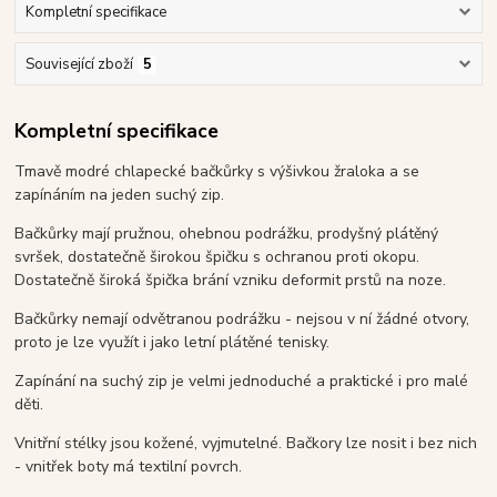
Kompletní specifikace
Související zboží
5
Kompletní specifikace
Tmavě modré chlapecké bačkůrky s výšivkou žraloka a se
zapínáním na jeden suchý zip.
Bačkůrky mají pružnou, ohebnou podrážku, prodyšný plátěný
svršek, dostatečně širokou špičku s ochranou proti okopu.
Dostatečně široká špička brání vzniku deformit prstů na noze.
Bačkůrky nemají odvětranou podrážku - nejsou v ní žádné otvory,
proto je lze využít i jako letní plátěné tenisky.
Zapínání na suchý zip je velmi jednoduché a praktické i pro malé
děti.
Vnitřní stélky jsou kožené, vyjmutelné. Bačkory lze nosit i bez nich
- vnitřek boty má textilní povrch.