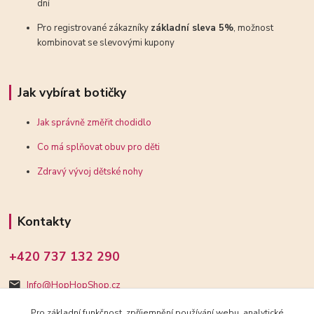
dní
Pro registrované zákazníky
základní sleva 5%
, možnost
kombinovat se slevovými kupony
Jak vybírat botičky
Jak správně změřit chodidlo
Co má splňovat obuv pro děti
Zdravý vývoj dětské nohy
Kontakty
+420 737 132 290
Info@HopHopShop.cz
Pro základní funkčnost, zpříjemnění používání webu, analytické