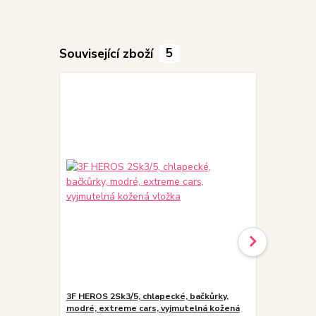
Související zboží
5
3F HEROS 2Sk3/5, chlapecké, bačkůrky,
3F HEROS 2S
modré, extreme cars, vyjmutelná kožená
černé, žralo