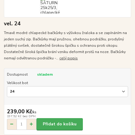
vel. 24
Tmavě modré chlapecké bačkůrky s výšivkou žraloka a se zapínáním na
jeden suchý zip. Bačkůrky mají pružnou, ohebnou podrážku, prodyšný
plátěný svršek, dostatečně širokou špičku s ochranou proti okopu.
Dostatečně široká špička brání vzniku deformit prstů na noze. Bačkůrky
nemají odvětranou podrážku -...
celý popis
Dostupnost
skladem
Velikost bot
239,00 Kč
/
ks
197,52 Kč
bez DPH
Přidat do košíku