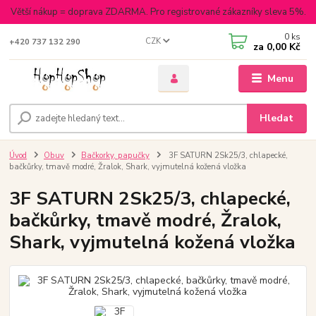
Větší nákup = doprava ZDARMA. Pro registrované zákazníky sleva 5%.
0
ks
CZK
+420 737 132 290
za
0,00 Kč
Menu
Hledat
Úvod
Obuv
Bačkorky, papučky
3F SATURN 2Sk25/3, chlapecké,
bačkůrky, tmavě modré, Žralok, Shark, vyjmutelná kožená vložka
3F SATURN 2Sk25/3, chlapecké,
bačkůrky, tmavě modré, Žralok,
Shark, vyjmutelná kožená vložka