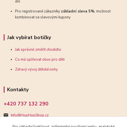
dní
Pro registrované zákazníky
základní sleva 5%
, možnost
kombinovat se slevovými kupony
Jak vybírat botičky
Jak správně změřit chodidlo
Co má splňovat obuv pro děti
Zdravý vývoj dětské nohy
Kontakty
+420 737 132 290
Info@HopHopShop.cz
Pro základní funkčnost, zpříjemnění používání webu, analytické