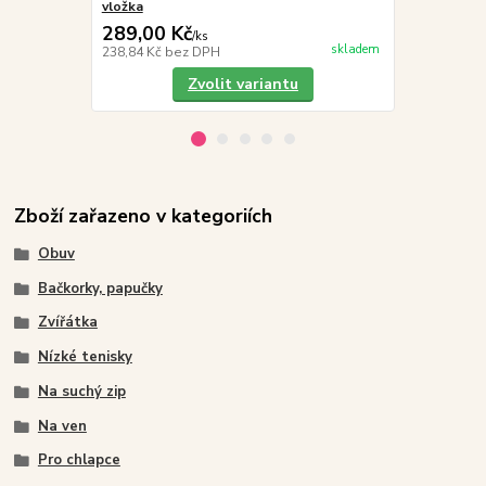
vložka
vložka
289,00 Kč
289,00 K
/
ks
skladem
238,84 Kč
bez DPH
238,84 Kč
be
Zvolit variantu
Zboží zařazeno v kategoriích
Obuv
Bačkorky, papučky
Zvířátka
Nízké tenisky
Na suchý zip
Na ven
Pro chlapce