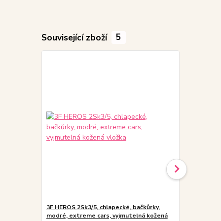
Související zboží
5
3F HEROS 2Sk3/5, chlapecké, bačkůrky,
3F HEROS 2S
modré, extreme cars, vyjmutelná kožená
černé, žralo