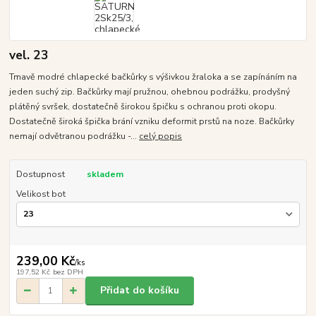
vel. 23
Tmavě modré chlapecké bačkůrky s výšivkou žraloka a se zapínáním na
jeden suchý zip. Bačkůrky mají pružnou, ohebnou podrážku, prodyšný
plátěný svršek, dostatečně širokou špičku s ochranou proti okopu.
Dostatečně široká špička brání vzniku deformit prstů na noze. Bačkůrky
nemají odvětranou podrážku -...
celý popis
Dostupnost
skladem
Velikost bot
239,00 Kč
/
ks
197,52 Kč
bez DPH
Přidat do košíku