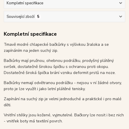
Kompletní specifikace
Související zboží
5
Kompletní specifikace
Tmavě modré chlapecké bačkůrky s výšivkou žraloka a se
zapínáním na jeden suchý zip.
Bačkůrky mají pružnou, ohebnou podrážku, prodyšný plátěný
svršek, dostatečně širokou špičku s ochranou proti okopu.
Dostatečně široká špička brání vzniku deformit prstů na noze.
Bačkůrky nemají odvětranou podrážku - nejsou v ní žádné otvory,
proto je lze využít i jako letní plátěné tenisky.
Zapínání na suchý zip je velmi jednoduché a praktické i pro malé
děti.
Vnitřní stélky jsou kožené, vyjmutelné. Bačkory lze nosit i bez nich
- vnitřek boty má textilní povrch.