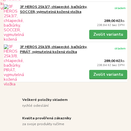
3F HEROS 2Sk3/7, chlapecké, bačkůrky,
skladem
SOCCER, vyjmutelná kožená vložka
289,00 Kč
/
ks
238,84 Kč
bez DPH
Zvolit variantu
3F HEROS 2Sk3/8, chlapecké, bačkůrky,
skladem
PIRÁT, vyjmutelná kožená vložka
289,00 Kč
/
ks
238,84 Kč
bez DPH
Zvolit variantu
Veškeré položky skladem
rychlé odeslání
Kvalita prověřená zákazníky
za svoje produkty ručíme