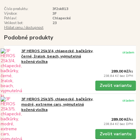
Číslo produktu:
3f2sk813
Výrobce:
3F
Pohlaví:
Chlapecké
Velikost bot:
23
Hlídat cenu / dostupnost
Podobné produkty
3F HEROS 2Sk3/4, chlapecké, bačkůrky,
skladem
černé, žralok, beach, vyjmutelná
kožená vložka
289,00 Kč
/
ks
238,84 Kč
bez DPH
Zvolit variantu
3F HEROS 2Sk3/5, chlapecké, bačkůrky,
skladem
modré, extreme cars, vyjmutelná
kožená vložka
289,00 Kč
/
ks
238,84 Kč
bez DPH
Zvolit variantu