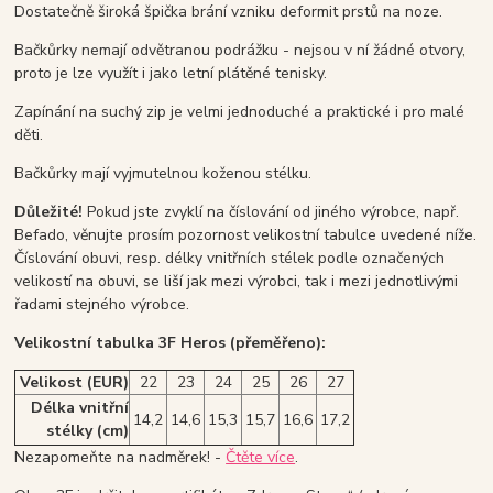
Dostatečně široká špička brání vzniku deformit prstů na noze.
Bačkůrky nemají odvětranou podrážku - nejsou v ní žádné otvory,
proto je lze využít i jako letní plátěné tenisky.
Zapínání na suchý zip je velmi jednoduché a praktické i pro malé
děti.
Bačkůrky mají vyjmutelnou koženou stélku.
Důležité!
Pokud jste zvyklí na číslování od jiného výrobce, např.
Befado, věnujte prosím pozornost velikostní tabulce uvedené níže.
Číslování obuvi, resp. délky vnitřních stélek podle označených
velikostí na obuvi, se liší jak mezi výrobci, tak i mezi jednotlivými
řadami stejného výrobce.
Velikostní tabulka 3F Heros (přeměřeno):
Velikost (EUR)
22
23
24
25
26
27
Délka vnitřní
14,2
14,6
15,3
15,7
16,6
17,2
stélky (cm)
Nezapomeňte na nadměrek! -
Čtěte více
.