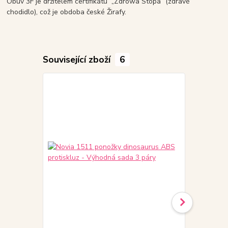
Obuv 3F je držitelem certifikátu „Zdrowa Stopa“ (zdravé
chodidlo), což je obdoba české Žirafy.
Související zboží
6