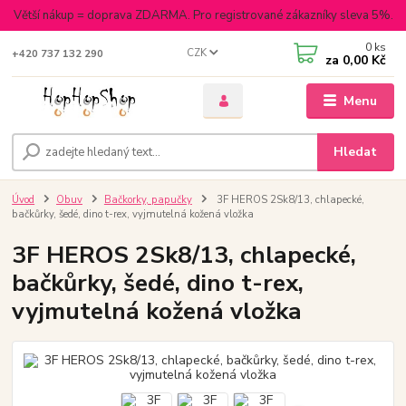
Větší nákup = doprava ZDARMA. Pro registrované zákazníky sleva 5%.
0
ks
CZK
+420 737 132 290
za
0,00 Kč
Menu
Hledat
Úvod
Obuv
Bačkorky, papučky
3F HEROS 2Sk8/13, chlapecké,
bačkůrky, šedé, dino t-rex, vyjmutelná kožená vložka
3F HEROS 2Sk8/13, chlapecké,
bačkůrky, šedé, dino t-rex,
vyjmutelná kožená vložka