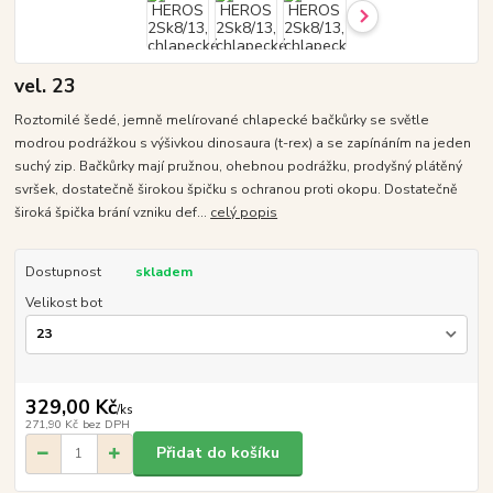
vel. 23
Roztomilé šedé, jemně melírované chlapecké bačkůrky se světle
modrou podrážkou s výšivkou dinosaura (t-rex) a se zapínáním na jeden
suchý zip. Bačkůrky mají pružnou, ohebnou podrážku, prodyšný plátěný
svršek, dostatečně širokou špičku s ochranou proti okopu. Dostatečně
široká špička brání vzniku def...
celý popis
Dostupnost
skladem
Velikost bot
329,00 Kč
/
ks
271,90 Kč
bez DPH
Přidat do košíku