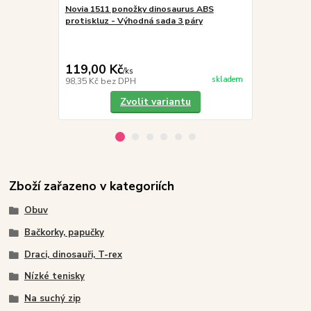
Novia 1511 ponožky dinosaurus ABS
Vložky do 
protiskluz - Výhodná sada 3 páry
119,00 Kč
19,00 Kč
/
ks
skladem
98,35 Kč
bez DPH
15,70 Kč
bez
Zvolit variantu
Zboží zařazeno v kategoriích
Obuv
Bačkorky, papučky
Draci, dinosauři, T-rex
Nízké tenisky
Na suchý zip