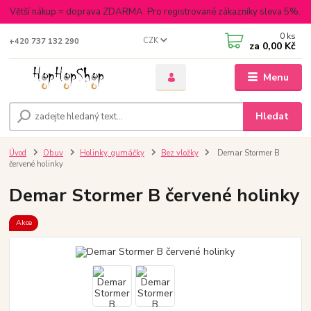
Větší nákup = doprava ZDARMA. Pro registrované zákazníky sleva 5%.
0
ks
CZK
+420 737 132 290
za
0,00 Kč
Menu
Hledat
Úvod
Obuv
Holinky, gumáčky
Bez vložky
Demar Stormer B
červené holinky
Demar Stormer B červené holinky
Akce