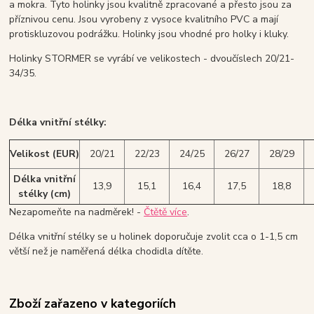
a mokra. Tyto holinky jsou kvalitně zpracované a přesto jsou za
příznivou cenu. Jsou vyrobeny z vysoce kvalitního PVC a mají
protiskluzovou podrážku. Holinky jsou vhodné pro holky i kluky.
Holinky STORMER se vyrábí ve velikostech - dvoučíslech 20/21-
34/35.
Délka vnitřní stélky:
Velikost (EUR)
20/21
22/23
24/25
26/27
28/29
Délka vnitřní
13,9
15,1
16,4
17,5
18,8
stélky (cm)
Nezapomeňte na nadměrek! -
Čtětě více
.
Délka vnitřní stélky se u holinek doporučuje zvolit cca o 1-1,5 cm
větší než je naměřená délka chodidla dítěte.
Zboží zařazeno v kategoriích