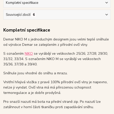
Kompletní specifikace
Související zboží
6
Kompletní specifikace
Demar NIKO M s jednoduchým designem jsou velmi teplé sněhule
od výrobce Demar se zateplením z přírodní ovčí vlny.
S označením
NIKO
se vyrábějí ve velikostech 25/26, 27/28, 29/30,
31/32, 33/34. S označením NIKO M se vyrábějí ve velikostech
35/36, 37/38 a 39/40.
Sněhule jsou vhodné do sněhu a mrazu.
Vnitřní hřejivá vložka z pravé 100% přírodní ovčí vlny je napevno,
nelze ji vyndat. Ovčí vlna má má přirozenou schopnost
termoregulace a je dobře prodyšná.
Pro snazší nazutí má bota na přední straně zip. Po nazutí lze
zatáhnout v horní části tkaničku proti zapadávání sněhu.