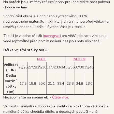
Na botách jsou umítěny reflexní prvky pro lepší viditelnost pohybu
chodce ve tmě.
Spodní část obuvi je z odolného syntetického, 100%
nepropustného materiálu (TR), který chrání nohou před vlhkem a
umožňuje snadnou údržbu. Svrchní část je z textilie.
Textilii je vhodné ošetřit
impregnací
pro větší odolnost vlhkosti a
vodě (optimálně před prvním nošení, než jsou boty ušpiněné).
Délka vnitřní stélky NIKO:
NIKO
NIKO M
Velikost
25/26
27/28
29/30
31/32
33/34
35/36
37/38
39/40
(EUR)
Délka
vnitřní
17,5
18,8
20,0
21,1
22,4
23,6
24,8
26,0
stélky
(cm)
Nezapomeňte na nadměrek! -
Čtěte více
.
Velikost u sněhulí se doporučuje zvolit cca o 1-1,5 cm větší než je
naměřená délka chodidla dítěte, u dospělých postačí menší