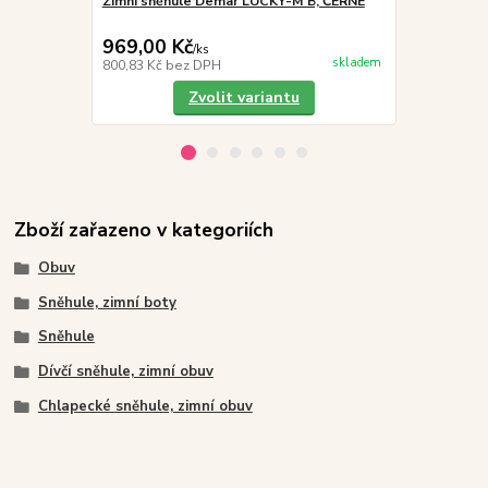
Zimní sněhule Demar LUCKY-M B, ČERNÉ
Zimní sněh
969,00 Kč
969,00 K
/
ks
skladem
800,83 Kč
bez DPH
800,83 Kč
be
Zvolit variantu
Zboží zařazeno v kategoriích
Obuv
Sněhule, zimní boty
Sněhule
Dívčí sněhule, zimní obuv
Chlapecké sněhule, zimní obuv