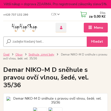
Větší nákup = doprava ZDARMA. Pro registrované zákazníky sleva 5%.
0
ks
CZK
+420 737 132 290
za
0,00 Kč
Menu
Hledat
Úvod
Obuv
Sněhule, zimní boty
Demar NIKO-M D sněhule s pravou
ovčí vlnou, šedé, vel. 35/36
Demar NIKO-M D sněhule s
pravou ovčí vlnou, šedé, vel.
35/36