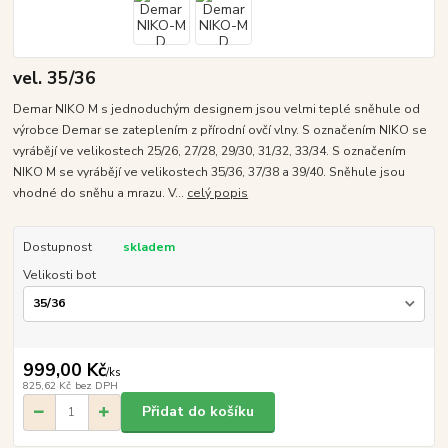
vel. 35/36
Demar NIKO M s jednoduchým designem jsou velmi teplé sněhule od
výrobce Demar se zateplením z přírodní ovčí vlny. S označením NIKO se
vyrábějí ve velikostech 25/26, 27/28, 29/30, 31/32, 33/34. S označením
NIKO M se vyrábějí ve velikostech 35/36, 37/38 a 39/40. Sněhule jsou
vhodné do sněhu a mrazu. V...
celý popis
Dostupnost
skladem
Velikosti bot
999,00 Kč
/
ks
825,62 Kč
bez DPH
Přidat do košíku