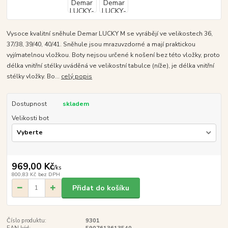
Vysoce kvalitní sněhule Demar LUCKY M se vyrábějí ve velikostech 36,
37/38, 39/40, 40/41. Sněhule jsou mrazuvzdorné a mají praktickou
vyjímatelnou vložkou. Boty nejsou určené k nošení bez této vložky, proto
délka vnitřní stélky uváděná ve velikostní tabulce (níže), je délka vnitřní
stélky vložky. Bo...
celý popis
Dostupnost
skladem
Velikosti bot
969,00 Kč
/
ks
800,83 Kč
bez DPH
Přidat do košíku
Číslo produktu:
9301