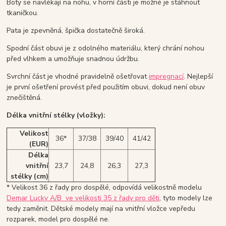
Boty se navlékají na nohu, v horní části je možné je stáhnout
tkaničkou.
Pata je zpevněná, špička dostatečně široká.
Spodní část obuvi je z odolného materiálu, který chrání nohou
před vlhkem a umožňuje snadnou údržbu.
Svrchní část je vhodné pravidelně ošetřovat
impregnací
. Nejlepší
je první ošetření provést před použitím obuvi, dokud není obuv
znečištěná.
Délka vnitřní stélky (vložky):
Velikost
36*
37/38
39/40
41/42
(EUR)
Délka
vnitřní
23,7
24,8
26,3
27,3
stélky (cm)
* Velikost 36 z řady pro dospělé, odpovídá velikostně modelu
Demar Lucky A/B ve velikosti 35 z řady pro děti
, tyto modely lze
tedy zaměnit. Dětské modely mají na vnitřní vložce vepředu
rozparek, model pro dospělé ne.