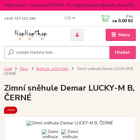
Větší nákup = doprava ZDARMA. Pro registrované zákazníky sleva 5%.
0
ks
CZK
+420 737 132 290
za
0,00 Kč
Menu
Hledat
Úvod
Obuv
Sněhule, zimní boty
Zimní sněhule Demar LUCKY-M B,
ČERNÉ
Zimní sněhule Demar LUCKY-M B,
ČERNÉ
Akce