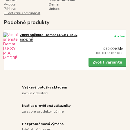
EAN kód:
5907613613540
Výrobce:
Demar
Pohlaví:
Unisex
Hlídat cenu / dostupnost
Podobné produkty
Zimní sněhule Demar LUCKY-M A,
skladem
MODRÉ
969,00 Kč
/
ks
800,83 Kč
bez DPH
Zvolit variantu
Veškeré položky skladem
rychlé odeslání
Kvalita prověřená zákazníky
za svoje produkty ručíme
Bezproblémová výměna
když zboží nesedí