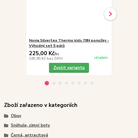
Novia Silvertex Thermo kids 78N ponožky -
Demar NIKO-
Výhodný set 5 párů
vlnou, šedé
225,00 Kč
999,00 K
/
ks
skladem
185,95 Kč
bez DPH
825,62 Kč
be
Zvolit variantu
Zboží zařazeno v kategoriích
Obuv
Sněhule, zimní boty
Černá, antracitová