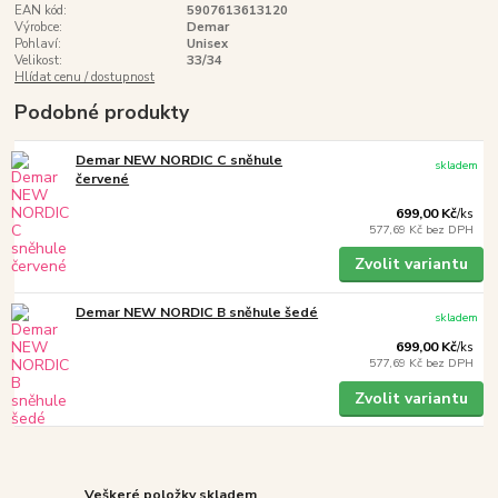
EAN kód:
5907613613120
Výrobce:
Demar
Pohlaví:
Unisex
Velikost:
33/34
Hlídat cenu / dostupnost
Podobné produkty
Demar NEW NORDIC C sněhule
skladem
červené
699,00 Kč
/
ks
577,69 Kč
bez DPH
Zvolit variantu
Demar NEW NORDIC B sněhule šedé
skladem
699,00 Kč
/
ks
577,69 Kč
bez DPH
Zvolit variantu
Veškeré položky skladem