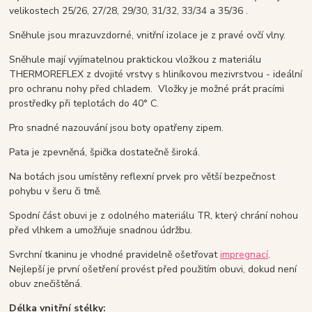
velikostech 25/26, 27/28, 29/30, 31/32, 33/34 a 35/36 .
Sněhule jsou mrazuvzdorné, vnitřní izolace je z pravé ovčí vlny.
Sněhule mají vyjímatelnou praktickou vložkou z materiálu
THERMOREFLEX z dvojité vrstvy s hliníkovou mezivrstvou - ideální
pro ochranu nohy před chladem. Vložky je možné prát pracími
prostředky při teplotách do 40° C.
Pro snadné nazouvání jsou boty opatřeny zipem.
Pata je zpevněná, špička dostatečně široká.
Na botách jsou umístěny reflexní prvek pro větší bezpečnost
pohybu v šeru či tmě.
Spodní část obuvi je z odolného materiálu TR, který chrání nohou
před vlhkem a umožňuje snadnou údržbu.
Svrchní tkaninu je vhodné pravidelně ošetřovat
impregnací
.
Nejlepší je první ošetření provést před použitím obuvi, dokud není
obuv znečištěná.
Délka vnitřní stélky: