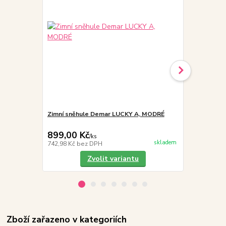
Zimní sněhule Demar LUCKY A, MODRÉ
SG SIGAL AQ
impregnace
899,00 Kč
189,00 K
/
ks
skladem
742,98 Kč
bez DPH
156,20 Kč
be
Zvolit variantu
Zboží zařazeno v kategoriích