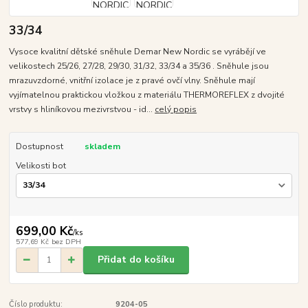
33/34
Vysoce kvalitní dětské sněhule Demar New Nordic se vyrábějí ve
velikostech 25/26, 27/28, 29/30, 31/32, 33/34 a 35/36 . Sněhule jsou
mrazuvzdorné, vnitřní izolace je z pravé ovčí vlny. Sněhule mají
vyjímatelnou praktickou vložkou z materiálu THERMOREFLEX z dvojité
vrstvy s hliníkovou mezivrstvou - id...
celý popis
Dostupnost
skladem
Velikosti bot
699,00 Kč
/
ks
577,69 Kč
bez DPH
Přidat do košíku
Číslo produktu:
9204-05