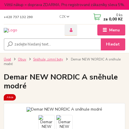
Větší nákup = doprava ZDARMA. Pro registrované zákazníky sleva 5%.
0
ks
CZK
+420 737 132 290
za
0,00 Kč
Menu
Hledat
Úvod
Obuv
Sněhule, zimní boty
Demar NEW NORDIC A sněhule
modré
Demar NEW NORDIC A sněhule
modré
Akce