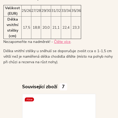
Velikost
25/26
27/28
29/30
31/32
33/34
35/36
(EUR)
Délka
vnitřní
17,5
18,8
20,0
21,1
22,4
23,3
stélky
(cm)
Nezapomeňte na nadměrek! -
Čtěte více
.
Délka vnitřní stélky u sněhulí se doporučuje zvolit cca o 1-1,5 cm
větší než je naměřená délka chodidla dítěte (místo na pohyb nohy
při chůzi a rezerva na růst nohy).
Související zboží
7
Akce