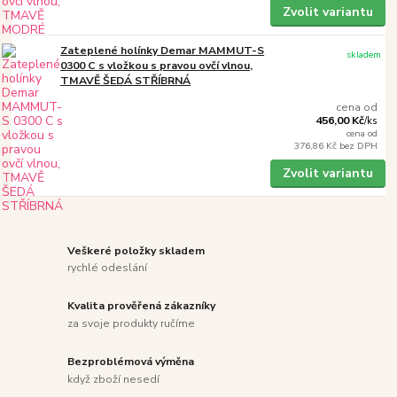
Zvolit variantu
Zateplené holínky Demar MAMMUT-S
skladem
0300 C s vložkou s pravou ovčí vlnou,
TMAVĚ ŠEDÁ STŘÍBRNÁ
cena od
456,00 Kč
/
ks
cena od
376,86 Kč
bez DPH
Zvolit variantu
Veškeré položky skladem
rychlé odeslání
Kvalita prověřená zákazníky
za svoje produkty ručíme
Bezproblémová výměna
když zboží nesedí