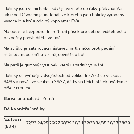
Holinky jsou velmi lehké, když je vezmete do ruky, překvapí Vás,
jak moc. Důvodem je materiál, ze kterého jsou holinky vyrobeny -
vysoce kvalitní a odolný kopolymer EVA.
Na obuvi je bezpečnostní reflexní pásek pro dobrou viditelnost a
bezpečný pohyb dítěte ve tmě.
Na svršku je zatahovací nástavec na tkaničku proti padání
nečistot, nebo sněhu v zimě, dovnitř do bot.
Na patě je gumový výstupek, který usnadní vyzuvání.
Holinky se vyrábějí v dvojčíslech od velikosti 22/23 do velikosti
34/35 a nově i ve velikosti 36/37, délky vnitřních stélek uvádníme
níže v tabulce.
Barva:
antracitová - černá
Délka vnitřní stélky:
Velikost
22/23
24/25
26/27
28/29
30/31
32/33
34/35
36/37
38/39
(EUR)