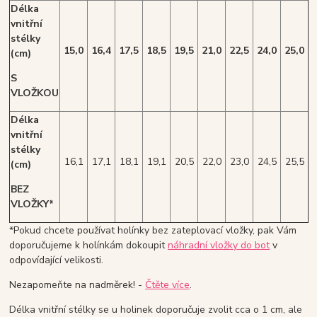
Délka
vnitřní
stélky
15,0
16,4
17,5
18,5
19,5
21,0
22,5
24,0
25,0
(cm)
S
VLOŽKOU
Délka
vnitřní
stélky
16,1
17,1
18,1
19,1
20,5
22,0
23,0
24,5
25,5
(cm)
BEZ
VLOŽKY*
*Pokud chcete používat holínky bez zateplovací vložky, pak Vám
doporučujeme k holínkám dokoupit
náhradní vložky do bot
v
odpovídající velikosti.
Nezapomeňte na nadměrek! -
Čtěte více
.
Délka vnitřní stélky se u holinek doporučuje zvolit cca o 1 cm, ale