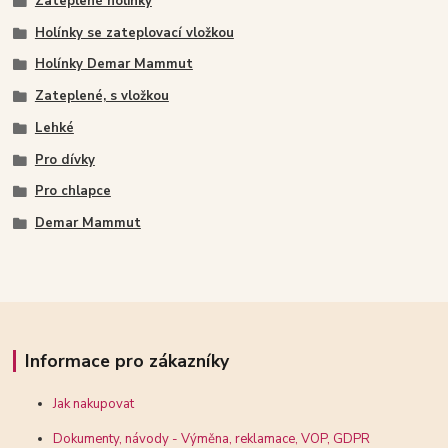
Zateplené holinky
Holínky se zateplovací vložkou
Holínky Demar Mammut
Zateplené, s vložkou
Lehké
Pro dívky
Pro chlapce
Demar Mammut
Informace pro zákazníky
Jak nakupovat
Dokumenty, návody - Výměna, reklamace, VOP, GDPR