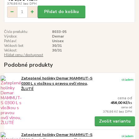
376,86 Kč
bez DPH
Přidat do košíku
Číslo produktu:
8033-05
Výrobce:
Demar
Pohlaví:
Unisex
Velikosti bot:
30/31
Velikost:
30/31
Hlídat cenu / dostupnost
Podobné produkty
Zateplené holínky Demar MAMMUT-S
skladem
0300 L s vložkou s pravou ovčí vlnou,
ŽLUTÉ
cena od
456,00 Kč
/
ks
cena od
376,86 Kč
bez DPH
Zvolit variantu
Zateplené holínky Demar MAMMUT-S
skladem