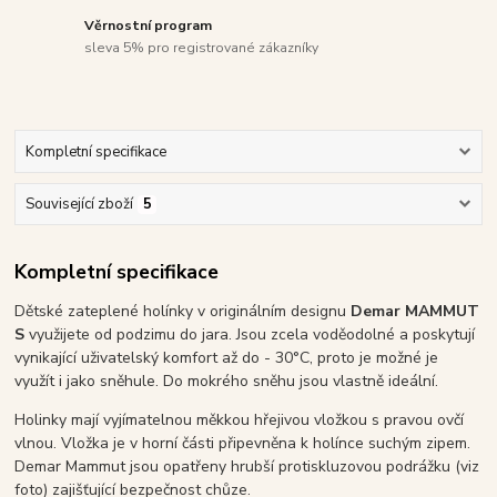
Věrnostní program
sleva 5% pro registrované zákazníky
Kompletní specifikace
Související zboží
5
Kompletní specifikace
Dětské zateplené holínky v originálním designu
Demar MAMMUT
S
využijete od podzimu do jara. Jsou zcela voděodolné a poskytují
vynikající uživatelský komfort až do - 30°C, proto je možné je
využít i jako sněhule. Do mokrého sněhu jsou vlastně ideální.
Holinky mají vyjímatelnou měkkou hřejivou vložkou s pravou ovčí
vlnou. Vložka je v horní části připevněna k holínce suchým zipem.
Demar Mammut jsou opatřeny hrubší protiskluzovou podrážku (viz
foto) zajišťující bezpečnost chůze.