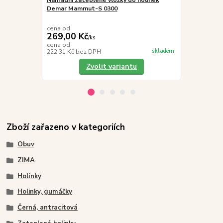
Náhradní zateplené vložky do holínek
MALFINI Fro
Demar Mammut-S 0300
dětská, zel
cena od
269,00 Kč
/
ks
439,00 K
cena od
skladem
222,31 Kč
bez DPH
362,81 Kč
be
Zvolit variantu
Zboží zařazeno v kategoriích
Obuv
ZIMA
Holínky
Holinky, gumáčky
Černá, antracitová