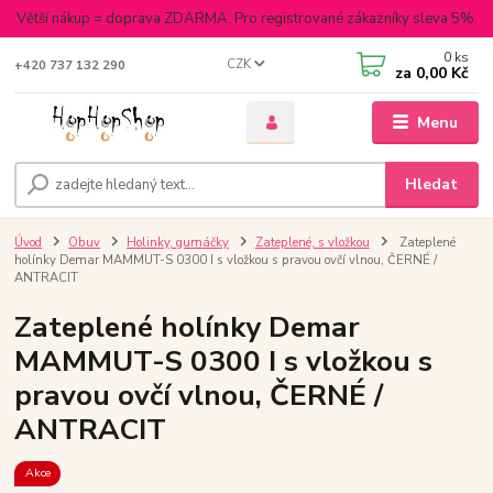
Větší nákup = doprava ZDARMA. Pro registrované zákazníky sleva 5%.
0
ks
CZK
+420 737 132 290
za
0,00 Kč
Menu
Hledat
Úvod
Obuv
Holinky, gumáčky
Zateplené, s vložkou
Zateplené
holínky Demar MAMMUT-S 0300 I s vložkou s pravou ovčí vlnou, ČERNÉ /
ANTRACIT
Zateplené holínky Demar
MAMMUT-S 0300 I s vložkou s
pravou ovčí vlnou, ČERNÉ /
ANTRACIT
Akce