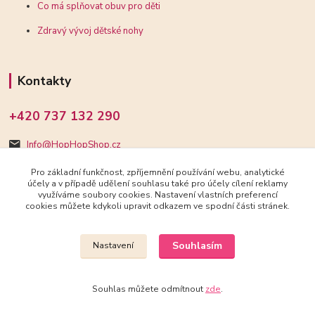
Co má splňovat obuv pro děti
Zdravý vývoj dětské nohy
Kontakty
+420 737 132 290
Info@HopHopShop.cz
Pro základní funkčnost, zpříjemnění používání webu, analytické
účely a v případě udělení souhlasu také pro účely cílení reklamy
využíváme soubory cookies. Nastavení vlastních preferencí
cookies můžete kdykoli upravit odkazem ve spodní části stránek.
Upravit sběr cookies.
Souhlasím
Nastavení
2018-2025 HopHopShop.cz
Souhlas můžete odmítnout
zde
.
Vytvořeno na
Eshop-rychle.cz