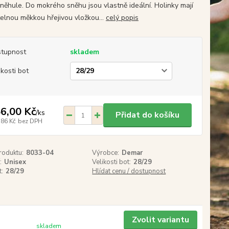
 sněhule. Do mokrého sněhu jsou vlastně ideální. Holinky mají
telnou měkkou hřejivou vložkou...
celý popis
tupnost
skladem
ikosti bot
6,00 Kč
/
ks
Přidat do košíku
,86 Kč
bez DPH
roduktu:
8033-04
Výrobce:
Demar
:
Unisex
Velikosti bot:
28/29
t:
28/29
Hlídat cenu / dostupnost
Zvolit variantu
skladem