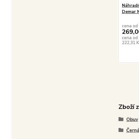
Náhradn
Demar 
cena od
269,0
cena od
222,31 
Zboží 
Obuv
Černá