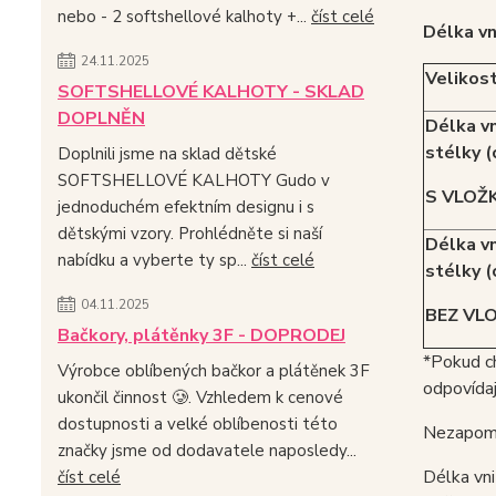
nebo - 2 softshellové kalhoty +...
číst celé
Délka vn
24.11.2025
Velikos
SOFTSHELLOVÉ KALHOTY - SKLAD
DOPLNĚN
Délka vn
stélky (
Doplnili jsme na sklad dětské
SOFTSHELLOVÉ KALHOTY Gudo v
S VLOŽ
jednoduchém efektním designu i s
dětskými vzory. Prohlédněte si naší
Délka vn
nabídku a vyberte ty sp...
číst celé
stélky (
04.11.2025
BEZ VL
Bačkory, plátěnky 3F - DOPRODEJ
*Pokud c
Výrobce oblíbených bačkor a plátěnek 3F
odpovídají
ukončil činnost 🥲. Vzhledem k cenové
dostupnosti a velké oblíbenosti této
Nezapome
značky jsme od dodavatele naposledy...
Délka vni
číst celé