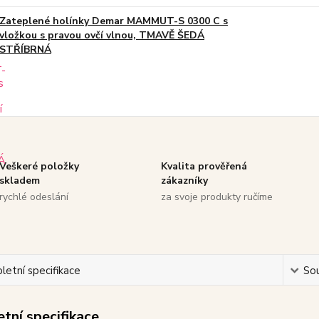
Zateplené holínky Demar MAMMUT-S 0300 C s
vložkou s pravou ovčí vlnou, TMAVĚ ŠEDÁ
STŘÍBRNÁ
Veškeré položky
Kvalita prověřená
skladem
zákazníky
rychlé odeslání
za svoje produkty ručíme
etní specifikace
Sou
tní specifikace