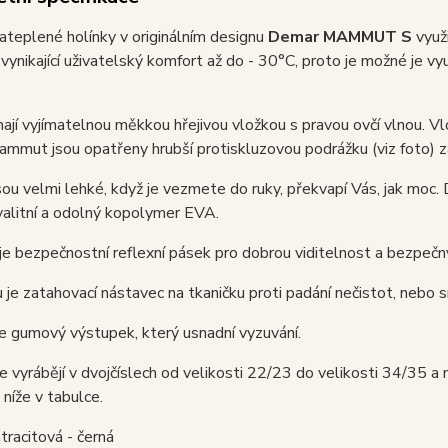
teplené holínky v originálním designu
Demar MAMMUT S
využi
 vynikající uživatelský komfort až do - 30°C, proto je možné je v
ají vyjímatelnou měkkou hřejivou vložkou s pravou ovčí vlnou. Vlo
mut jsou opatřeny hrubší protiskluzovou podrážku (viz foto) za
sou velmi lehké, když je vezmete do ruky, překvapí Vás, jak moc.
alitní a odolný kopolymer EVA.
je bezpečnostní reflexní pásek pro dobrou viditelnost a bezpeč
 je zatahovací nástavec na tkaničku proti padání nečistot, nebo s
e gumový výstupek, který usnadní vyzuvání.
e vyrábějí v dvojčíslech od velikosti 22/23 do velikosti 34/35 a n
níže v tabulce.
tracitová - černá