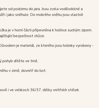
jete od podzimu do jara. Jsou zcela voděodolné a
yužít i jako sněhule. Do mokrého sněhu jsou vlastně
žka je v horní části připevněna k holínce suchým zipem.
jišťující bezpečnost chůze.
 Důvodem je materiál, ze kterého jsou holinky vyrobeny -
ný pohyb dítěte ve tmě.
něhu v zimě, dovnitř do bot.
ově i ve velikosti 36/37, délky vnitřních stélek