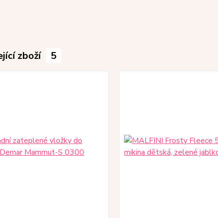
jící zboží
5