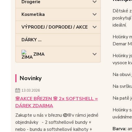
Drogerie
Dětské za
Kosmetika
poskytují
ideální.
VÝPRODEJ / DOPRODEJ / AKCE
Holinky m
DÁRKY ...
Demar Mam
ZIMA
Holinky j
vysoce kv
Na obuvi 
Novinky
Na svršku
13.03.2026
Na patě j
🌸AKCE BŘEZEN 🌸 2x SOFTSHELL =
DÁREK ZDARMA
Holinky s
Zakupte u nás v březnu 🪺🌸v rámci jedné
uvádníme 
objednávky - 2 softshellové bundy +
Barva:
an
nebo - bundu a softshellové kalhoty +