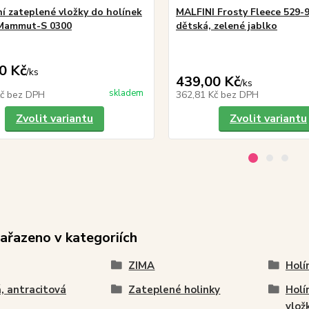
í zateplené vložky do holínek
MALFINI Frosty Fleece 529-
Mammut-S 0300
dětská, zelené jablko
0 Kč
/
ks
439,00 Kč
/
ks
skladem
Kč
bez DPH
362,81 Kč
bez DPH
Zvolit variantu
Zvolit variantu
zařazeno v kategoriích
ZIMA
Holí
, antracitová
Zateplené holinky
Holí
vlož