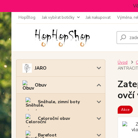
Vě
HopBlog
Jak vybírat botičky
Jak nakupovat
Výměna, re
Úvod
JARO
ANTRACI
Zate
Obuv
ovčí
Sněhule, zimní boty
Akce
Celoroční obuv
Barefoot