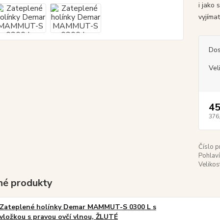
i jako
vyjíma
Dos
Vel
45
376
Číslo p
Pohlaví
Velikos
é produkty
Zateplené holínky Demar MAMMUT-S 0300 L s
vložkou s pravou ovčí vlnou, ŽLUTÉ