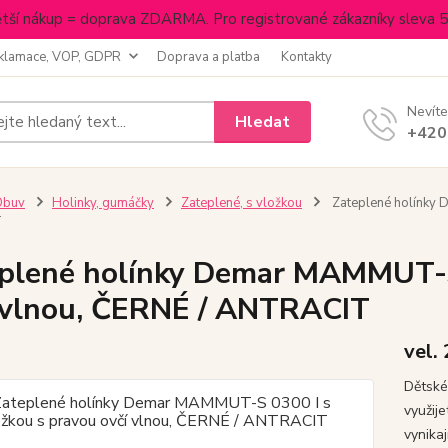
tší nákup = doprava ZDARMA. Pro registrované zákazníky sleva 
klamace, VOP, GDPR
Doprava a platba
Kontakty
Nevíte
Hledat
+420
Obuv
Holinky, gumáčky
Zateplené, s vložkou
Zateplené holínky 
T
plené holínky Demar MAMMUT-S 
 vlnou, ČERNÉ / ANTRACIT
vel.
Dětské
využij
vynikaj