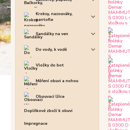
Kroksy, nazouváky,
pantofle
Sandálky na ven
Do vody, k vodě
Vložky do bot
Měření obuvi a nohou
Obouvací lžíce
Doplňkové zboží k obuvi
Impregnace