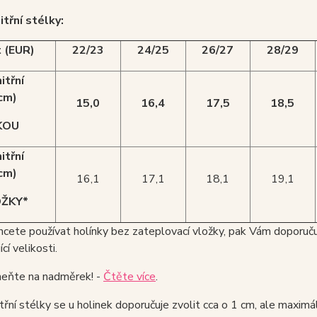
itřní stélky:
t (EUR)
22/23
24/25
26/27
28/29
itřní
cm)
15,0
16,4
17,5
18,5
KOU
itřní
cm)
16,1
17,1
18,1
19,1
OŽKY*
hcete používat holínky bez zateplovací vložky, pak Vám doporu
cí velikosti.
ňte na nadměrek! -
Čtěte více
.
třní stélky se u holinek doporučuje zvolit cca o 1 cm, ale maxim