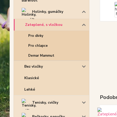
Holinky, gumáčky
Zateplené, s vložkou
Pro dívky
Pro chlapce
Demar Mammut
Bez vložky
Klasické
Lehké
Podobn
Tenisky, cvičky
Bačkorky, papučky