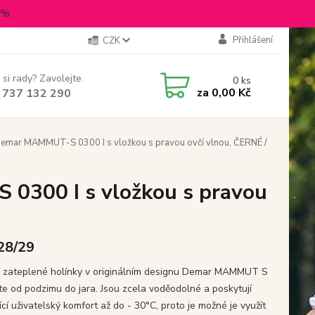
5%.
Přihlášení
CZK
 si rady? Zavolejte.
0
ks
za
0,00 Kč
 737 132 290
Demar MAMMUT-S 0300 I s vložkou s pravou ovčí vlnou, ČERNÉ /
0300 I s vložkou s pravou
 28/29
 zateplené holínky v originálním designu Demar MAMMUT S
ete od podzimu do jara. Jsou zcela voděodolné a poskytují
ící uživatelský komfort až do - 30°C, proto je možné je využít