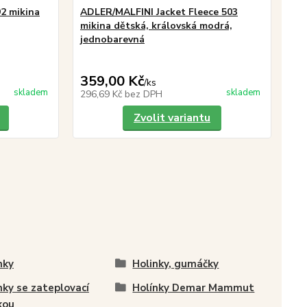
92 mikina
ADLER/MALFINI Jacket Fleece 503
Dem
mikina dětská, královská modrá,
ze
jednobarevná
359,00 Kč
39
/
ks
skladem
skladem
296,69 Kč
bez DPH
32
Zvolit variantu
nky
Holinky, gumáčky
nky se zateplovací
Holínky Demar Mammut
kou