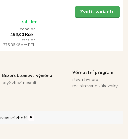
Zvolit variantu
skladem
cena od
456,00 Kč
/
ks
cena od
376,86 Kč
bez DPH
Věrnostní program
Bezproblémová výměna
sleva 5% pro
když zboží nesedí
registrované zákazníky
visející zboží
5