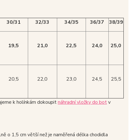
30/31
32/33
34/35
36/37
38/39
19,5
21,0
22,5
24,0
25,0
20,5
22,0
23,0
24,5
25,5
čujeme k holínkám dokoupit
náhradní vložky do bot
v
álně o 1,5 cm větší než je naměřená délka chodidla