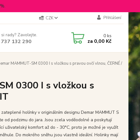
5%.
Přihlášení
CZK
 si rady? Zavolejte.
0
ks
za
0,00 Kč
 737 132 290
Demar MAMMUT-SM 0300 I s vložkou s pravou ovčí vlnou, ČERNÉ /
M 0300 I s vložkou s
IT
 zateplené holínky v originálním designu Demar MAMMUT S
ete od podzimu do jara. Jsou zcela voděodolné a poskytují
ící uživatelský komfort až do - 30°C, proto je možné je využít
 sněhule. Do mokrého sněhu jsou vlastně ideální. Holinky mají