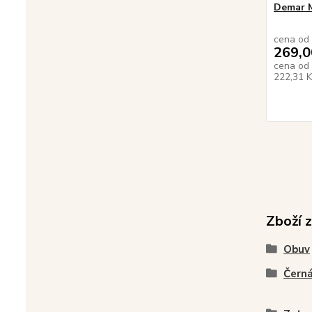
Demar 
cena od
269,0
cena od
222,31 
Zboží 
Obuv
Černá