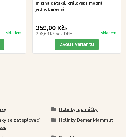
mikina dětská, královská modrá,
ze
jednobarevná
359,00 Kč
39
/
ks
skladem
skladem
296,69 Kč
bez DPH
32
Zvolit variantu
nky
Holinky, gumáčky
nky se zateplovací
Holínky Demar Mammut
kou