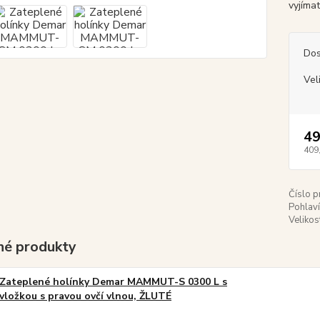
vyjíma
Dos
Vel
49
409
Číslo p
Pohlaví
Velikos
é produkty
Zateplené holínky Demar MAMMUT-S 0300 L s
vložkou s pravou ovčí vlnou, ŽLUTÉ