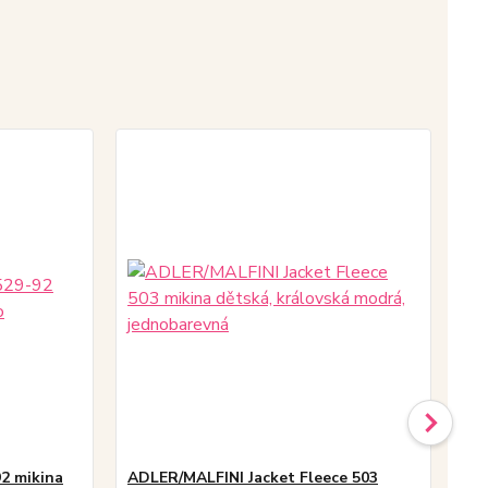
92 mikina
ADLER/MALFINI Jacket Fleece 503
Dem