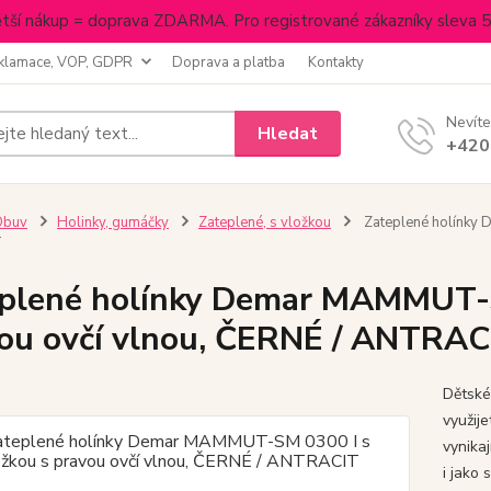
tší nákup = doprava ZDARMA. Pro registrované zákazníky sleva 
klamace, VOP, GDPR
Doprava a platba
Kontakty
Nevíte
Hledat
+420
Obuv
Holinky, gumáčky
Zateplené, s vložkou
Zateplené holínky 
T
plené holínky Demar MAMMUT-S
ou ovčí vlnou, ČERNÉ / ANTRAC
Dětské
využij
vynikaj
i jako