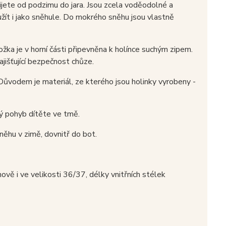
jete od podzimu do jara. Jsou zcela voděodolné a
yužít i jako sněhule. Do mokrého sněhu jsou vlastně
žka je v horní části připevněna k holínce suchým zipem.
jišťující bezpečnost chůze.
 Důvodem je materiál, ze kterého jsou holinky vyrobeny -
ný pohyb dítěte ve tmě.
něhu v zimě, dovnitř do bot.
ově i ve velikosti 36/37, délky vnitřních stélek