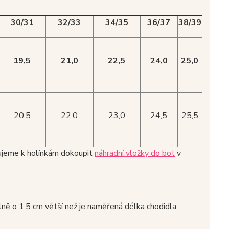
30/31
32/33
34/35
36/37
38/39
19,5
21,0
22,5
24,0
25,0
20,5
22,0
23,0
24,5
25,5
čujeme k holínkám dokoupit
náhradní vložky do bot
v
álně o 1,5 cm větší než je naměřená délka chodidla