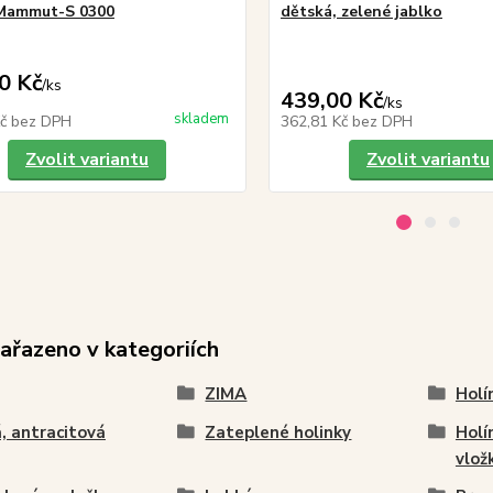
Mammut-S 0300
dětská, zelené jablko
0 Kč
/
ks
439,00 Kč
/
ks
skladem
Kč
bez DPH
362,81 Kč
bez DPH
Zvolit variantu
Zvolit variantu
zařazeno v kategoriích
ZIMA
Holí
, antracitová
Zateplené holinky
Holí
vlož