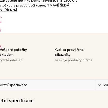
Zateplené holínky Demar MAMMUT-S 0300 C s
vložkou s pravou ovčí vlnou, TMAVĚ ŠEDÁ
STŘÍBRNÁ
Veškeré položky
Kvalita prověřená
skladem
zákazníky
rychlé odeslání
za svoje produkty ručíme
etní specifikace
Sou
tní specifikace