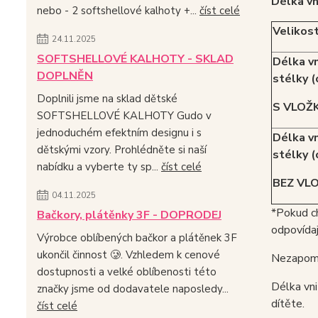
Délka vn
nebo - 2 softshellové kalhoty +...
číst celé
Velikos
24.11.2025
SOFTSHELLOVÉ KALHOTY - SKLAD
Délka vn
DOPLNĚN
stélky (
Doplnili jsme na sklad dětské
S VLOŽ
SOFTSHELLOVÉ KALHOTY Gudo v
jednoduchém efektním designu i s
Délka vn
dětskými vzory. Prohlédněte si naší
stélky (
nabídku a vyberte ty sp...
číst celé
BEZ VL
04.11.2025
*Pokud c
Bačkory, plátěnky 3F - DOPRODEJ
odpovídají
Výrobce oblíbených bačkor a plátěnek 3F
ukončil činnost 🥲. Vzhledem k cenové
Nezapome
dostupnosti a velké oblíbenosti této
Délka vni
značky jsme od dodavatele naposledy...
dítěte.
číst celé