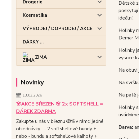
Drogerie
Dětské za
poskytují
Kosmetika
ideální.
VÝPRODEJ / DOPRODEJ / AKCE
Holinky m
Demar Mam
DÁRKY ...
Holinky j
ZIMA
vysoce kv
Na obuvi 
Novinky
Na svršku
Na patě j
13.03.2026
🌸AKCE BŘEZEN 🌸 2x SOFTSHELL =
Holinky s
DÁREK ZDARMA
uvádníme 
Zakupte u nás v březnu 🪺🌸v rámci jedné
Barva:
an
objednávky - 2 softshellové bundy +
nebo - bundu a softshellové kalhoty +