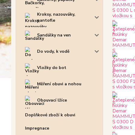
Kroksy, nazouváky,
pantofle
Sandálky na ven
Do vody, k vodě
Vložky do bot
Měření obuvi a nohou
Obouvací lžíce
Doplňkové zboží k obuvi
Impregnace