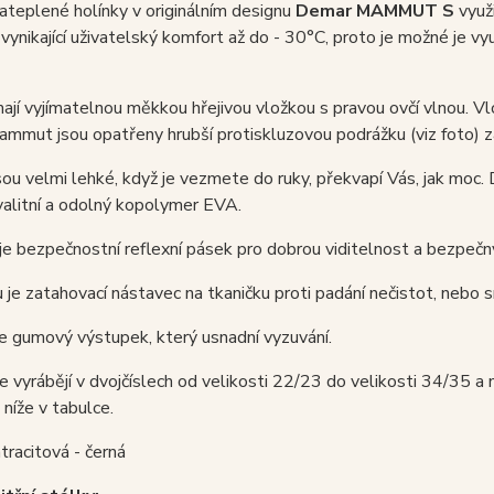
teplené holínky v originálním designu
Demar MAMMUT S
využi
 vynikající uživatelský komfort až do - 30°C, proto je možné je v
ají vyjímatelnou měkkou hřejivou vložkou s pravou ovčí vlnou. Vlo
mut jsou opatřeny hrubší protiskluzovou podrážku (viz foto) za
sou velmi lehké, když je vezmete do ruky, překvapí Vás, jak moc.
alitní a odolný kopolymer EVA.
je bezpečnostní reflexní pásek pro dobrou viditelnost a bezpeč
 je zatahovací nástavec na tkaničku proti padání nečistot, nebo s
e gumový výstupek, který usnadní vyzuvání.
e vyrábějí v dvojčíslech od velikosti 22/23 do velikosti 34/35 a n
níže v tabulce.
tracitová - černá