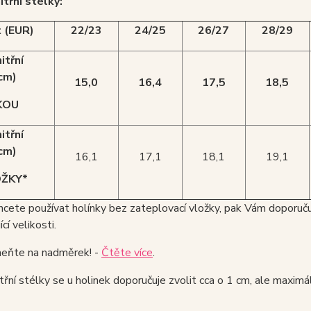
itřní stélky:
t (EUR)
22/23
24/25
26/27
28/29
itřní
cm)
15,0
16,4
17,5
18,5
KOU
itřní
cm)
16,1
17,1
18,1
19,1
OŽKY*
hcete používat holínky bez zateplovací vložky, pak Vám doporu
cí velikosti.
ňte na nadměrek! -
Čtěte více
.
třní stélky se u holinek doporučuje zvolit cca o 1 cm, ale maxim