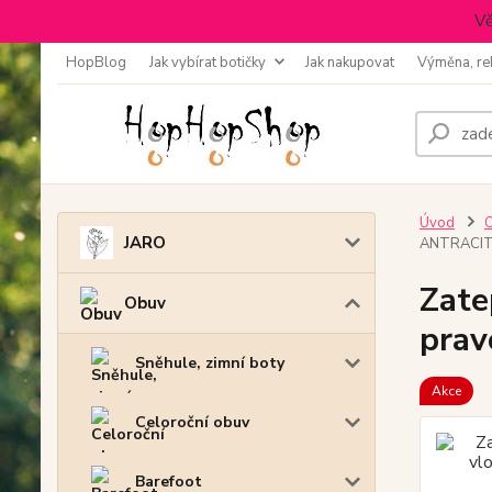
Vě
HopBlog
Jak vybírat botičky
Jak nakupovat
Výměna, re
Úvod
JARO
ANTRACI
Zate
Obuv
prav
Sněhule, zimní boty
Akce
Celoroční obuv
Barefoot