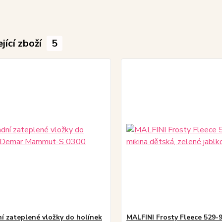
jící zboží
5
í zateplené vložky do holínek
MALFINI Frosty Fleece 529-