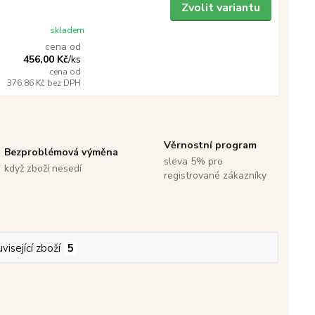
Zvolit variantu
skladem
cena od
456,00 Kč
/
ks
cena od
376,86 Kč
bez DPH
Věrnostní program
Bezproblémová výměna
sleva 5% pro
když zboží nesedí
registrované zákazníky
visející zboží
5