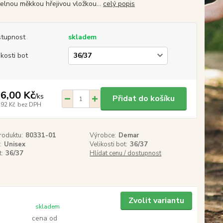
telnou měkkou hřejivou vložkou...
celý popis
tupnost
skladem
ikosti bot
6,00 Kč
/
ks
Přidat do košíku
,92 Kč
bez DPH
roduktu:
80331-01
Výrobce:
Demar
:
Unisex
Velikosti bot:
36/37
t:
36/37
Hlídat cenu / dostupnost
Zvolit variantu
skladem
cena od