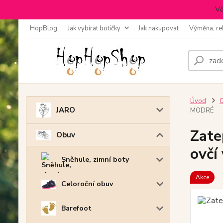
Vě
HopBlog
Jak vybírat botičky
Jak nakupovat
Výměna, re
Úvod
JARO
MODRÉ
Zate
Obuv
ovč
Sněhule, zimní boty
Akce
Celoroční obuv
Barefoot