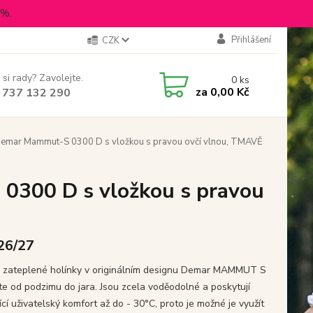
5%.
Přihlášení
CZK
 si rady? Zavolejte.
0
ks
za
0,00 Kč
 737 132 290
Demar Mammut-S 0300 D s vložkou s pravou ovčí vlnou, TMAVĚ
0300 D s vložkou s pravou
 26/27
 zateplené holínky v originálním designu Demar MAMMUT S
ete od podzimu do jara. Jsou zcela voděodolné a poskytují
ící uživatelský komfort až do - 30°C, proto je možné je využít