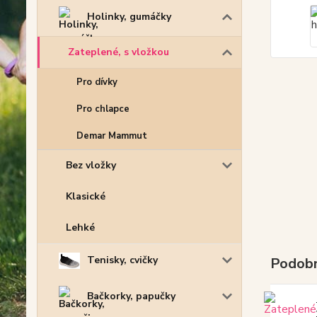
Holinky, gumáčky
Zateplené, s vložkou
Pro dívky
Pro chlapce
Demar Mammut
Bez vložky
Klasické
Lehké
Tenisky, cvičky
Podobn
Bačkorky, papučky