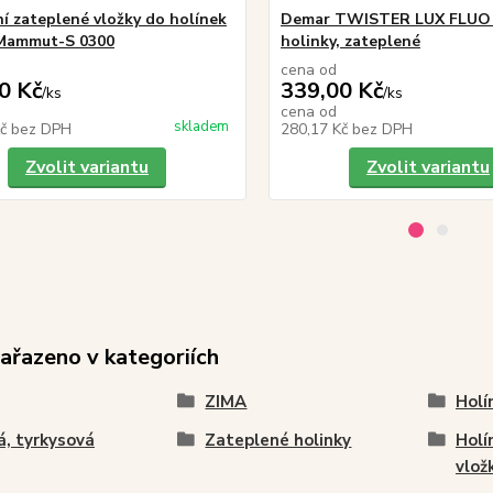
í zateplené vložky do holínek
Demar TWISTER LUX FLUO
Mammut-S 0300
holinky, zateplené
cena od
0 Kč
339,00 Kč
/
ks
/
ks
cena od
skladem
Kč
bez DPH
280,17 Kč
bez DPH
Zvolit variantu
Zvolit variantu
zařazeno v kategoriích
ZIMA
Holí
, tyrkysová
Zateplené holinky
Holí
vlož