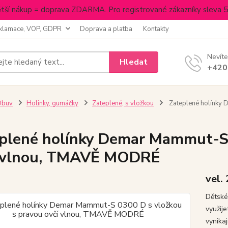
tší nákup = doprava ZDARMA. Pro registrované zákazníky sleva 
klamace, VOP, GDPR
Doprava a platba
Kontakty
Nevíte
Hledat
+420
Obuv
Holinky, gumáčky
Zateplené, s vložkou
Zateplené holínky 
plené holínky Demar Mammut-S 
í vlnou, TMAVĚ MODRÉ
vel.
Dětské
využij
vynikaj