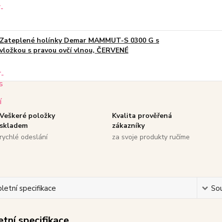
Zateplené holínky Demar MAMMUT-S 0300 G s
vložkou s pravou ovčí vlnou, ČERVENÉ
Veškeré položky
Kvalita prověřená
skladem
zákazníky
rychlé odeslání
za svoje produkty ručíme
etní specifikace
Sou
tní specifikace