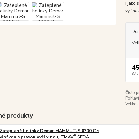
i jako
vyjíma
Dos
Vel
45
376
Číslo p
Pohlaví
Velikos
é produkty
Zateplené holínky Demar MAMMUT-S 0300 C s
vložkou s pravou ovčí vlnou, TMAVĚ ŠEDÁ