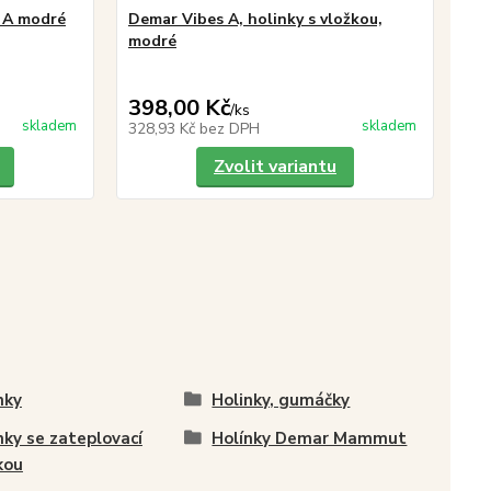
 A modré
Demar Vibes A, holinky s vložkou,
De
modré
mo
ce
16
398,00 Kč
/
ks
ce
skladem
skladem
328,93 Kč
bez DPH
13
Zvolit variantu
nky
Holinky, gumáčky
nky se zateplovací
Holínky Demar Mammut
kou