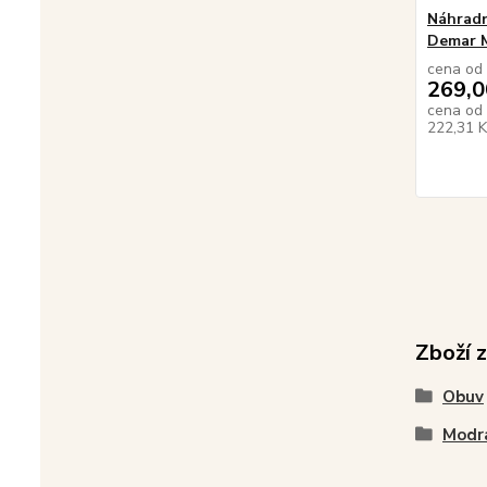
Náhradn
Demar 
cena od
269,0
cena od
222,31 
Zboží 
Obuv
Modrá