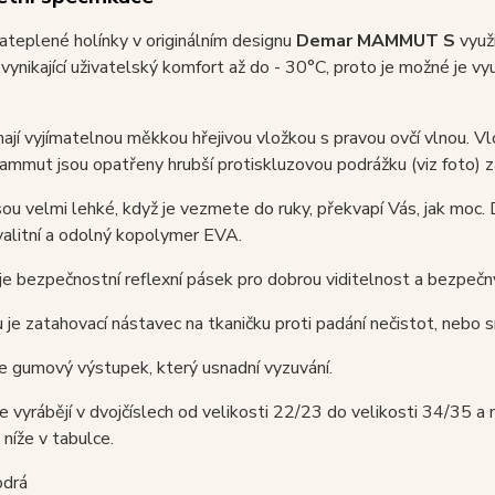
teplené holínky v originálním designu
Demar MAMMUT S
využi
 vynikající uživatelský komfort až do - 30°C, proto je možné je v
ají vyjímatelnou měkkou hřejivou vložkou s pravou ovčí vlnou. Vlo
mut jsou opatřeny hrubší protiskluzovou podrážku (viz foto) za
sou velmi lehké, když je vezmete do ruky, překvapí Vás, jak moc.
alitní a odolný kopolymer EVA.
je bezpečnostní reflexní pásek pro dobrou viditelnost a bezpeč
 je zatahovací nástavec na tkaničku proti padání nečistot, nebo s
e gumový výstupek, který usnadní vyzuvání.
e vyrábějí v dvojčíslech od velikosti 22/23 do velikosti 34/35 a n
níže v tabulce.
odrá