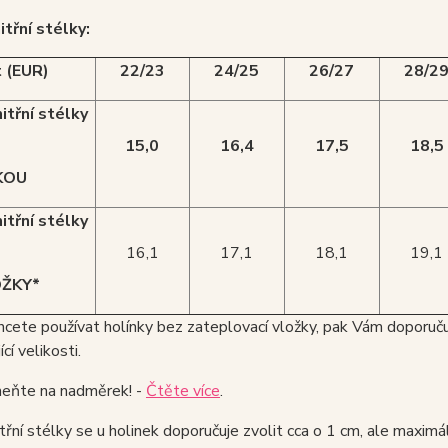
itřní stélky:
t (EUR)
22/23
24/25
26/27
28/2
itřní stélky
15,0
16,4
17,5
18,5
KOU
itřní stélky
16,1
17,1
18,1
19,1
OŽKY*
hcete používat holínky bez zateplovací vložky, pak Vám doporu
cí velikosti.
ňte na nadměrek! -
Čtěte více
.
třní stélky se u holinek doporučuje zvolit cca o 1 cm, ale maxim