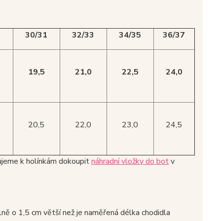
9
30/31
32/33
34/35
36/37
19,5
21,0
22,5
24,0
20,5
22,0
23,0
24,5
čujeme k holínkám dokoupit
náhradní vložky do bot
v
álně o 1,5 cm větší než je naměřená délka chodidla