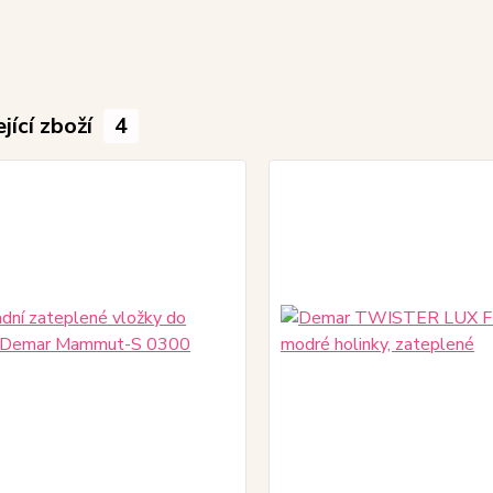
jící zboží
4