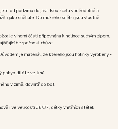
jete od podzimu do jara. Jsou zcela voděodolné a
yužít i jako sněhule. Do mokrého sněhu jsou vlastně
žka je v horní části připevněna k holínce suchým zipem.
jišťující bezpečnost chůze.
 Důvodem je materiál, ze kterého jsou holinky vyrobeny -
ný pohyb dítěte ve tmě.
něhu v zimě, dovnitř do bot.
ově i ve velikosti 36/37, délky vnitřních stélek