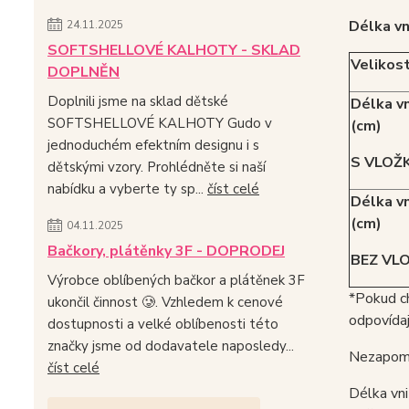
Délka vn
24.11.2025
SOFTSHELLOVÉ KALHOTY - SKLAD
Velikos
DOPLNĚN
Doplnili jsme na sklad dětské
Délka vn
SOFTSHELLOVÉ KALHOTY Gudo v
(cm)
jednoduchém efektním designu i s
S VLOŽ
dětskými vzory. Prohlédněte si naší
nabídku a vyberte ty sp...
číst celé
Délka vn
(cm)
04.11.2025
Bačkory, plátěnky 3F - DOPRODEJ
BEZ VL
Výrobce oblíbených bačkor a plátěnek 3F
*Pokud c
ukončil činnost 🥲. Vzhledem k cenové
odpovídají
dostupnosti a velké oblíbenosti této
značky jsme od dodavatele naposledy...
Nezapome
číst celé
Délka vni