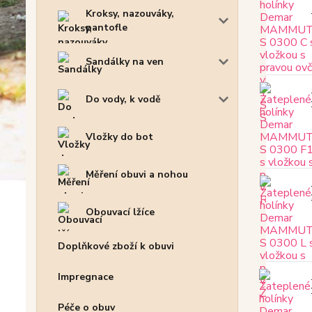
Kroksy, nazouváky,
pantofle
Sandálky na ven
Do vody, k vodě
Vložky do bot
Měření obuvi a nohou
Obouvací lžíce
Doplňkové zboží k obuvi
Impregnace
Péče o obuv