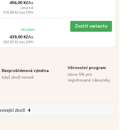
456,00 Kč
/
ks
cena od
376,86 Kč
bez DPH
Zvolit variantu
skladem
439,00 Kč
/
ks
362,81 Kč
bez DPH
Věrnostní program
Bezproblémová výměna
sleva 5% pro
když zboží nesedí
registrované zákazníky
visející zboží
4