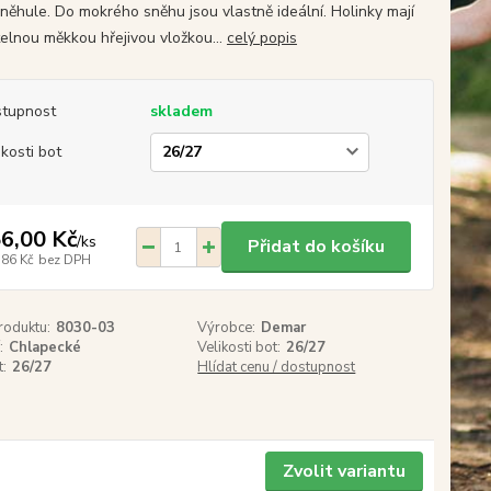
 sněhule. Do mokrého sněhu jsou vlastně ideální. Holinky mají
telnou měkkou hřejivou vložkou...
celý popis
tupnost
skladem
ikosti bot
6,00 Kč
/
ks
Přidat do košíku
,86 Kč
bez DPH
roduktu:
8030-03
Výrobce:
Demar
:
Chlapecké
Velikosti bot:
26/27
t:
26/27
Hlídat cenu / dostupnost
Zvolit variantu