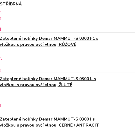
STŘÍBRNÁ
Zateplené holínky Demar MAMMUT-S 0300 F1 s
vložkou s pravou ovčí vlnou, RŮŽOVÉ
Zateplené holínky Demar MAMMUT-S 0300 L s
vložkou s pravou ovčí vlnou, ŽLUTÉ
Zateplené holínky Demar MAMMUT-S 0300 I s
vložkou s pravou ovčí vlnou, ČERNÉ / ANTRACIT