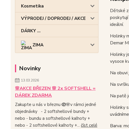
Kosmetika
Dětské za
poskytují
VÝPRODEJ / DOPRODEJ / AKCE
ideální.
DÁRKY ...
Holinky m
Demar Mam
ZIMA
Holinky j
vysoce kv
Novinky
Na obuvi 
13.03.2026
Na svršku
🌸AKCE BŘEZEN 🌸 2x SOFTSHELL =
DÁREK ZDARMA
Na patě j
Zakupte u nás v březnu 🪺🌸v rámci jedné
Holinky s
objednávky - 2 softshellové bundy +
uvádníme 
nebo - bundu a softshellové kalhoty +
nebo - 2 softshellové kalhoty +...
číst celé
Barva: m