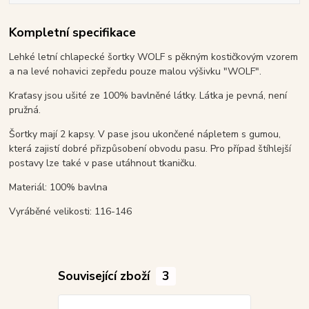
Kompletní specifikace
Lehké letní chlapecké šortky WOLF s pěkným kostičkovým vzorem
a na levé nohavici zepředu pouze malou výšivku "WOLF".
Kraťasy jsou ušité ze 100% bavlněné látky. Látka je pevná, není
pružná.
Šortky mají 2 kapsy. V pase jsou ukončené nápletem s gumou,
která zajistí dobré přizpůsobení obvodu pasu. Pro případ štíhlejší
postavy lze také v pase utáhnout tkaničku.
Materiál: 100% bavlna
Vyráběné velikosti: 116-146
Související zboží
3