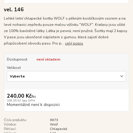
vel. 146
Lehké letní chlapecké šortky WOLF s pěkným kostičkovým vzorem a na
levé nohavici zepředu pouze malou výšivku "WOLF". Kraťasy jsou ušité
ze 100% bavlněné látky. Látka je pevná, není pružná. Šortky mají 2 kapsy.
V pase jsou ukončené nápletem s gumou, která zajistí dobré
přizpůsobení obvodu pasu. Pro p...
celý popis
Dostupnost
není skladem
Velikost
240,00 Kč
/
ks
198,35 Kč
bez DPH
Momentálně není k dispozici
Číslo produktu:
9873
Výrobce:
Wolf
Pohlaví:
Chlapecké