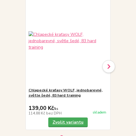
Chlapecké kraťasy WOLF, jednobarevné,
Chlapecké k
světle šedé, 83 hard training
černé, 83 ha
139,00 Kč
139,00 K
/
ks
skladem
114,88 Kč
bez DPH
114,88 Kč
be
Zvolit variantu