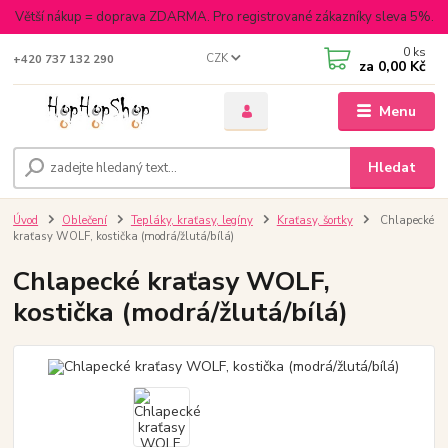
Větší nákup = doprava ZDARMA. Pro registrované zákazníky sleva 5%.
0
ks
CZK
+420 737 132 290
za
0,00 Kč
Menu
Hledat
Úvod
Oblečení
Tepláky, kraťasy, legíny
Kraťasy, šortky
Chlapecké
kraťasy WOLF, kostička (modrá/žlutá/bílá)
Chlapecké kraťasy WOLF,
kostička (modrá/žlutá/bílá)