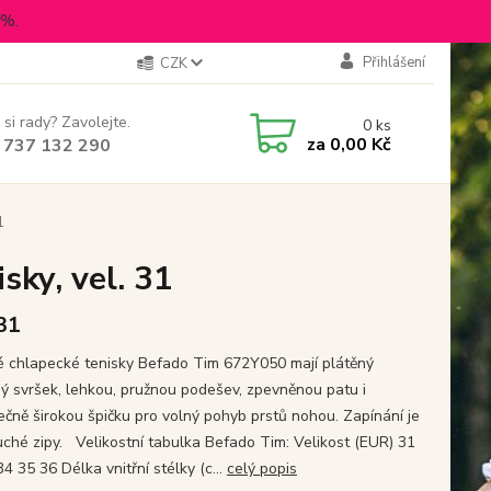
5%.
Přihlášení
CZK
 si rady? Zavolejte.
0
ks
za
0,00 Kč
 737 132 290
1
sky, vel. 31
 31
é chlapecké tenisky Befado Tim 672Y050 mají plátěný
ý svršek, lehkou, pružnou podešev, zpevněnou patu i
ečně širokou špičku pro volný pohyb prstů nohou. Zapínání je
uché zipy. Velikostní tabulka Befado Tim: Velikost (EUR) 31
4 35 36 Délka vnitřní stélky (c...
celý popis