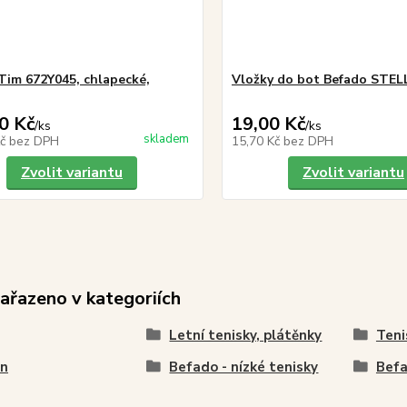
Tim 672Y045, chlapecké,
Vložky do bot Befado STE
0 Kč
19,00 Kč
/
ks
/
ks
skladem
Kč
bez DPH
15,70 Kč
bez DPH
Zvolit variantu
Zvolit variantu
zařazeno v kategoriích
Letní tenisky, plátěnky
Teni
en
Befado - nízké tenisky
Befa