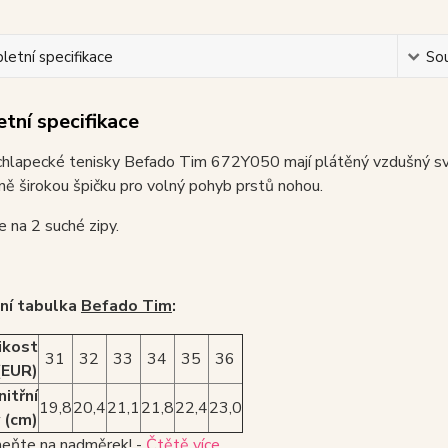
etní specifikace
Sou
tní specifikace
chlapecké tenisky Befado Tim 672Y050 mají plátěný vzdušný svr
ě širokou špičku pro volný pohyb prstů nohou.
je na 2 suché zipy.
ní tabulka
Befado Tim
:
ikost
31
32
33
34
35
36
(EUR)
nitřní
19,8
20,4
21,1
21,8
22,4
23,0
 (cm)
ňte na nadměrek! -
Čtětě více
.