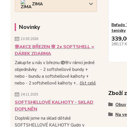
ZIMA
Befado 
Novinky
tenisky
339,0
13.03.2026
280,17 
🌸AKCE BŘEZEN 🌸 2x SOFTSHELL =
DÁREK ZDARMA
Zakupte u nás v březnu 🪺🌸v rámci jedné
objednávky - 2 softshellové bundy +
nebo - bundu a softshellové kalhoty +
nebo - 2 softshellové kalhoty +...
číst celé
Zboží 
24.11.2025
SOFTSHELLOVÉ KALHOTY - SKLAD
Obuv
DOPLNĚN
Na v
Doplnili jsme na sklad dětské
SOFTSHELLOVÉ KALHOTY Gudo v