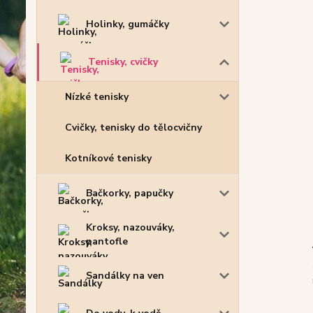
Holinky, gumáčky
Tenisky, cvičky
Nízké tenisky
Cvičky, tenisky do tělocvičny
Kotníkové tenisky
Bačkorky, papučky
Kroksy, nazouváky,
pantofle
Sandálky na ven