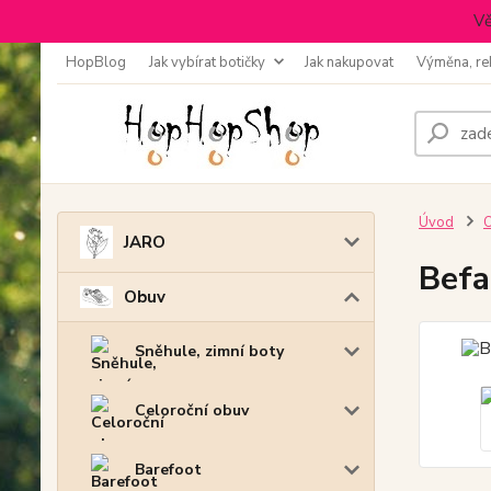
Vě
HopBlog
Jak vybírat botičky
Jak nakupovat
Výměna, re
Úvod
JARO
Befa
Obuv
Sněhule, zimní boty
Celoroční obuv
Barefoot