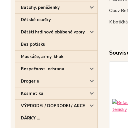
Batohy, peněženky
Obuv Befa
Dětské osušky
K botičk
Dětští hrdinové,oblíbené vzory
Bez potisku
Souvise
Maskáče, army, khaki
Bezpečnost, ochrana
Drogerie
Kosmetika
VÝPRODEJ / DOPRODEJ / AKCE
DÁRKY ...