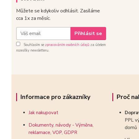
Můžete se kdykoliv odhlásit. Zasíláme
cca 1x za měsíc.
Přihlásit se
Souhlasím se
zpracováním osobních údajů
za účelem
rozesílky newsletteru.
Informace pro zákazníky
Proč na
Jak nakupovat
Dopr
PPL vý
Dokumenty, návody - Výměna,
domů
reklamace, VOP, GDPR