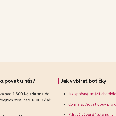
kupovat u nás?
Jak vybírat botičky
ava
nad 1 300 Kč
zdarma
do
Jak správně změřit chodidl
dejních míst, nad 1800 Kč až
Co má splňovat obuv pro d
Zdravý vývoj dětské nohy