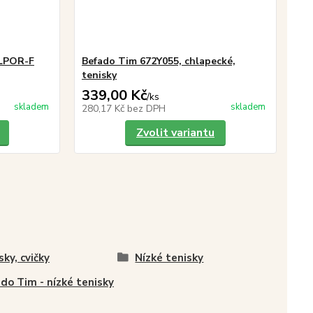
LLPOR-F
Befado Tim 672Y055, chlapecké,
tenisky
339,00 Kč
/
ks
skladem
skladem
280,17 Kč
bez DPH
Zvolit variantu
sky, cvičky
Nízké tenisky
do Tim - nízké tenisky