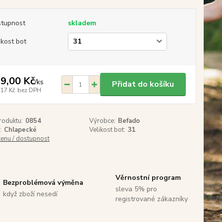
tupnost
skladem
ikost bot
9,00 Kč
/
ks
Přidat do košíku
,17 Kč
bez DPH
roduktu:
0854
Výrobce:
Befado
:
Chlapecké
Velikost bot:
31
cenu / dostupnost
Věrnostní program
Bezproblémová výměna
sleva 5% pro
když zboží nesedí
registrované zákazníky