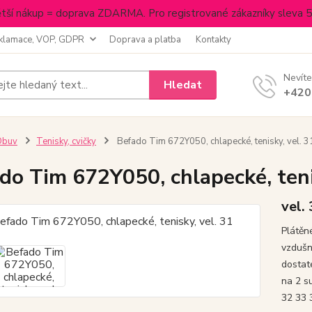
tší nákup = doprava ZDARMA. Pro registrované zákazníky sleva 
klamace, VOP, GDPR
Doprava a platba
Kontakty
Nevíte
Hledat
+420
Obuv
Tenisky, cvičky
Befado Tim 672Y050, chlapecké, tenisky, vel. 3
do Tim 672Y050, chlapecké, teni
vel.
Plátěn
vzdušn
dostat
na 2 s
32 33 3