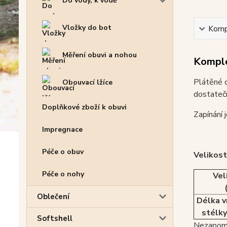
Do vody, k vodě
Vložky do bot
Kompl
Měření obuvi a nohou
Komple
Plátěné 
Obouvací lžíce
dostatečn
Doplňkové zboží k obuvi
Zapínání 
Impregnace
Péče o obuv
Velikost
Péče o nohy
Vel
Oblečení
Délka v
stélky
Softshell
Nezapome