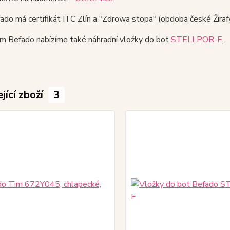
do má certifikát ITC Zlín a "Zdrowa stopa" (obdoba české Žirafy
ám Befado nabízíme také náhradní vložky do bot
STELLPOR-F
.
jící zboží
3