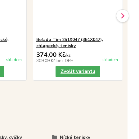
cké,
Befado Tim 251X047 (351X047),
Be
chlapecké, tenisky
te
374,00 Kč
32
/
ks
skladem
skladem
309,09 Kč
bez DPH
27
Zvolit variantu
sky, cvičky
Nízké tenisky