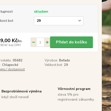
tupnost
skladem
ikost bot
9,00 Kč
/
ks
Přidat do košíku
,90 Kč
bez DPH
roduktu:
05682
Výrobce:
Befado
:
Chlapecké
Velikost bot:
29
cenu / dostupnost
Věrnostní program
Bezproblémová výměna
sleva 5% pro
když zboží nesedí
registrované zákazníky