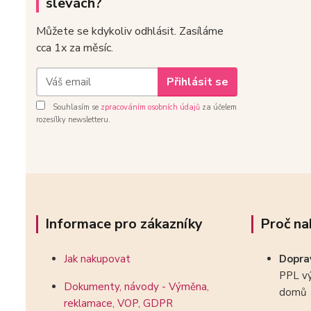
slevách?
Můžete se kdykoliv odhlásit. Zasíláme
cca 1x za měsíc.
Přihlásit se
Souhlasím se
zpracováním osobních údajů
za účelem
rozesílky newsletteru.
Informace pro zákazníky
Proč na
Jak nakupovat
Dopr
PPL vý
Dokumenty, návody - Výměna,
domů
reklamace, VOP, GDPR