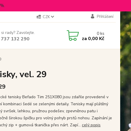
5%.
Přihlášení
CZK
 si rady? Zavolejte.
0
ks
za
0,00 Kč
 737 132 290
9
sky, vel. 29
 29
cké tenisky Befado Tim 251X080 jsou zdařile provedené v
í kombinaci šedé se zelenými detaily. Tenisky mají plátěný
ý svršek, lehkou, pružnou podešev, zpevněnou patu i
ečně širokou špičku pro volný pohyb prstů nohou. Zapínání je
uchý zip + gumová tkanička přes nárt. Zapí...
celý popis