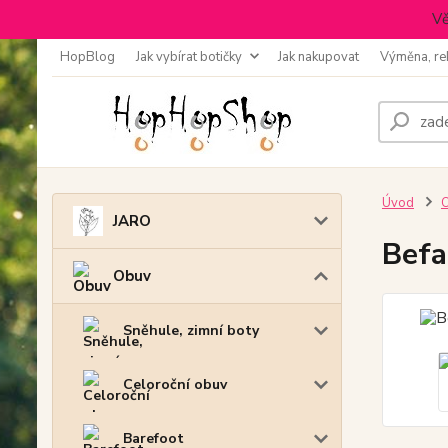
Vě
HopBlog
Jak vybírat botičky
Jak nakupovat
Výměna, re
Úvod
JARO
Befa
Obuv
Sněhule, zimní boty
Celoroční obuv
Barefoot