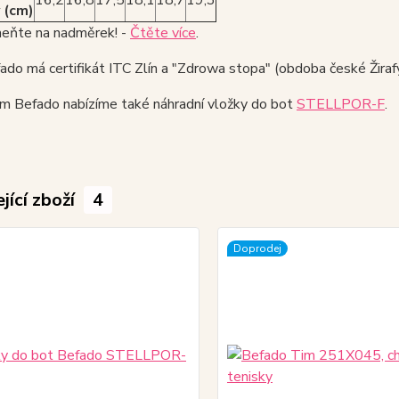
16,2
16,8
17,5
18,1
18,7
19,3
 (cm)
ňte na nadměrek! -
Čtěte více
.
do má certifikát ITC Zlín a "Zdrowa stopa" (obdoba české Žirafy
ám Befado nabízíme také náhradní vložky do bot
STELLPOR-F
.
jící zboží
4
Doprodej