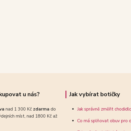
kupovat u nás?
Jak vybírat botičky
ava
nad 1 300 Kč
zdarma
do
Jak správně změřit chodidl
dejních míst, nad 1800 Kč až
Co má splňovat obuv pro d