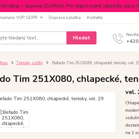
tší nákup = doprava ZDARMA. Pro registrované zákazníky sleva 
klamace, VOP, GDPR
Doprava a platba
Kontakty
Nevíte
Hledat
+420
Obuv
Tenisky, cvičky
Befado Tim 251X080, chlapecké, tenisky, vel. 2
do Tim 251X080, chlapecké, teni
vel.
Chlape
modern
vzdušn
dostat
na 1 s