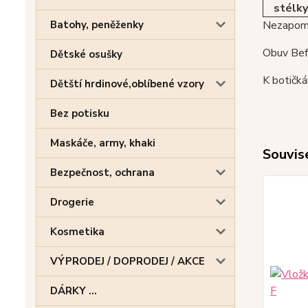
stélky
Batohy, peněženky
Nezapome
Obuv Befa
Dětské osušky
K botičk
Dětští hrdinové,oblíbené vzory
Bez potisku
Maskáče, army, khaki
Souvise
Bezpečnost, ochrana
Drogerie
Kosmetika
VÝPRODEJ / DOPRODEJ / AKCE
DÁRKY ...