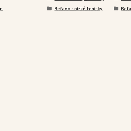
en
Befado - nízké tenisky
Befa