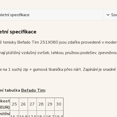
etní specifikace
Sou
tní specifikace
é tenisky Befado Tim 251X080 jsou zdařile provedené v moderní
ají plátěný vzdušný svršek, lehkou, pružnou podešev, zpevněnou
je na 1 suchý zip + gumová tkanička přes nárt. Zapínání je snadné 
ní tabulka
Befado Tim
:
ikost
25
26
27
28
29
30
(EUR)
nitřní