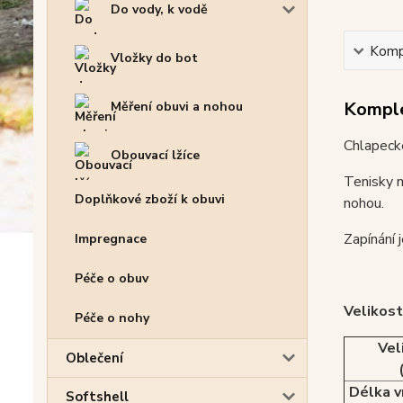
Do vody, k vodě
Kompl
Vložky do bot
Komple
Měření obuvi a nohou
Chlapeck
Obouvací lžíce
Tenisky m
Doplňkové zboží k obuvi
nohou.
Zapínání 
Impregnace
Péče o obuv
Velikost
Péče o nohy
Vel
Oblečení
Délka v
Softshell