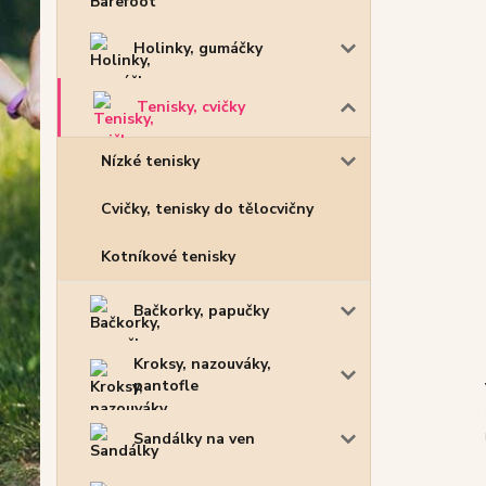
Holinky, gumáčky
Tenisky, cvičky
Nízké tenisky
Cvičky, tenisky do tělocvičny
Kotníkové tenisky
Bačkorky, papučky
Kroksy, nazouváky,
pantofle
Sandálky na ven