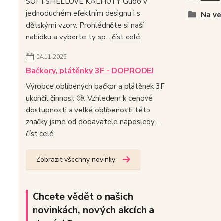
SOFTSHELLOVÉ KALHOTY Gudo v
jednoduchém efektním designu i s
Na v
dětskými vzory. Prohlédněte si naší
nabídku a vyberte ty sp...
číst celé
04.11.2025
Bačkory, plátěnky 3F - DOPRODEJ
Výrobce oblíbených bačkor a plátěnek 3F
ukončil činnost 🥲. Vzhledem k cenové
dostupnosti a velké oblíbenosti této
značky jsme od dodavatele naposledy...
číst celé
Zobrazit všechny novinky
Chcete vědět o našich
novinkách, nových akcích a