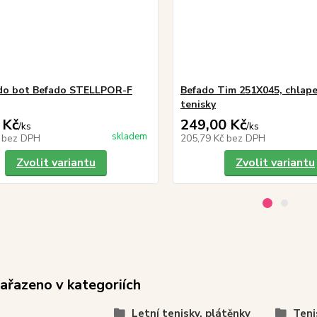
do bot Befado STELLPOR-F
Befado Tim 251X045, chlape
tenisky
 Kč
249,00 Kč
/
ks
/
ks
skladem
č
bez DPH
205,79 Kč
bez DPH
Zvolit variantu
Zvolit variantu
zařazeno v kategoriích
Letní tenisky, plátěnky
Teni