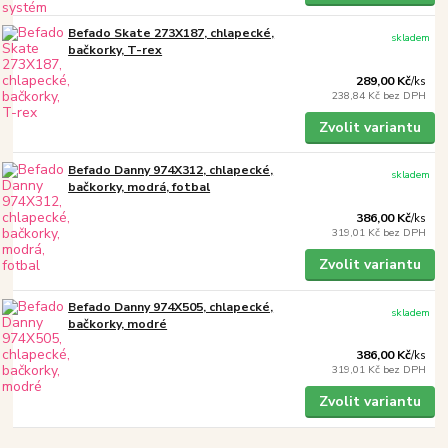
Befado Skate 273X187, chlapecké,
skladem
bačkorky, T-rex
289,00 Kč
/
ks
238,84 Kč
bez DPH
Zvolit variantu
Befado Danny 974X312, chlapecké,
skladem
bačkorky, modrá, fotbal
386,00 Kč
/
ks
319,01 Kč
bez DPH
Zvolit variantu
Befado Danny 974X505, chlapecké,
skladem
bačkorky, modré
386,00 Kč
/
ks
319,01 Kč
bez DPH
Zvolit variantu