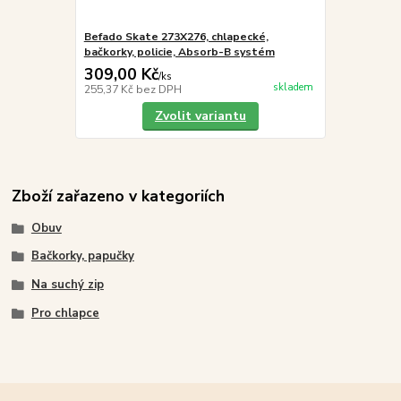
Befado Skate 273X276, chlapecké,
bačkorky, policie, Absorb-B systém
309,00 Kč
/
ks
skladem
255,37 Kč
bez DPH
Zvolit variantu
Zboží zařazeno v kategoriích
Obuv
Bačkorky, papučky
Na suchý zip
Pro chlapce