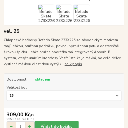
vel. 25
Chlapecké bačkorky Befado Skate 273X226 se závodnickým motivem
mají lehkou, pružnou podrážku, pevnou vyztuženou patu a dostatečně
širokou špičku. Lehká pružná podrážka má integrovaný Absorb-B
system, který tlumící mikrootřesy. Vnitřní stélka je měkká, po celé délce
vystlaná měkkou elastickou vystýlk...
celý popis
Dostupnost
skladem
Velikost bot
309,00 Kč
/
ks
255,37 Kč
bez DPH
Přidat do košíku