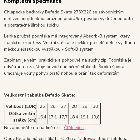
Kompletní specifikace
Chlapecké bačkorky Befado Skate 273X226 se závodnickým
motivem mají lehkou, pružnou podrážku, pevnou vyztuženou patu
a dostatečně širokou špičku.
Lehká pružná podrážka má integrovaný Absorb-B system, který
tlumící mikrootřesy. Vnitřní stélka je měkká, po celé délce vystlaná
měkkou elastickou vystýlkou - Soft-B system.
Zapínání je velmi praktické a pohodlné na suchý zip. Podrážka je
odvětraná a zajišťuje odvod nadměrné vlhkosti. Široká špička
umožňuje volný pohyb prstů nohou a brání tak deformitám.
Velikostní tabulka Befado Skate:
Velikost (EUR)
25
26
27
28
29
30
Délka vnitřní
16,4
17,1
17,7
18,4
19,1
19,6
stélky (cm)
Nezapomeňte na nadměrek! -
Čtěte více
.
Obuv Befado má certifikát ITC Zlín a "Zdrowa stopa" (obdoba