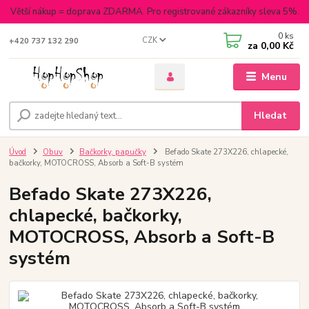
Větší nákup = doprava ZDARMA. Pro registrované zákazníky sleva 5%.
0
ks
CZK
+420 737 132 290
za
0,00 Kč
Menu
Hledat
Úvod
Obuv
Bačkorky, papučky
Befado Skate 273X226, chlapecké,
bačkorky, MOTOCROSS, Absorb a Soft-B systém
Befado Skate 273X226,
chlapecké, bačkorky,
MOTOCROSS, Absorb a Soft-B
systém