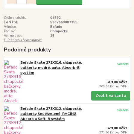
Číslo produktu:
04562
EAN kód:
5907669007355
Výrobce:
Befado
Pohlaví:
Chlapecké
Velikost bot:
25
Hlídat cenu / dostupnost
Podobné produkty
Befado Skate 273X316, chlapecké,
skladem
bačkorky, modré, auta, Absorb-B
systém
319,00 Kč
/
ks
263,64 Kč
bez DPH
Zvolit variantu
Befado Skate 273X312, chlapecké,
skladem
bačkorky, šedé/zelené, RACING,
Absorb a Soft-B systém
329,00 Kč
/
ks
271,90 Kč
bez DPH