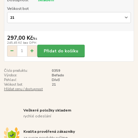
Dostupnost
skladem
Velikost bot
297,00 Kč
/
ks
245,45 Kč
bez DPH
Přidat do košíku
Číslo produktu:
0359
Výrobce:
Befado
Pohlaví:
Dívčí
Velikost bot:
21
Hlídat cenu / dostupnost
Veškeré položky skladem
rychlé odeslání
Kvalita prověřená zákazníky
za svoje produkty ručíme