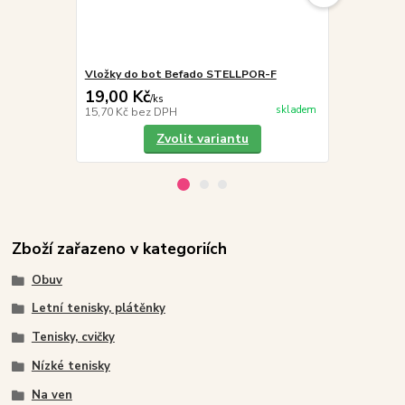
Vložky do bot Befado STELLPOR-F
Befado Maxi 
19,00 Kč
249,00 K
/
ks
skladem
15,70 Kč
bez DPH
205,79 Kč
be
Zvolit variantu
Zboží zařazeno v kategoriích
Obuv
Letní tenisky, plátěnky
Tenisky, cvičky
Nízké tenisky
Na ven