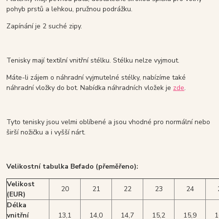
pohyb prstů a lehkou, pružnou podrážku.
Zapínání je 2 suché zipy.
Tenisky mají textilní vnitřní stélku. Stélku nelze vyjmout.
Máte-li zájem o náhradní vyjmutelné stélky, nabízíme také
náhradní vložky do bot. Nabídka náhradních vložek je
zde
.
Tyto tenisky jsou velmi oblíbené a jsou vhodné pro normální nebo
širší nožičku a i vyšší nárt.
Velikostní tabulka Befado (přeměřeno):
Velikost
20
21
22
23
24
(EUR)
Délka
vnitřní
13,1
14,0
14,7
15,2
15,9
1