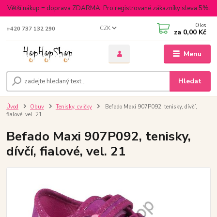
Větší nákup = doprava ZDARMA. Pro registrované zákazníky sleva 5%.
0
ks
CZK
+420 737 132 290
za
0,00 Kč
Menu
Hledat
Úvod
Obuv
Tenisky, cvičky
Befado Maxi 907P092, tenisky, dívčí,
fialové, vel. 21
Befado Maxi 907P092, tenisky,
dívčí, fialové, vel. 21