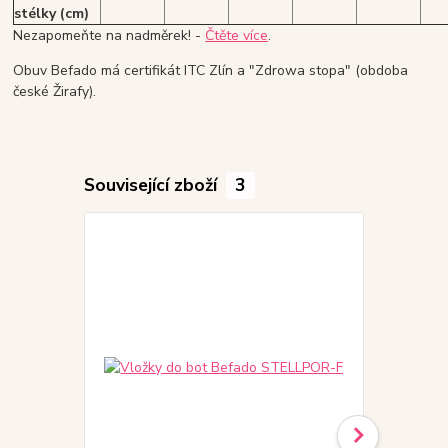
stélky (cm)
Nezapomeňte na nadměrek! -
Čtěte více
.
Obuv Befado má certifikát ITC Zlín a "Zdrowa stopa" (obdoba
české Žirafy).
Související zboží
3
Akce