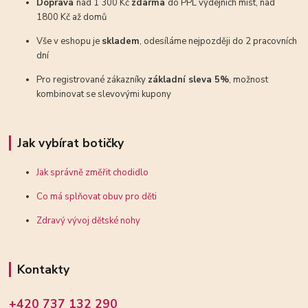
Doprava
nad 1 300 Kč
zdarma
do PPL výdejních míst, nad
1800 Kč až domů
Vše v eshopu je
skladem
, odesíláme nejpozději do 2 pracovních
dní
Pro registrované zákazníky
základní sleva 5%
, možnost
kombinovat se slevovými kupony
Jak vybírat botičky
Jak správně změřit chodidlo
Co má splňovat obuv pro děti
Zdravý vývoj dětské nohy
Kontakty
+420 737 132 290