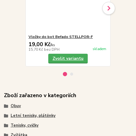
Vložky do bot Befado STELLPOR-F
Befado Maxi 
19,00 Kč
249,00 K
/
ks
skladem
15,70 Kč
bez DPH
205,79 Kč
be
Zvolit variantu
Zboží zařazeno v kategoriích
Obuv
Letní tenisky, plátěnky
Tenisky, cvičky
Zvířátka