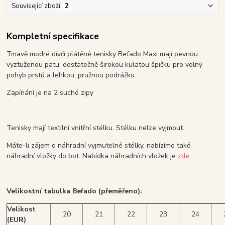
Související zboží
2
Kompletní specifikace
Tmavě modré dívčí plátěné tenisky Befado Maxi mají pevnou
vyztuženou patu, dostatečně širokou kulatou špičku pro volný
pohyb prstů a lehkou, pružnou podrážku.
Zapínání je na 2 suché zipy
Tenisky mají textilní vnitřní stélku. Stélku nelze vyjmout.
Máte-li zájem o náhradní vyjmutelné stélky, nabízíme také
náhradní vložky do bot. Nabídka náhradních vložek je
zde
.
Velikostní tabulka Befado (přeměřeno):
Velikost
20
21
22
23
24
(EUR)