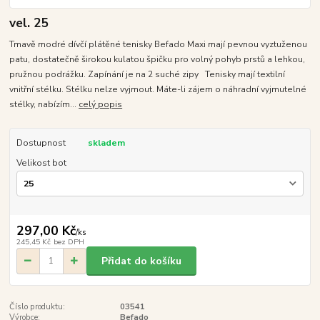
vel. 25
Tmavě modré dívčí plátěné tenisky Befado Maxi mají pevnou vyztuženou
patu, dostatečně širokou kulatou špičku pro volný pohyb prstů a lehkou,
pružnou podrážku. Zapínání je na 2 suché zipy Tenisky mají textilní
vnitřní stélku. Stélku nelze vyjmout. Máte-li zájem o náhradní vyjmutelné
stélky, nabízím...
celý popis
Dostupnost
skladem
Velikost bot
297,00 Kč
/
ks
245,45 Kč
bez DPH
Přidat do košíku
Číslo produktu:
03541
Výrobce:
Befado