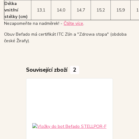
Délka
vnitřní
13,1
14,0
14,7
15,2
15,9
1
stélky (cm)
Nezapomeňte na nadměrek! -
Čtěte více
.
Obuv Befado má certifikát ITC Zlín a "Zdrowa stopa" (obdoba
české Žirafy).
Související zboží
2
Akce