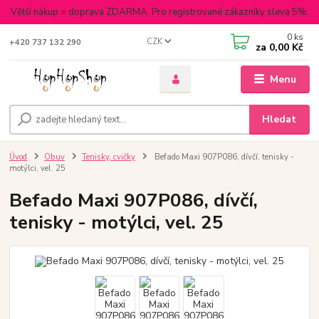
Větší nákup = doprava ZDARMA. Pro registrované zákazníky sleva 5%.
0
ks
CZK
+420 737 132 290
za
0,00 Kč
Menu
Hledat
Úvod
Obuv
Tenisky, cvičky
Befado Maxi 907P086, dívčí, tenisky -
motýlci, vel. 25
Befado Maxi 907P086, dívčí,
tenisky - motýlci, vel. 25