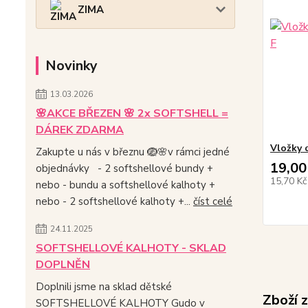
ZIMA
Novinky
13.03.2026
🌸AKCE BŘEZEN 🌸 2x SOFTSHELL =
DÁREK ZDARMA
Vložky 
Zakupte u nás v březnu 🪺🌸v rámci jedné
19,00
objednávky - 2 softshellové bundy +
15,70 K
nebo - bundu a softshellové kalhoty +
nebo - 2 softshellové kalhoty +...
číst celé
24.11.2025
SOFTSHELLOVÉ KALHOTY - SKLAD
DOPLNĚN
Doplnili jsme na sklad dětské
Zboží 
SOFTSHELLOVÉ KALHOTY Gudo v