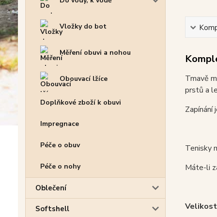
Do vody, k vodě
Vložky do bot
Kompl
Měření obuvi a nohou
Komple
Tmavě mod
Obouvací lžíce
prstů a l
Doplňkové zboží k obuvi
Zapínání 
Impregnace
Péče o obuv
Tenisky m
Péče o nohy
Máte-li z
Oblečení
Velikost
Softshell