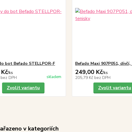
do bot Befado STELLPOR-F
Befado Maxi 907P051, dívčí,
 Kč
249,00 Kč
/
ks
/
ks
skladem
č
bez DPH
205,79 Kč
bez DPH
Zvolit variantu
Zvolit variantu
zařazeno v kategoriích