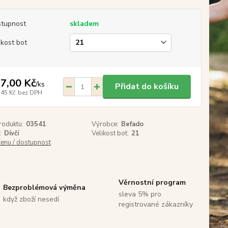
tupnost
skladem
ikost bot
7,00 Kč
/
ks
Přidat do košíku
,45 Kč
bez DPH
roduktu:
03541
Výrobce:
Befado
:
Dívčí
Velikost bot:
21
cenu / dostupnost
Věrnostní program
Bezproblémová výměna
sleva 5% pro
když zboží nesedí
registrované zákazníky