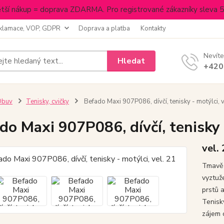
tší nákup = doprava ZDARMA. Pro registrované zákazníky sleva 
klamace, VOP, GDPR
Doprava a platba
Kontakty
Nevíte
Hledat
+420
Obuv
Tenisky, cvičky
Befado Maxi 907P086, dívčí, tenisky - motýlci, v
do Maxi 907P086, dívčí, tenisky -
vel.
Tmavě 
vyztuž
prstů 
Tenisky
zájem 