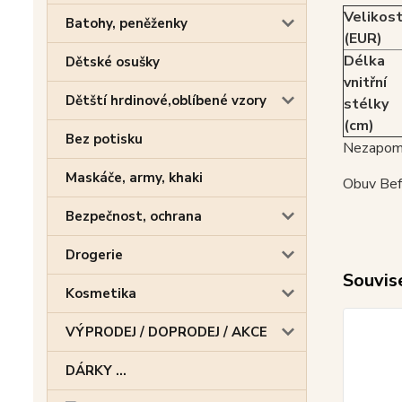
Velikos
Batohy, peněženky
(EUR)
Délka
Dětské osušky
vnitřní
Dětští hrdinové,oblíbené vzory
stélky
(cm)
Bez potisku
Nezapome
Maskáče, army, khaki
Obuv Befa
Bezpečnost, ochrana
Drogerie
Souvise
Kosmetika
VÝPRODEJ / DOPRODEJ / AKCE
DÁRKY ...