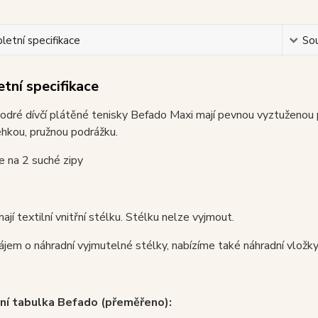
etní specifikace
Sou
tní specifikace
ré dívčí plátěné tenisky Befado Maxi mají pevnou vyztuženou p
ehkou, pružnou podrážku.
je na 2 suché zipy
ají textilní vnitřní stélku. Stélku nelze vyjmout.
ájem o náhradní vyjmutelné stélky, nabízíme také náhradní vložk
ní tabulka Befado (přeměřeno):