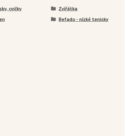
sky, cvičky
Zvířátka
en
Befado - nízké tenisky