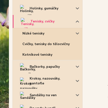
Holinky, gumáčky
Tenisky, cvičky
Nízké tenisky
Cvičky, tenisky do tělocvičny
Kotníkové tenisky
Bačkorky, papučky
Kroksy, nazouváky,
pantofle
Sandálky na ven