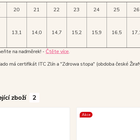
t
20
21
22
23
24
25
26
13,1
14,0
14,7
15,2
15,9
16,5
17,
ňte na nadměrek! -
Čtěte více
.
do má certifikát ITC Zlín a "Zdrowa stopa" (obdoba české Žirafy
jící zboží
2
Akce