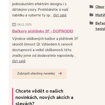
jednoduchém efektním designu i s
Obuv
dětskými vzory. Prohlédněte si naší
Motýl
nabídku a vyberte ty sp...
číst celé
Befad
04.11.2025
tenis
Bačkory, plátěnky 3F - DOPRODEJ
Výrobce oblíbených bačkor a plátěnek 3F
ukončil činnost 🥲. Vzhledem k cenové
dostupnosti a velké oblíbenosti této
značky jsme od dodavatele naposledy...
číst celé
Zobrazit všechny novinky
Chcete vědět o našich
novinkách, nových akcích a
slevách?