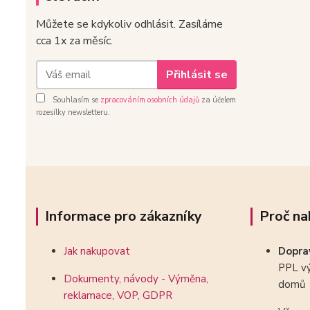
Můžete se kdykoliv odhlásit. Zasíláme
cca 1x za měsíc.
Přihlásit se
Souhlasím se
zpracováním osobních údajů
za účelem
rozesílky newsletteru.
Informace pro zákazníky
Proč na
Jak nakupovat
Dopr
PPL vý
Dokumenty, návody - Výměna,
domů
reklamace, VOP, GDPR