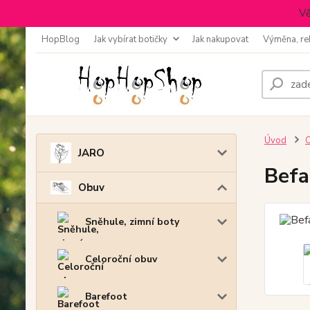
Vě
HopBlog
Jak vybírat botičky
Jak nakupovat
Výměna, re
Úvod
JARO
Befa
Obuv
Sněhule, zimní boty
Celoroční obuv
Barefoot