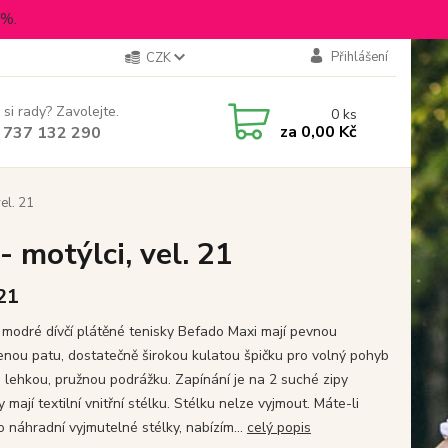
5%.
Přihlášení
CZK
 si rady? Zavolejte.
0
ks
za
0,00 Kč
 737 132 290
el. 21
 motýlci, vel. 21
 21
modré dívčí plátěné tenisky Befado Maxi mají pevnou
enou patu, dostatečně širokou kulatou špičku pro volný pohyb
a lehkou, pružnou podrážku. Zapínání je na 2 suché zipy
 mají textilní vnitřní stélku. Stélku nelze vyjmout. Máte-li
o náhradní vyjmutelné stélky, nabízím...
celý popis