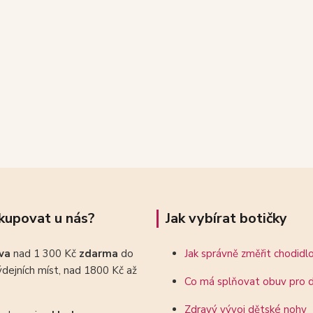
kupovat u nás?
Jak vybírat botičky
ava
nad 1 300 Kč
zdarma
do
Jak správně změřit chodidl
dejních míst, nad 1800 Kč až
Co má splňovat obuv pro d
Zdravý vývoj dětské nohy