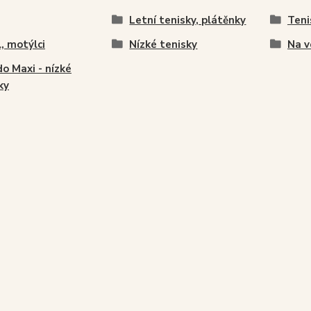
Letní tenisky, plátěnky
Teni
, motýlci
Nízké tenisky
Na v
o Maxi - nízké
ky