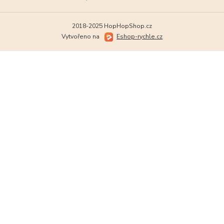
2018-2025 HopHopShop.cz
Vytvořeno na
Eshop-rychle.cz