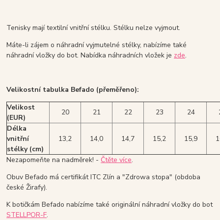
Tenisky mají textilní vnitřní stélku. Stélku nelze vyjmout.
Máte-li zájem o náhradní vyjmutelné stélky, nabízíme také
náhradní vložky do bot. Nabídka náhradních vložek je
zde
.
Velikostní tabulka Befado (přeměřeno):
Velikost
20
21
22
23
24
(EUR)
Délka
vnitřní
13,2
14,0
14,7
15,2
15,9
1
stélky (cm)
Nezapomeňte na nadměrek! -
Čtěte více
.
Obuv Befado má certifikát ITC Zlín a "Zdrowa stopa" (obdoba
české Žirafy).
K botičkám Befado nabízíme také originální náhradní vložky do bot
STELLPOR-F
.