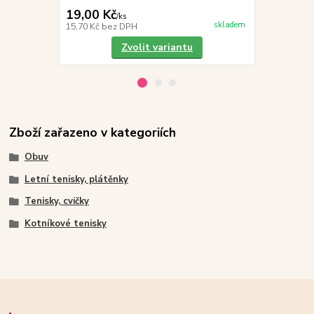
19,00 Kč
319,00 K
/
ks
skladem
15,70 Kč
bez DPH
263,64 Kč
be
Zvolit variantu
Zboží zařazeno v kategoriích
Obuv
Letní tenisky, plátěnky
Tenisky, cvičky
Kotníkové tenisky