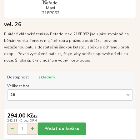
vel. 26
Plátěné chlapcké tenisky Befado Maxi 218P052 jsou jako stvořené na
běhání venku. Tenisky mají lehkou a pružnou podrážku, pevnou
vyztuženou patu a dostatečně širokou kulatou špičku s ochranou proti
okopu. Pevná vyztužená pata zajištuje, aby botička správně držela na
noze. Široká špička umožňuje volný...
celý popis
Dostupnost
skladem
Velikost bot
294,00 Kč
/
ks
242,98 Kč
bez DPH
Přidat do košíku