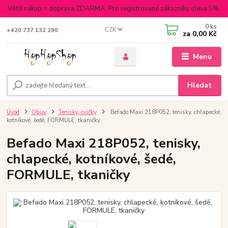
Větší nákup = doprava ZDARMA. Pro registrované zákazníky sleva 5%.
0
ks
CZK
+420 737 132 290
za
0,00 Kč
Menu
Hledat
Úvod
Obuv
Tenisky, cvičky
Befado Maxi 218P052, tenisky, chlapecké,
kotníkové, šedé, FORMULE, tkaničky
Befado Maxi 218P052, tenisky,
chlapecké, kotníkové, šedé,
FORMULE, tkaničky