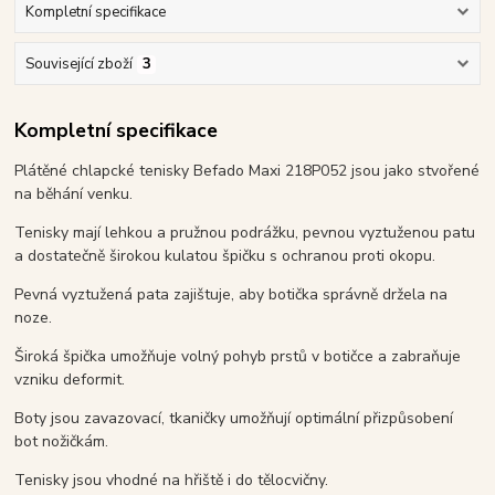
Kompletní specifikace
Související zboží
3
Kompletní specifikace
Plátěné chlapcké tenisky Befado Maxi 218P052 jsou jako stvořené
na běhání venku.
Tenisky mají lehkou a pružnou podrážku, pevnou vyztuženou patu
a dostatečně širokou kulatou špičku s ochranou proti okopu.
Pevná vyztužená pata zajištuje, aby botička správně držela na
noze.
Široká špička umožňuje volný pohyb prstů v botičce a zabraňuje
vzniku deformit.
Boty jsou zavazovací, tkaničky umožňují optimální přizpůsobení
bot nožičkám.
Tenisky jsou vhodné na hřiště i do tělocvičny.