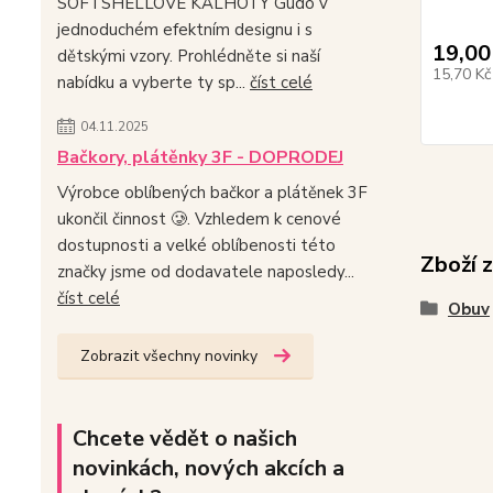
SOFTSHELLOVÉ KALHOTY Gudo v
jednoduchém efektním designu i s
19,00
dětskými vzory. Prohlédněte si naší
15,70 K
nabídku a vyberte ty sp...
číst celé
04.11.2025
Bačkory, plátěnky 3F - DOPRODEJ
Výrobce oblíbených bačkor a plátěnek 3F
ukončil činnost 🥲. Vzhledem k cenové
dostupnosti a velké oblíbenosti této
Zboží 
značky jsme od dodavatele naposledy...
číst celé
Obuv
Zobrazit všechny novinky
Chcete vědět o našich
novinkách, nových akcích a