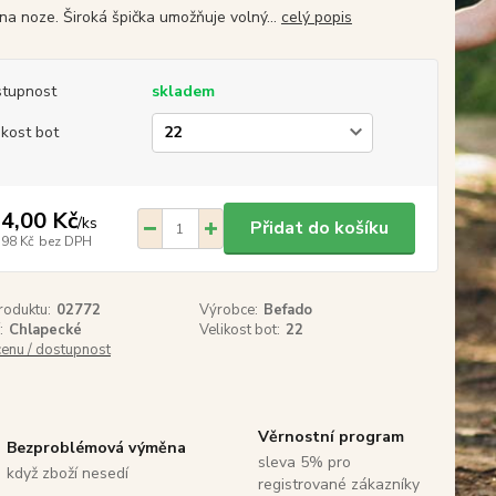
 na noze. Široká špička umožňuje volný...
celý popis
tupnost
skladem
ikost bot
4,00 Kč
/
ks
Přidat do košíku
,98 Kč
bez DPH
roduktu:
02772
Výrobce:
Befado
:
Chlapecké
Velikost bot:
22
cenu / dostupnost
Věrnostní program
Bezproblémová výměna
sleva 5% pro
když zboží nesedí
registrované zákazníky