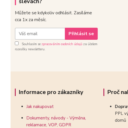
slevách?
Můžete se kdykoliv odhlásit. Zasíláme
cca 1x za měsíc.
Přihlásit se
Souhlasím se
zpracováním osobních údajů
za účelem
rozesílky newsletteru.
Informace pro zákazníky
Proč na
Jak nakupovat
Dopr
PPL vý
Dokumenty, návody - Výměna,
domů
reklamace, VOP, GDPR