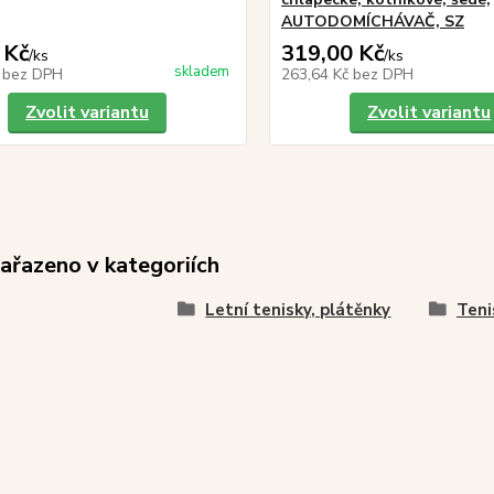
AUTODOMÍCHÁVAČ, SZ
 Kč
319,00 Kč
/
ks
/
ks
skladem
č
bez DPH
263,64 Kč
bez DPH
Zvolit variantu
Zvolit variantu
zařazeno v kategoriích
Letní tenisky, plátěnky
Teni