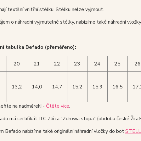
ají textilní vnitřní stélku. Stélku nelze vyjmout.
ájem o náhradní vyjmutelné stélky, nabízíme také náhradní vložk
ní tabulka Befado (přeměřeno):
t
20
21
22
23
24
25
26
13,2
14,0
14,7
15,2
15,9
16,5
17,
ňte na nadměrek! -
Čtěte více
.
do má certifikát ITC Zlín a "Zdrowa stopa" (obdoba české Žirafy
m Befado nabízíme také originální náhradní vložky do bot
STELL