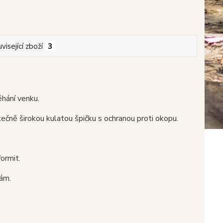
visející zboží
3
hání venku.
ečně širokou kulatou špičku s ochranou proti okopu.
ormit.
kám.