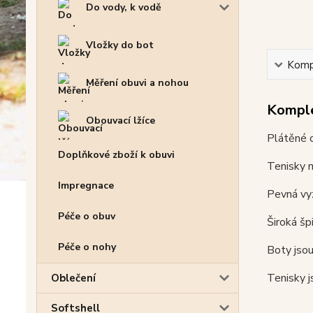
Do vody, k vodě
Vložky do bot
Kompl
Měření obuvi a nohou
Komple
Obouvací lžíce
Plátěné 
Doplňkové zboží k obuvi
Tenisky m
Impregnace
Pevná vyz
Péče o obuv
Široká šp
Péče o nohy
Boty jsou
Tenisky j
Oblečení
Softshell