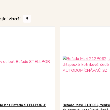
jící zboží
3
do bot Befado STELLPOR-F
Befado Maxi 212P062, tenisk
chlapecké, kotníkové, šedé,