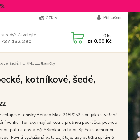
5%.
Přihlášení
CZK
 si rady? Zavolejte.
0
ks
za
0,00 Kč
 737 132 290
kové, šedé, FORMULE, tkaničky
ecké, kotníkové, šedé,
 22
é chlapcké tenisky Befado Maxi 218P052 jsou jako stvořené
ání venku. Tenisky mají lehkou a pružnou podrážku, pevnou
enou patu a dostatečně širokou kulatou špičku s ochranou
okopu. Pevná vyztužená pata zajištuje, aby botička správně