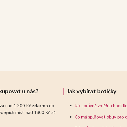
kupovat u nás?
Jak vybírat botičky
ava
nad 1 300 Kč
zdarma
do
Jak správně změřit chodidl
dejních míst, nad 1800 Kč až
Co má splňovat obuv pro d