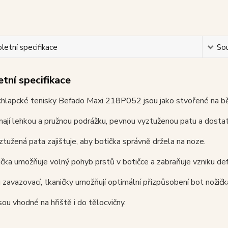
etní specifikace
Sou
tní specifikace
chlapcké tenisky Befado Maxi 218P052 jsou jako stvořené na bě
ají lehkou a pružnou podrážku, pevnou vyztuženou patu a dostat
tužená pata zajištuje, aby botička správně držela na noze.
ička umožňuje volný pohyb prstů v botičce a zabraňuje vzniku def
 zavazovací, tkaničky umožňují optimální přizpůsobení bot nožič
sou vhodné na hřiště i do tělocvičny.