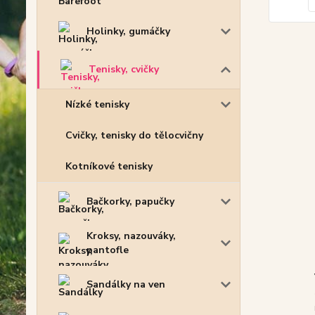
Holinky, gumáčky
Tenisky, cvičky
Nízké tenisky
Cvičky, tenisky do tělocvičny
Kotníkové tenisky
Bačkorky, papučky
Kroksy, nazouváky,
pantofle
Sandálky na ven