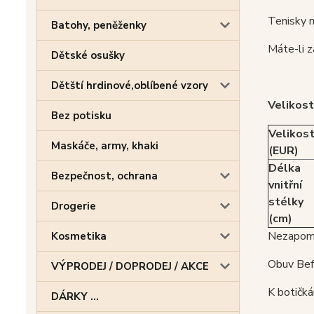
Tenisky m
Batohy, peněženky
Máte-li z
Dětské osušky
Dětští hrdinové,oblíbené vzory
Velikost
Bez potisku
Velikos
Maskáče, army, khaki
(EUR)
Délka
Bezpečnost, ochrana
vnitřní
stélky
Drogerie
(cm)
Nezapome
Kosmetika
Obuv Befa
VÝPRODEJ / DOPRODEJ / AKCE
K botičká
DÁRKY ...