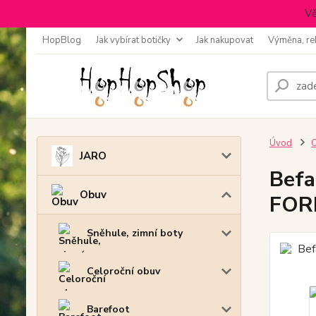
Vě
HopBlog
Jak vybírat botičky
Jak nakupovat
Výměna, re
Úvod
JARO
Befa
Obuv
FORM
Sněhule, zimní boty
Celoroční obuv
Barefoot