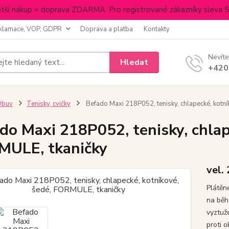
tší nákup = doprava ZDARMA. Pro registrované zákazníky sleva 
klamace, VOP, GDPR
Doprava a platba
Kontakty
Nevíte
Hledat
+420
Obuv
Tenisky, cvičky
Befado Maxi 218P052, tenisky, chlapecké, kotní
do Maxi 218P052, tenisky, chlap
ULE, tkaničky
vel.
Plátěn
na běh
vyztuž
proti 