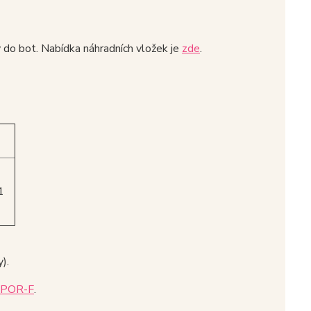
y do bot. Nabídka náhradních vložek je
zde
.
1
).
POR-F
.