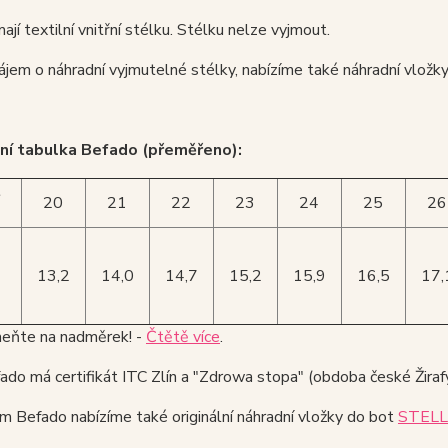
ají textilní vnitřní stélku. Stélku nelze vyjmout.
ájem o náhradní vyjmutelné stélky, nabízíme také náhradní vložk
ní tabulka Befado (přeměřeno):
t
20
21
22
23
24
25
26
13,2
14,0
14,7
15,2
15,9
16,5
17,
ňte na nadměrek! -
Čtětě více
.
do má certifikát ITC Zlín a "Zdrowa stopa" (obdoba české Žirafy
m Befado nabízíme také originální náhradní vložky do bot
STELL