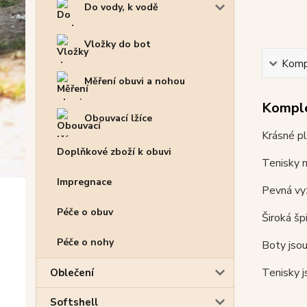
Do vody, k vodě
Vložky do bot
Kompl
Měření obuvi a nohou
Komple
Obouvací lžíce
Krásné p
Doplňkové zboží k obuvi
Tenisky m
Impregnace
Pevná vyz
Péče o obuv
Široká šp
Péče o nohy
Boty jsou
Tenisky j
Oblečení
Softshell