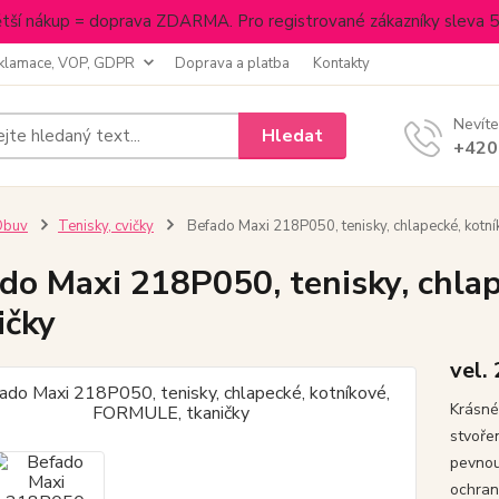
tší nákup = doprava ZDARMA. Pro registrované zákazníky sleva 
klamace, VOP, GDPR
Doprava a platba
Kontakty
Nevíte
Hledat
+420
Obuv
Tenisky, cvičky
Befado Maxi 218P050, tenisky, chlapecké, kotn
do Maxi 218P050, tenisky, chla
ičky
vel.
Krásné
stvoře
pevnou
ochran