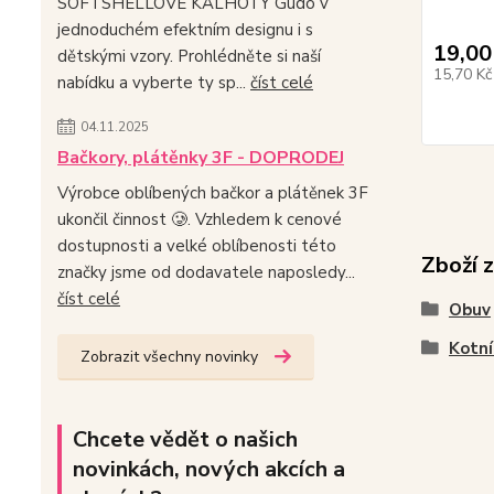
SOFTSHELLOVÉ KALHOTY Gudo v
jednoduchém efektním designu i s
19,00
dětskými vzory. Prohlédněte si naší
15,70 K
nabídku a vyberte ty sp...
číst celé
04.11.2025
Bačkory, plátěnky 3F - DOPRODEJ
Výrobce oblíbených bačkor a plátěnek 3F
ukončil činnost 🥲. Vzhledem k cenové
dostupnosti a velké oblíbenosti této
Zboží 
značky jsme od dodavatele naposledy...
číst celé
Obuv
Kotní
Zobrazit všechny novinky
Chcete vědět o našich
novinkách, nových akcích a