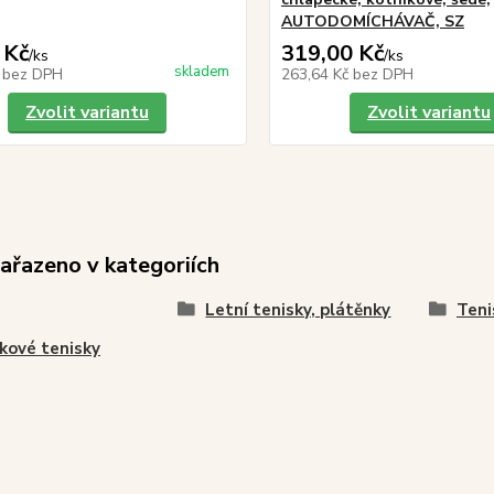
AUTODOMÍCHÁVAČ, SZ
 Kč
319,00 Kč
/
ks
/
ks
skladem
č
bez DPH
263,64 Kč
bez DPH
Zvolit variantu
Zvolit variantu
zařazeno v kategoriích
Letní tenisky, plátěnky
Teni
kové tenisky