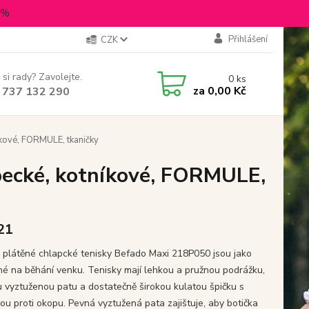
5%.
Přihlášení
CZK
 si rady? Zavolejte.
0
ks
za
0,00 Kč
 737 132 290
íkové, FORMULE, tkaničky
pecké, kotníkové, FORMULE,
 21
 plátěné chlapcké tenisky Befado Maxi 218P050 jsou jako
né na běhání venku. Tenisky mají lehkou a pružnou podrážku,
 vyztuženou patu a dostatečně širokou kulatou špičku s
ou proti okopu. Pevná vyztužená pata zajištuje, aby botička