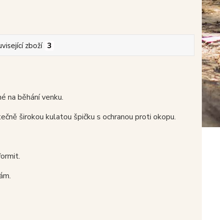
visející zboží
3
é na běhání venku.
ečně širokou kulatou špičku s ochranou proti okopu.
ormit.
kám.