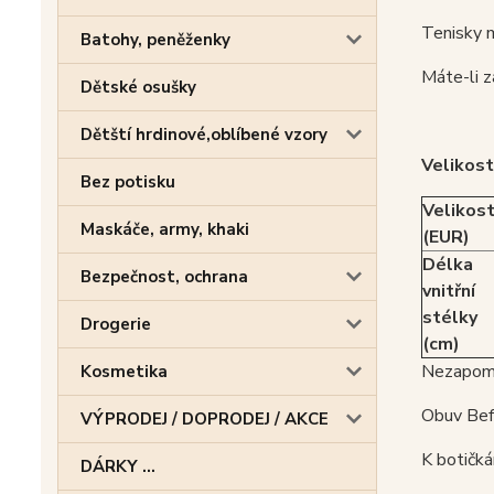
Tenisky m
Batohy, peněženky
Máte-li z
Dětské osušky
Dětští hrdinové,oblíbené vzory
Velikost
Bez potisku
Velikos
Maskáče, army, khaki
(EUR)
Délka
Bezpečnost, ochrana
vnitřní
stélky
Drogerie
(cm)
Nezapome
Kosmetika
Obuv Befa
VÝPRODEJ / DOPRODEJ / AKCE
K botičká
DÁRKY ...