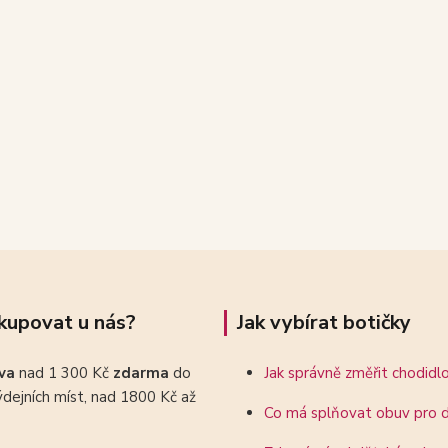
kupovat u nás?
Jak vybírat botičky
ava
nad 1 300 Kč
zdarma
do
Jak správně změřit chodidl
dejních míst, nad 1800 Kč až
Co má splňovat obuv pro d