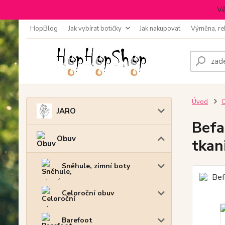
Vě
HopBlog
Jak vybírat botičky
Jak nakupovat
Výměna, re
Úvod
JARO
Befa
Obuv
tkan
Sněhule, zimní boty
Celoroční obuv
Barefoot