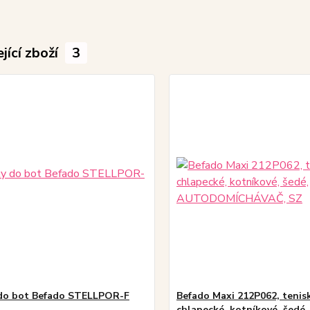
jící zboží
3
do bot Befado STELLPOR-F
Befado Maxi 212P062, tenisk
chlapecké, kotníkové, šedé,