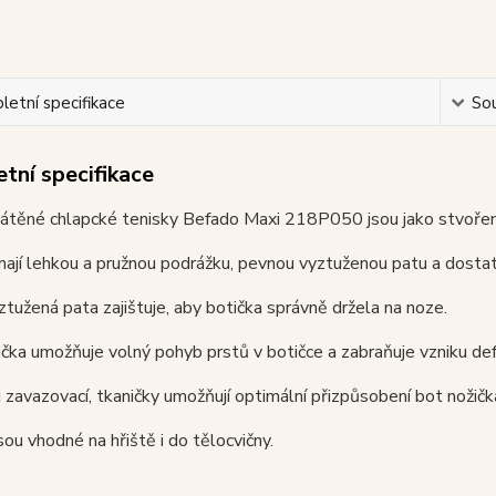
etní specifikace
Sou
tní specifikace
látěné chlapcké tenisky Befado Maxi 218P050 jsou jako stvořen
ají lehkou a pružnou podrážku, pevnou vyztuženou patu a dostat
tužená pata zajištuje, aby botička správně držela na noze.
ička umožňuje volný pohyb prstů v botičce a zabraňuje vzniku def
 zavazovací, tkaničky umožňují optimální přizpůsobení bot nožič
sou vhodné na hřiště i do tělocvičny.