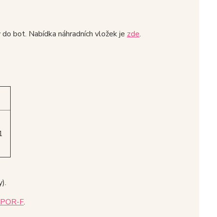
y do bot. Nabídka náhradních vložek je
zde
.
1
).
POR-F
.