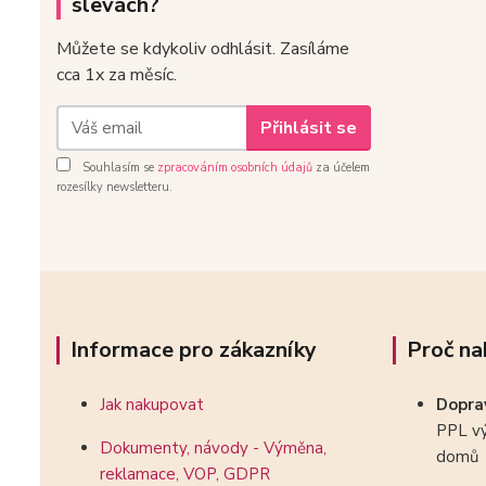
slevách?
Můžete se kdykoliv odhlásit. Zasíláme
cca 1x za měsíc.
Přihlásit se
Souhlasím se
zpracováním osobních údajů
za účelem
rozesílky newsletteru.
Informace pro zákazníky
Proč na
Jak nakupovat
Dopr
PPL vý
Dokumenty, návody - Výměna,
domů
reklamace, VOP, GDPR