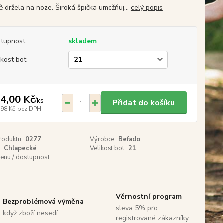
ě držela na noze. Široká špička umožňuj...
celý popis
tupnost
skladem
ikost bot
4,00 Kč
/
ks
Přidat do košíku
,98 Kč
bez DPH
roduktu:
0277
Výrobce:
Befado
:
Chlapecké
Velikost bot:
21
cenu / dostupnost
Věrnostní program
Bezproblémová výměna
sleva 5% pro
když zboží nesedí
registrované zákazníky