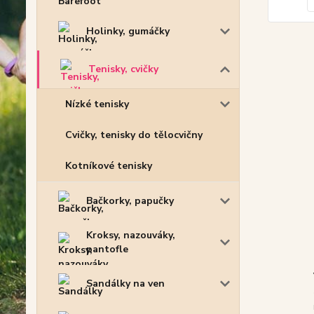
Holinky, gumáčky
Tenisky, cvičky
Nízké tenisky
Cvičky, tenisky do tělocvičny
Kotníkové tenisky
Bačkorky, papučky
Kroksy, nazouváky,
pantofle
Sandálky na ven