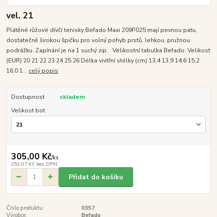
vel. 21
Plátěné růžové dívčí tenisky Befado Maxi 209P025 mají pevnou patu,
dostatečně širokou špičku pro volný pohyb prstů, lehkou, pružnou
podrážku. Zapínání je na 1 suchý zip. Velikostní tabulka Befado: Velikost
(EUR) 20 21 22 23 24 25 26 Délka vnitřní stélky (cm) 13,4 13,9 14,6 15,2
16,0 1...
celý popis
Dostupnost
skladem
Velikost bot
305,00 Kč
/
ks
252,07 Kč
bez DPH
Přidat do košíku
Číslo produktu:
0357
Výrobce:
Befado