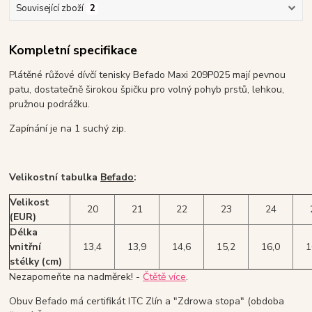
Související zboží
2
Kompletní specifikace
Plátěné růžové dívčí tenisky Befado Maxi 209P025 mají pevnou
patu, dostatečně širokou špičku pro volný pohyb prstů, lehkou,
pružnou podrážku.
Zapínání je na 1 suchý zip.
Velikostní tabulka
Befado
:
Velikost
20
21
22
23
24
(EUR)
Délka
vnitřní
13,4
13,9
14,6
15,2
16,0
1
stélky (cm)
Nezapomeňte na nadměrek! -
Čtětě více
.
Obuv Befado má certifikát ITC Zlín a "Zdrowa stopa" (obdoba