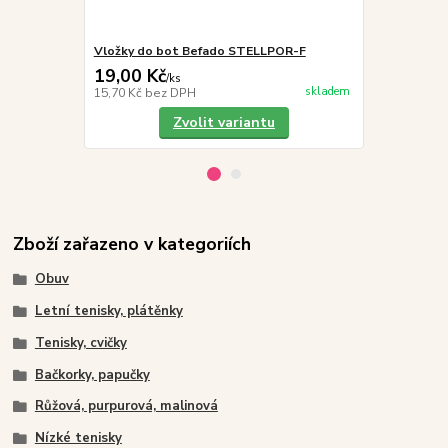
Vložky do bot Befado STELLPOR-F
Befado Maxi 
19,00 Kč
249,00 K
/
ks
skladem
15,70 Kč
bez DPH
205,79 Kč
be
Zvolit variantu
Zboží zařazeno v kategoriích
Obuv
Letní tenisky, plátěnky
Tenisky, cvičky
Bačkorky, papučky
Růžová, purpurová, malinová
Nízké tenisky