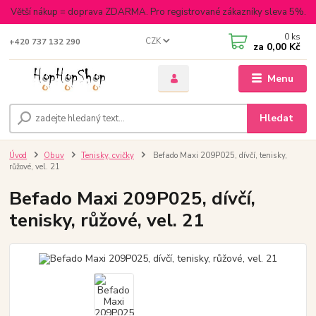
Větší nákup = doprava ZDARMA. Pro registrované zákazníky sleva 5%.
0
ks
CZK
+420 737 132 290
za
0,00 Kč
Menu
Hledat
Úvod
Obuv
Tenisky, cvičky
Befado Maxi 209P025, dívčí, tenisky,
růžové, vel. 21
Befado Maxi 209P025, dívčí,
tenisky, růžové, vel. 21