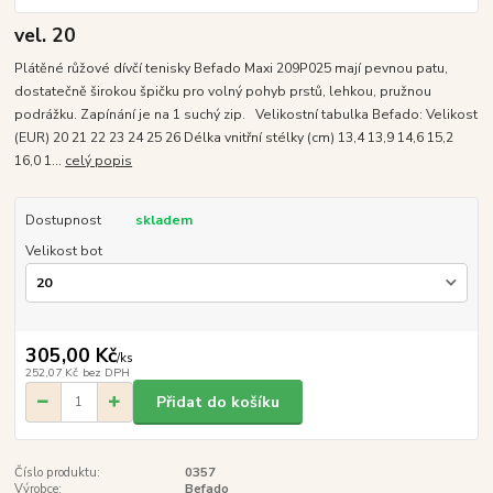
vel. 20
Plátěné růžové dívčí tenisky Befado Maxi 209P025 mají pevnou patu,
dostatečně širokou špičku pro volný pohyb prstů, lehkou, pružnou
podrážku. Zapínání je na 1 suchý zip. Velikostní tabulka Befado: Velikost
(EUR) 20 21 22 23 24 25 26 Délka vnitřní stélky (cm) 13,4 13,9 14,6 15,2
16,0 1...
celý popis
Dostupnost
skladem
Velikost bot
305,00 Kč
/
ks
252,07 Kč
bez DPH
Přidat do košíku
Číslo produktu:
0357
Výrobce:
Befado