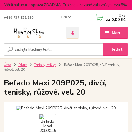
Větší nákup = doprava ZDARMA. Pro registrované zákazníky sleva 5%.
0
ks
CZK
+420 737 132 290
za
0,00 Kč
Menu
Hledat
Úvod
Obuv
Tenisky, cvičky
Befado Maxi 209P025, dívčí, tenisky,
růžové, vel. 20
Befado Maxi 209P025, dívčí,
tenisky, růžové, vel. 20