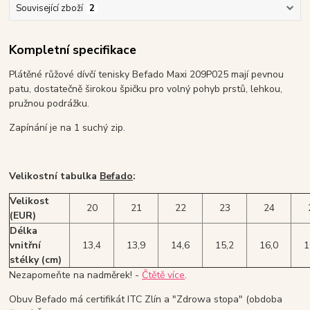
Související zboží
2
Kompletní specifikace
Plátěné růžové dívčí tenisky Befado Maxi 209P025 mají pevnou
patu, dostatečně širokou špičku pro volný pohyb prstů, lehkou,
pružnou podrážku.
Zapínání je na 1 suchý zip.
Velikostní tabulka
Befado
:
Velikost
20
21
22
23
24
(EUR)
Délka
vnitřní
13,4
13,9
14,6
15,2
16,0
1
stélky (cm)
Nezapomeňte na nadměrek! -
Čtětě více
.
Obuv Befado má certifikát ITC Zlín a "Zdrowa stopa" (obdoba