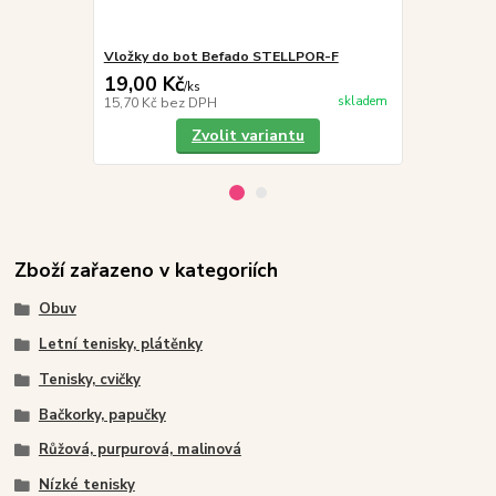
Vložky do bot Befado STELLPOR-F
Befado Maxi 
19,00 Kč
249,00 K
/
ks
skladem
15,70 Kč
bez DPH
205,79 Kč
be
Zvolit variantu
Zboží zařazeno v kategoriích
Obuv
Letní tenisky, plátěnky
Tenisky, cvičky
Bačkorky, papučky
Růžová, purpurová, malinová
Nízké tenisky