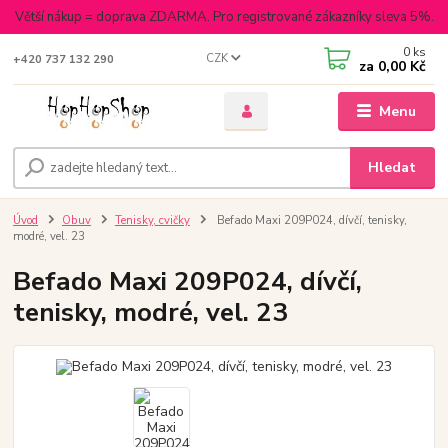
Větší nákup = doprava ZDARMA. Pro registrované zákazníky sleva 5%.
0
ks
CZK
+420 737 132 290
za
0,00 Kč
Menu
Hledat
Úvod
Obuv
Tenisky, cvičky
Befado Maxi 209P024, dívčí, tenisky,
modré, vel. 23
Befado Maxi 209P024, dívčí,
tenisky, modré, vel. 23