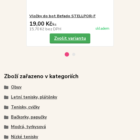
Vložky do bot Befado STELLPOR-F
Befado Maxi 
19,00 Kč
249,00 K
/
ks
skladem
15,70 Kč
bez DPH
205,79 Kč
be
Zvolit variantu
Zboží zařazeno v kategoriích
Obuv
Letní tenisky, plátěnky
Tenisky, cvičky
Bačkorky, papučky
Modrá, tyrkysová
Nízké tenisky