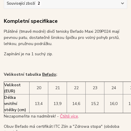
Související zboží
2
Kompletní specifikace
Plátěné (tmavě modré) dívčí tenisky Befado Maxi 209P024 mají
pevnou patu, dostatečně širokou špičku pro volný pohyb prstů,
lehkou, pružnou podrážku.
Zapínání je na 1 suchý zip.
Velikostní tabulka
Befado
:
Velikost
20
21
22
23
24
(EUR)
Délka
vnitřní
13,4
13,9
14,6
15,2
16,0
1
stélky (cm)
Nezapomeňte na nadměrek! -
Čtětě více
.
Obuv Befado má certifikát ITC Zlín a "Zdrowa stopa" (obdoba