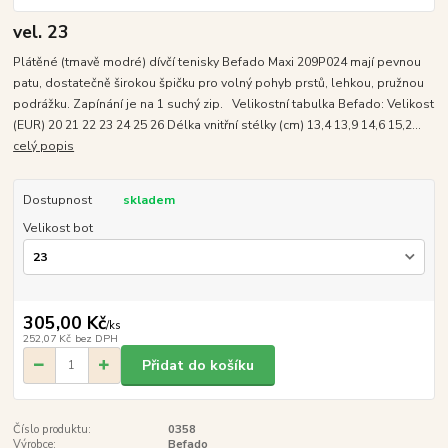
vel. 23
Plátěné (tmavě modré) dívčí tenisky Befado Maxi 209P024 mají pevnou
patu, dostatečně širokou špičku pro volný pohyb prstů, lehkou, pružnou
podrážku. Zapínání je na 1 suchý zip. Velikostní tabulka Befado: Velikost
(EUR) 20 21 22 23 24 25 26 Délka vnitřní stélky (cm) 13,4 13,9 14,6 15,2...
celý popis
Dostupnost
skladem
Velikost bot
305,00 Kč
/
ks
252,07 Kč
bez DPH
Přidat do košíku
Číslo produktu:
0358
Výrobce:
Befado