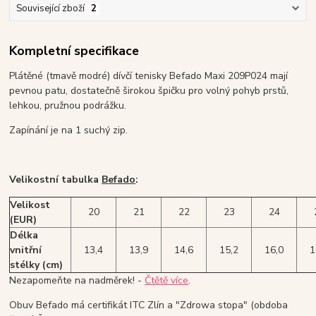
Související zboží
2
Kompletní specifikace
Plátěné (tmavě modré) dívčí tenisky Befado Maxi 209P024 mají
pevnou patu, dostatečně širokou špičku pro volný pohyb prstů,
lehkou, pružnou podrážku.
Zapínání je na 1 suchý zip.
Velikostní tabulka
Befado
:
Velikost
20
21
22
23
24
(EUR)
Délka
vnitřní
13,4
13,9
14,6
15,2
16,0
1
stélky (cm)
Nezapomeňte na nadměrek! -
Čtětě více
.
Obuv Befado má certifikát ITC Zlín a "Zdrowa stopa" (obdoba