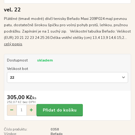
vel. 22
Plátěné (tmavě modré) dívčí tenisky Befado Maxi 209P024 mají pevnou
patu, dostatečně širokou špičku pro volný pohyb prstů, lehkou, pružnou
podrážku. Zapínání je na 1 suchý zip. Velikostní tabulka Befado: Velikost
(EUR) 20 21 22 23 24 25 26 Délka vnitřní stélky (cm) 13,4 13,9 14,6 15,2...
celý popis
Dostupnost
skladem
Velikost bot
305,00 Kč
/
ks
252,07 Kč
bez DPH
Přidat do košíku
Číslo produktu:
0358
Výrobce:
Befado