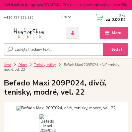
Větší nákup = doprava ZDARMA. Pro registrované zákazníky sleva 5%.
0
ks
CZK
+420 737 132 290
za
0,00 Kč
Menu
Hledat
Úvod
Obuv
Tenisky, cvičky
Befado Maxi 209P024, dívčí, tenisky,
modré, vel. 22
Befado Maxi 209P024, dívčí,
tenisky, modré, vel. 22