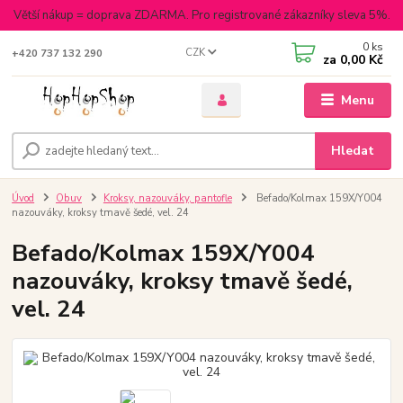
Větší nákup = doprava ZDARMA. Pro registrované zákazníky sleva 5%.
0
ks
CZK
+420 737 132 290
za
0,00 Kč
Menu
Hledat
Úvod
Obuv
Kroksy, nazouváky, pantofle
Befado/Kolmax 159X/Y004
nazouváky, kroksy tmavě šedé, vel. 24
Befado/Kolmax 159X/Y004
nazouváky, kroksy tmavě šedé,
vel. 24