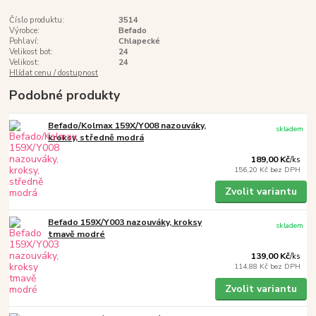
Číslo produktu:
3514
Výrobce:
Befado
Pohlaví:
Chlapecké
Velikost bot:
24
Velikost:
24
Hlídat cenu / dostupnost
Podobné produkty
Befado/Kolmax 159X/Y008 nazouváky,
skladem
kroksy, středně modrá
189,00 Kč
/
ks
156,20 Kč
bez DPH
Zvolit variantu
Befado 159X/Y003 nazouváky, kroksy
skladem
tmavě modré
139,00 Kč
/
ks
114,88 Kč
bez DPH
Zvolit variantu