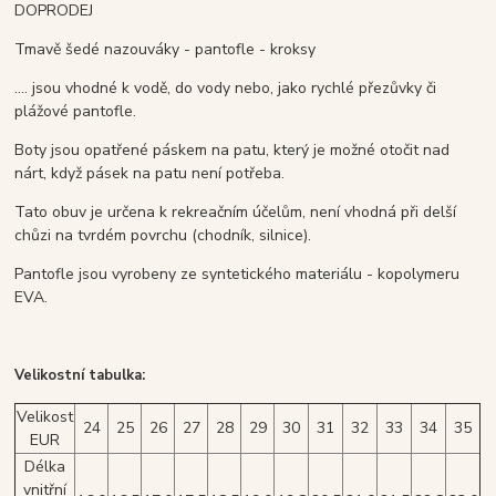
DOPRODEJ
Tmavě šedé nazouváky - pantofle - kroksy
.... jsou vhodné k vodě, do vody nebo, jako rychlé přezůvky či
plážové pantofle.
Boty jsou opatřené páskem na patu, který je možné otočit nad
nárt, když pásek na patu není potřeba.
Tato obuv je určena k rekreačním účelům, není vhodná při delší
chůzi na tvrdém povrchu (chodník, silnice).
Pantofle jsou vyrobeny ze syntetického materiálu - kopolymeru
EVA.
Velikostní tabulka:
Velikost
24
25
26
27
28
29
30
31
32
33
34
35
EUR
Délka
vnitřní