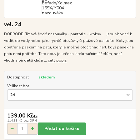
vel. 24
DOPRODEJ Tmavě šedé nazouváky - pantofle - kroksy .... jsou vhodné k
vodě, do vody nebo, jako rychlé přezůvky či plážové pantofle. Boty jsou
opatřené páskem na patu, který je možné otočit nad nárt, když pásek na
patu není potřeba. Tato obuv je určena k rekreačním účelům, není
vhodná při delší chůzi ...
celý popis
Dostupnost
skladem
Velikost bot
139,00 Kč
/
ks
114,88 Kč
bez DPH
Přidat do košíku