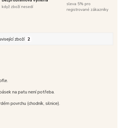
Bezproblémová výměna
sleva 5% pro
když zboží nesedí
registrované zákazníky
visející zboží
2
ofle.
pásek na patu není potřeba.
dém povrchu (chodník, silnice).