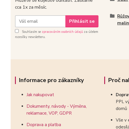
Můžete se kdykoliv odhlásit. Zasíláme
cca 1x za měsíc.
Růžov
Přihlásit se
mali
Souhlasím se
zpracováním osobních údajů
za účelem
rozesílky newsletteru.
Informace pro zákazníky
Proč na
Jak nakupovat
Dopr
PPL vý
Dokumenty, návody - Výměna,
domů
reklamace, VOP, GDPR
Vše v 
Doprava a platba
odesíl