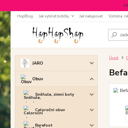
Vě
HopBlog
Jak vybírat botičky
Jak nakupovat
Výměna, re
Úvod
JARO
Befa
Obuv
Sněhule, zimní boty
Celoroční obuv
Barefoot