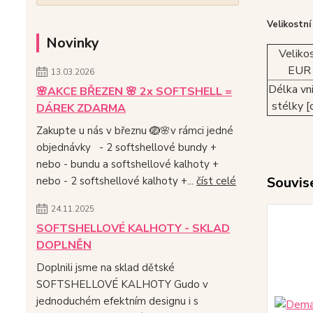
Velikostní
Novinky
Veliko
EUR
13.03.2026
Délka vni
🌸AKCE BŘEZEN 🌸 2x SOFTSHELL =
stélky [
DÁREK ZDARMA
Zakupte u nás v březnu 🪺🌸v rámci jedné
objednávky - 2 softshellové bundy +
nebo - bundu a softshellové kalhoty +
Souvise
nebo - 2 softshellové kalhoty +...
číst celé
24.11.2025
SOFTSHELLOVÉ KALHOTY - SKLAD
DOPLNĚN
Doplnili jsme na sklad dětské
SOFTSHELLOVÉ KALHOTY Gudo v
jednoduchém efektním designu i s