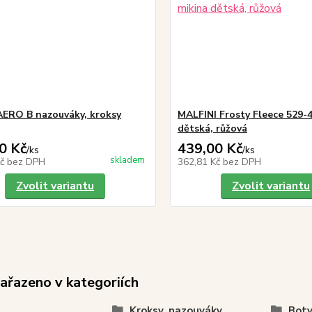
ERO B nazouváky, kroksy
MALFINI Frosty Fleece 529-
dětská, růžová
0 Kč
439,00 Kč
/
ks
/
ks
skladem
Kč
bez DPH
362,81 Kč
bez DPH
Zvolit variantu
Zvolit variantu
zařazeno v kategoriích
Kroksy, nazouváky,
Boty