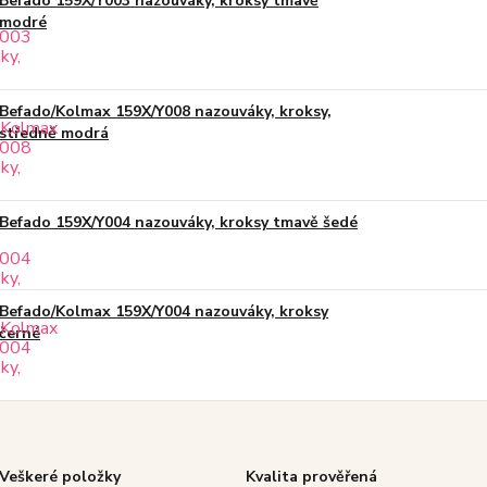
Befado 159X/Y003 nazouváky, kroksy tmavě
modré
Befado/Kolmax 159X/Y008 nazouváky, kroksy,
středně modrá
Befado 159X/Y004 nazouváky, kroksy tmavě šedé
Befado/Kolmax 159X/Y004 nazouváky, kroksy
černé
Veškeré položky
Kvalita prověřená