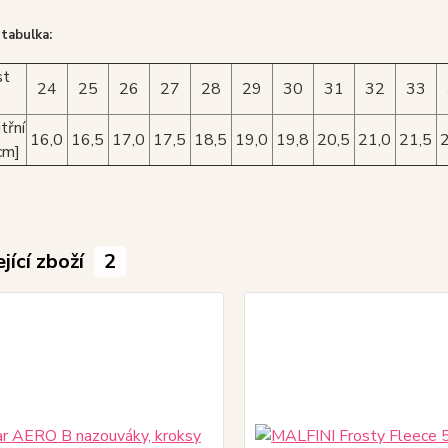
 tabulka:
st
24
25
26
27
28
29
30
31
32
33
třní
16,0
16,5
17,0
17,5
18,5
19,0
19,8
20,5
21,0
21,5
cm]
jící zboží
2