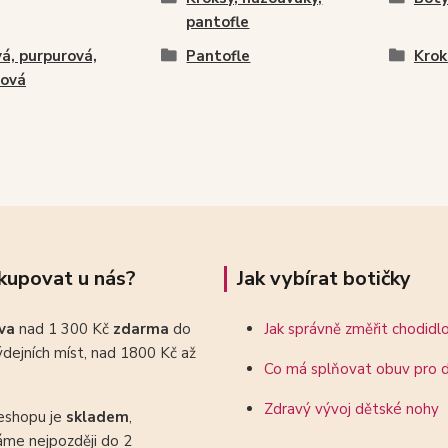
pantofle
á, purpurová,
Pantofle
Krok
nová
kupovat u nás?
Jak vybírat botičky
ava
nad 1 300 Kč
zdarma
do
Jak správně změřit chodidl
dejních míst, nad 1800 Kč až
Co má splňovat obuv pro d
Zdravý vývoj dětské nohy
eshopu je
skladem
,
áme nejpozději do 2