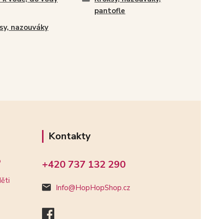
pantofle
sy, nazouváky
Kontakty
o
+420 737 132 290
ěti
Info@HopHopShop.cz