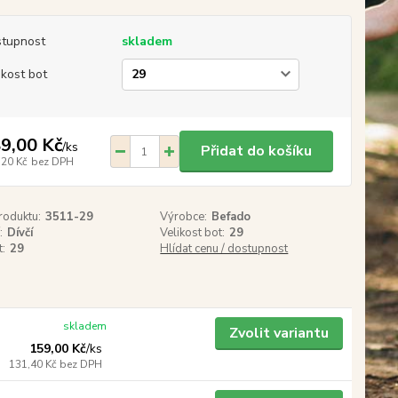
tupnost
skladem
ikost bot
9,00 Kč
/
ks
Přidat do košíku
,20 Kč
bez DPH
roduktu:
3511-29
Výrobce:
Befado
:
Dívčí
Velikost bot:
29
t:
29
Hlídat cenu / dostupnost
skladem
Zvolit variantu
159,00 Kč
/
ks
131,40 Kč
bez DPH