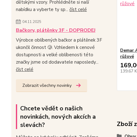
dětskými vzory. Prohlédněte si naší
nabídku a vyberte ty sp...
číst celé
04.11.2025
Bačkory, plátěnky 3F - DOPRODEJ
Výrobce oblíbených bačkor a plátěnek 3F
ukončil činnost 🥲. Vzhledem k cenové
Demar A
dostupnosti a velké oblíbenosti této
růžové
značky jsme od dodavatele naposledy...
169,0
číst celé
139,67 
Zobrazit všechny novinky
Chcete vědět o našich
novinkách, nových akcích a
Zboží 
slevách?
Obuv