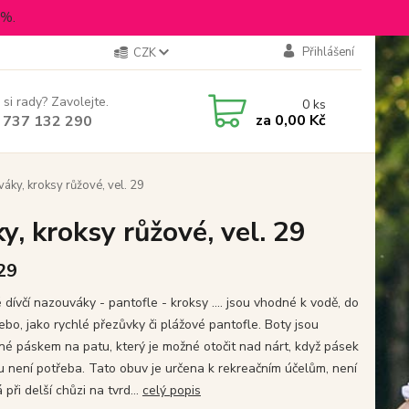
5%.
Přihlášení
CZK
 si rady? Zavolejte.
0
ks
za
0,00 Kč
 737 132 290
y, kroksy růžové, vel. 29
 kroksy růžové, vel. 29
 29
dívčí nazouváky - pantofle - kroksy .... jsou vhodné k vodě, do
ebo, jako rychlé přezůvky či plážové pantofle. Boty jsou
né páskem na patu, který je možné otočit nad nárt, když pásek
u není potřeba. Tato obuv je určena k rekreačním účelům, není
při delší chůzi na tvrd...
celý popis