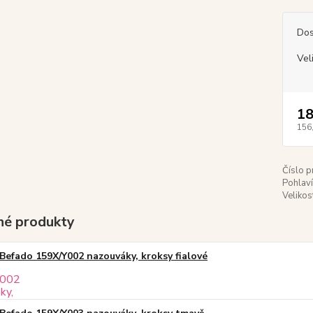
Dos
Vel
18
156
Číslo p
Pohlaví
Velikos
é produkty
Befado 159X/Y002 nazouváky, kroksy fialové