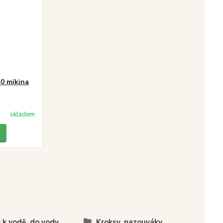
40 mikina
skladem
 k vodě, do vody
Kroksy, nazouváky,