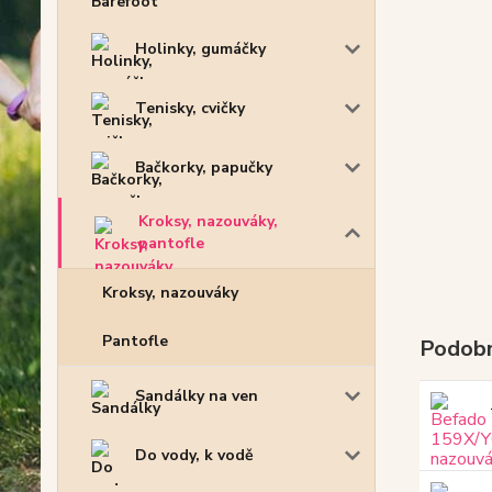
Holinky, gumáčky
Tenisky, cvičky
Bačkorky, papučky
Kroksy, nazouváky,
pantofle
Kroksy, nazouváky
Pantofle
Podobn
Sandálky na ven
Do vody, k vodě