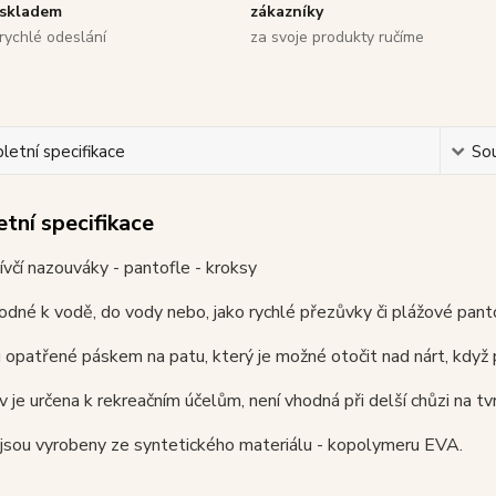
skladem
zákazníky
rychlé odeslání
za svoje produkty ručíme
etní specifikace
Sou
tní specifikace
včí nazouváky - pantofle - kroksy
 vhodné k vodě, do vody nebo, jako rychlé přezůvky či plážové pant
 opatřené páskem na patu, který je možné otočit nad nárt, když 
 je určena k rekreačním účelům, není vhodná při delší chůzi na tvr
jsou vyrobeny ze syntetického materiálu - kopolymeru EVA.