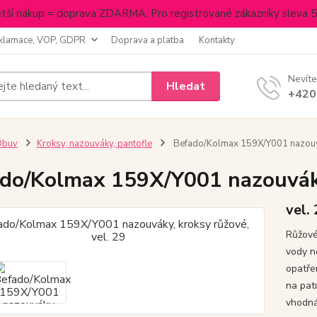
tší nákup = doprava ZDARMA. Pro registrované zákazníky sleva 
klamace, VOP, GDPR
Doprava a platba
Kontakty
Nevíte
Hledat
+420
Obuv
Kroksy, nazouváky, pantofle
Befado/Kolmax 159X/Y001 nazouvák
do/Kolmax 159X/Y001 nazouváky,
vel.
Růžové 
vody n
opatře
na pat
vhodná 