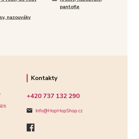
pantofle
sy, nazouváky
Kontakty
o
+420 737 132 290
ěti
Info@HopHopShop.cz