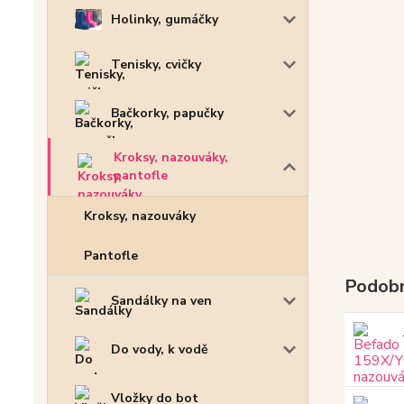
Holinky, gumáčky
Tenisky, cvičky
Bačkorky, papučky
Kroksy, nazouváky,
pantofle
Kroksy, nazouváky
Pantofle
Podobn
Sandálky na ven
Do vody, k vodě
Vložky do bot