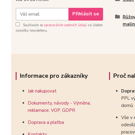
Přihlásit se
Růžov
mali
Souhlasím se
zpracováním osobních údajů
za účelem
rozesílky newsletteru.
Informace pro zákazníky
Proč na
Jak nakupovat
Dopr
PPL vý
Dokumenty, návody - Výměna,
domů
reklamace, VOP, GDPR
Vše v 
Doprava a platba
odesíl
pracov
Kontakty