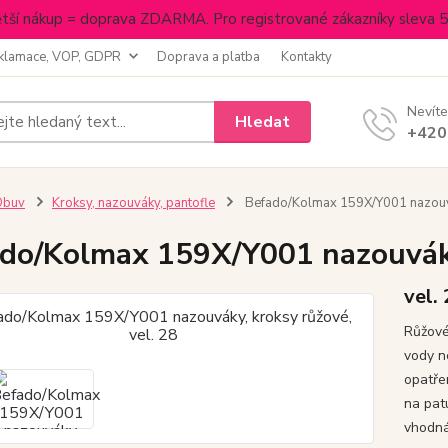
tší nákup = doprava ZDARMA. Pro registrované zákazníky sleva 
klamace, VOP, GDPR
Doprava a platba
Kontakty
Nevíte
Hledat
+420
Obuv
Kroksy, nazouváky, pantofle
Befado/Kolmax 159X/Y001 nazouvák
do/Kolmax 159X/Y001 nazouváky,
vel.
Růžové 
vody n
opatře
na pat
vhodná 