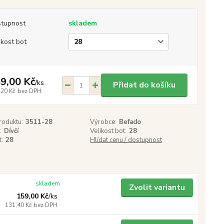
tupnost
skladem
ikost bot
9,00 Kč
/
ks
Přidat do košíku
,20 Kč
bez DPH
roduktu:
3511-28
Výrobce:
Befado
:
Dívčí
Velikost bot:
28
t:
28
Hlídat cenu / dostupnost
skladem
Zvolit variantu
159,00 Kč
/
ks
131,40 Kč
bez DPH