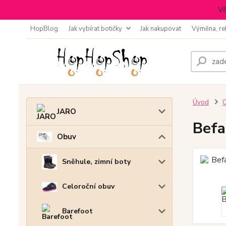
Vě
HopBlog
Jak vybírat botičky
Jak nakupovat
Výměna, re
Úvod
JARO
Befa
Obuv
Sněhule, zimní boty
Celoroční obuv
Barefoot