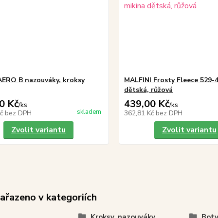
ERO B nazouváky, kroksy
MALFINI Frosty Fleece 529-
dětská, růžová
0 Kč
439,00 Kč
/
ks
/
ks
skladem
Kč
bez DPH
362,81 Kč
bez DPH
Zvolit variantu
Zvolit variantu
zařazeno v kategoriích
Kroksy, nazouváky,
Boty