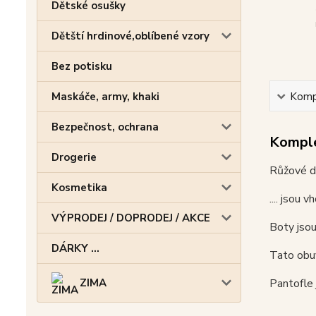
Dětské osušky
Dětští hrdinové,oblíbené vzory
Bez potisku
Maskáče, army, khaki
Kompl
Bezpečnost, ochrana
Komple
Drogerie
Růžové dí
Kosmetika
.... jsou
VÝPRODEJ / DOPRODEJ / AKCE
Boty jsou
DÁRKY ...
Tato obuv
ZIMA
Pantofle 