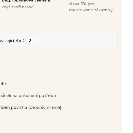
Bezproblémová výměna
sleva 5% pro
když zboží nesedí
registrované zákazníky
visející zboží
2
ofle.
pásek na patu není potřeba.
dém povrchu (chodník, silnice).