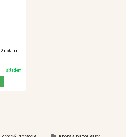
40 mikina
skladem
 k vodě, do vody
Kroksy, nazouváky,