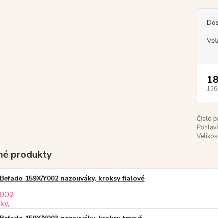
Dos
Vel
18
156
Číslo p
Pohlaví
Velikos
é produkty
Befado 159X/Y002 nazouváky, kroksy fialové