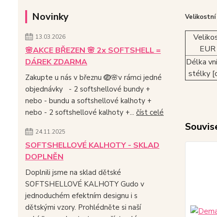
Novinky
Velikostní
Veliko
13.03.2026
EUR
🌸AKCE BŘEZEN 🌸 2x SOFTSHELL =
DÁREK ZDARMA
Délka vni
stélky [
Zakupte u nás v březnu 🪺🌸v rámci jedné
objednávky - 2 softshellové bundy +
nebo - bundu a softshellové kalhoty +
nebo - 2 softshellové kalhoty +...
číst celé
Souvise
24.11.2025
SOFTSHELLOVÉ KALHOTY - SKLAD
DOPLNĚN
Doplnili jsme na sklad dětské
SOFTSHELLOVÉ KALHOTY Gudo v
jednoduchém efektním designu i s
dětskými vzory. Prohlédněte si naší