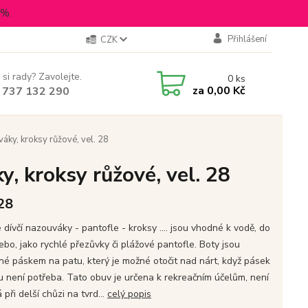
5%.
Přihlášení
CZK
 si rady? Zavolejte.
0
ks
za
0,00 Kč
 737 132 290
y, kroksy růžové, vel. 28
 kroksy růžové, vel. 28
 28
dívčí nazouváky - pantofle - kroksy .... jsou vhodné k vodě, do
ebo, jako rychlé přezůvky či plážové pantofle. Boty jsou
né páskem na patu, který je možné otočit nad nárt, když pásek
u není potřeba. Tato obuv je určena k rekreačním účelům, není
při delší chůzi na tvrd...
celý popis