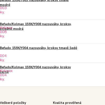
Befado 159X/Y003 nazouváky, kroksy tmavě
modré
Befado/Kolmax 159X/Y008 nazouváky, kroksy,
středně modrá
Befado 159X/Y004 nazouváky, kroksy tmavě šedé
Befado/Kolmax 159X/Y004 nazouváky, kroksy
černé
Veškeré položky
Kvalita prověřená