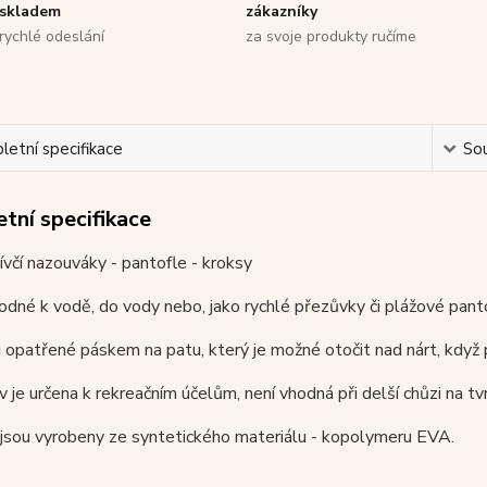
skladem
zákazníky
rychlé odeslání
za svoje produkty ručíme
etní specifikace
Sou
tní specifikace
včí nazouváky - pantofle - kroksy
 vhodné k vodě, do vody nebo, jako rychlé přezůvky či plážové pant
 opatřené páskem na patu, který je možné otočit nad nárt, když 
 je určena k rekreačním účelům, není vhodná při delší chůzi na tvr
jsou vyrobeny ze syntetického materiálu - kopolymeru EVA.