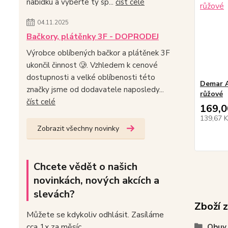
nabídku a vyberte ty sp...
číst celé
04.11.2025
Bačkory, plátěnky 3F - DOPRODEJ
Výrobce oblíbených bačkor a plátěnek 3F
ukončil činnost 🥲. Vzhledem k cenové
dostupnosti a velké oblíbenosti této
Demar A
značky jsme od dodavatele naposledy...
růžové
číst celé
169,0
139,67 
Zobrazit všechny novinky
Chcete vědět o našich
novinkách, nových akcích a
slevách?
Zboží 
Můžete se kdykoliv odhlásit. Zasíláme
cca 1x za měsíc.
Obuv