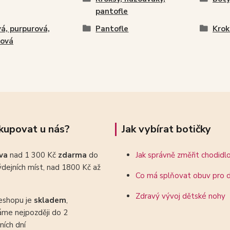
pantofle
á, purpurová,
Pantofle
Krok
nová
kupovat u nás?
Jak vybírat botičky
ava
nad 1 300 Kč
zdarma
do
Jak správně změřit chodidl
dejních míst, nad 1800 Kč až
Co má splňovat obuv pro d
Zdravý vývoj dětské nohy
eshopu je
skladem
,
áme nejpozději do 2
ních dní