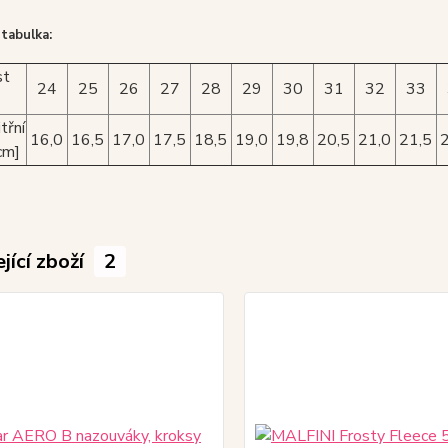
 tabulka:
st
24
25
26
27
28
29
30
31
32
33
třní
16,0
16,5
17,0
17,5
18,5
19,0
19,8
20,5
21,0
21,5
cm]
jící zboží
2