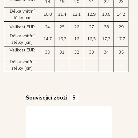
18
19
20
21
22
23
Délka vnitřní
10,8
11,4
12,1
12,9
13,5
14,2
stélky [cm]
Velikost EUR
24
25
26
27
28
29
Délka vnitřní
14,7
15,2
16
16,5
17,2
17,7
stélky [cm]
Velikost EUR
30
31
32
33
34
35
Délka vnitřní
--
--
--
--
--
--
stélky [cm]
Související zboží
5