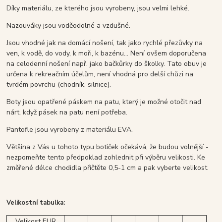
Díky materiálu, ze kterého jsou vyrobeny, jsou velmi lehké.
Nazouváky jsou voděodolné a vzdušné.
Jsou vhodné jak na domácí nošení, tak jako rychlé přezůvky na
ven, k vodě, do vody, k moři, k bazénu... Není ovšem doporučena
na celodenní nošení např. jako bačkůrky do školky. Tato obuv je
určena k rekreačním účelům, není vhodná pro delší chůzi na
tvrdém povrchu (chodník, silnice).
Boty jsou opatřené páskem na patu, který je možné otočit nad
nárt, když pásek na patu není potřeba.
Pantofle jsou vyrobeny z materiálu EVA.
Většina z Vás u tohoto typu botiček očekává, že budou volnější -
nezpomeňte tento předpoklad zohlednit při výběru velikosti. Ke
změřené délce chodidla přičtěte 0,5-1 cm a pak vyberte velikost.
Velikostní tabulka:
Velikost EUR