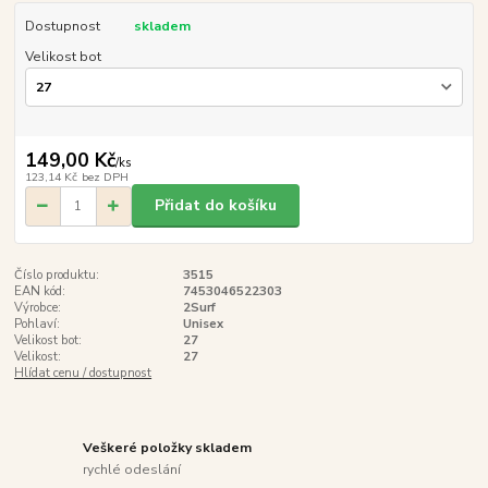
Dostupnost
skladem
Velikost bot
149,00 Kč
/
ks
123,14 Kč
bez DPH
Přidat do košíku
Číslo produktu:
3515
EAN kód:
7453046522303
Výrobce:
2Surf
Pohlaví:
Unisex
Velikost bot:
27
Velikost:
27
Hlídat cenu / dostupnost
Veškeré položky skladem
rychlé odeslání