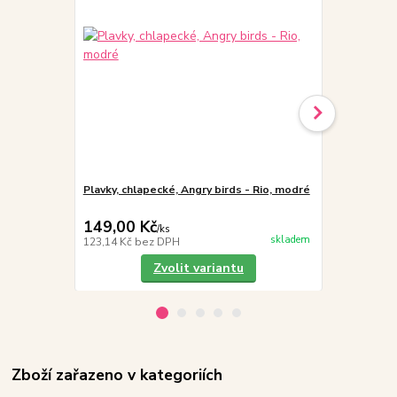
Plavky, chlapecké, Angry birds - Rio, modré
Plavky, chla
nohavičkové
149,00 Kč
169,00 K
/
ks
skladem
123,14 Kč
bez DPH
139,67 Kč
be
Zvolit variantu
Zboží zařazeno v kategoriích