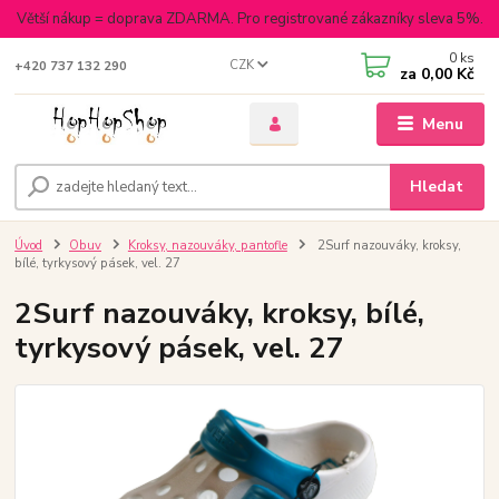
Větší nákup = doprava ZDARMA. Pro registrované zákazníky sleva 5%.
0
ks
CZK
+420 737 132 290
za
0,00 Kč
Menu
Hledat
Úvod
Obuv
Kroksy, nazouváky, pantofle
2Surf nazouváky, kroksy,
bílé, tyrkysový pásek, vel. 27
2Surf nazouváky, kroksy, bílé,
tyrkysový pásek, vel. 27