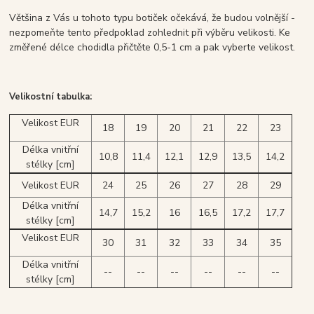
Většina z Vás u tohoto typu botiček očekává, že budou volnější -
nezpomeňte tento předpoklad zohlednit při výběru velikosti. Ke
změřené délce chodidla přičtěte 0,5-1 cm a pak vyberte velikost.
Velikostní tabulka:
Velikost EUR
18
19
20
21
22
23
Délka vnitřní
10,8
11,4
12,1
12,9
13,5
14,2
stélky [cm]
Velikost EUR
24
25
26
27
28
29
Délka vnitřní
14,7
15,2
16
16,5
17,2
17,7
stélky [cm]
Velikost EUR
30
31
32
33
34
35
Délka vnitřní
--
--
--
--
--
--
stélky [cm]