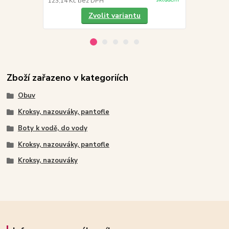
123,14 Kč
bez DPH
139,67 Kč
be
Zvolit variantu
Zboží zařazeno v kategoriích
Obuv
Kroksy, nazouváky, pantofle
Boty k vodě, do vody
Kroksy, nazouváky, pantofle
Kroksy, nazouváky