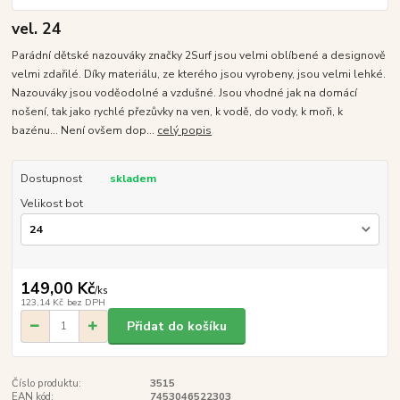
vel. 24
Parádní dětské nazouváky značky 2Surf jsou velmi oblíbené a designově
velmi zdařilé. Díky materiálu, ze kterého jsou vyrobeny, jsou velmi lehké.
Nazouváky jsou voděodolné a vzdušné. Jsou vhodné jak na domácí
nošení, tak jako rychlé přezůvky na ven, k vodě, do vody, k moři, k
bazénu... Není ovšem dop...
celý popis
Dostupnost
skladem
Velikost bot
149,00 Kč
/
ks
123,14 Kč
bez DPH
Přidat do košíku
Číslo produktu:
3515
EAN kód:
7453046522303