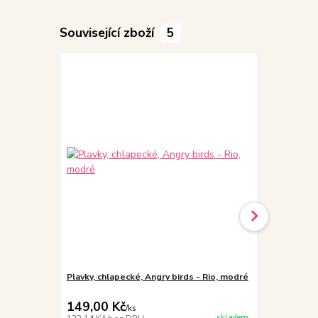
Související zboží
5
Plavky, chlapecké, Angry birds - Rio, modré
Plavky, chla
nohavičkové
149,00 Kč
169,00 K
/
ks
skladem