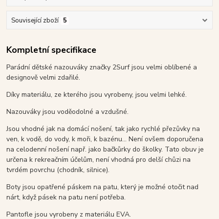
Související zboží
5
Kompletní specifikace
Parádní dětské nazouváky značky 2Surf jsou velmi oblíbené a
designově velmi zdařilé.
Díky materiálu, ze kterého jsou vyrobeny, jsou velmi lehké.
Nazouváky jsou voděodolné a vzdušné.
Jsou vhodné jak na domácí nošení, tak jako rychlé přezůvky na
ven, k vodě, do vody, k moři, k bazénu... Není ovšem doporučena
na celodenní nošení např. jako bačkůrky do školky. Tato obuv je
určena k rekreačním účelům, není vhodná pro delší chůzi na
tvrdém povrchu (chodník, silnice).
Boty jsou opatřené páskem na patu, který je možné otočit nad
nárt, když pásek na patu není potřeba.
Pantofle jsou vyrobeny z materiálu EVA.