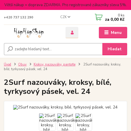
Větší nákup = doprava ZDARMA. Pro registrované zákazníky sleva 5%.
0
ks
CZK
+420 737 132 290
za
0,00 Kč
Menu
Hledat
Úvod
Obuv
Kroksy, nazouváky, pantofle
2Surf nazouváky, kroksy,
bílé, tyrkysový pásek, vel. 24
2Surf nazouváky, kroksy, bílé,
tyrkysový pásek, vel. 24