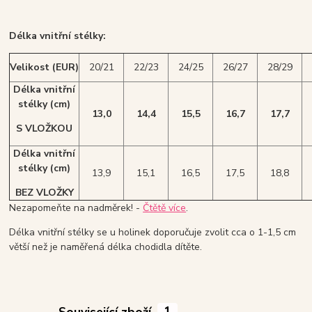
Délka vnitřní stélky:
Velikost (EUR)
20/21
22/23
24/25
26/27
28/29
Délka vnitřní
stélky (cm)
13,0
14,4
15,5
16,7
17,7
S VLOŽKOU
Délka vnitřní
stélky (cm)
13,9
15,1
16,5
17,5
18,8
BEZ VLOŽKY
Nezapomeňte na nadměrek! -
Čtětě více
.
Délka vnitřní stélky se u holinek doporučuje zvolit cca o 1-1,5 cm
větší než je naměřená délka chodidla dítěte.
Související zboží
1