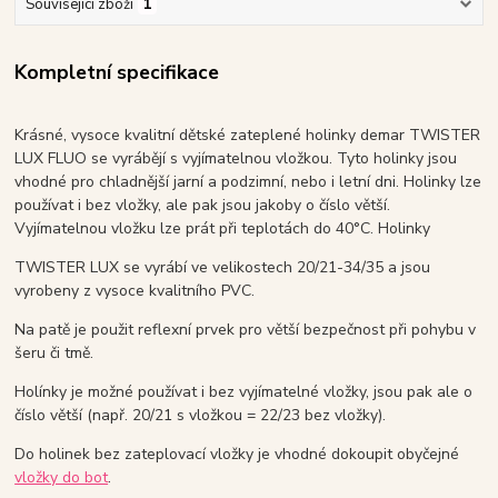
Související zboží
1
Kompletní specifikace
Krásné, vysoce kvalitní dětské zateplené holinky demar TWISTER
LUX FLUO se vyrábějí s vyjímatelnou vložkou. Tyto holinky jsou
vhodné pro chladnější jarní a podzimní, nebo i letní dni. Holinky lze
používat i bez vložky, ale pak jsou jakoby o číslo větší.
Vyjímatelnou vložku lze prát při teplotách do 40°C. Holinky
TWISTER LUX se vyrábí ve velikostech 20/21-34/35 a jsou
vyrobeny z vysoce kvalitního PVC.
Na patě je použit reflexní prvek pro větší bezpečnost při pohybu v
šeru či tmě.
Holínky je možné používat i bez vyjímatelné vložky, jsou pak ale o
číslo větší (např. 20/21 s vložkou = 22/23 bez vložky).
Do holinek bez zateplovací vložky je vhodné dokoupit obyčejné
vložky do bot
.