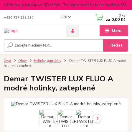
Větší nákup = doprava ZDARMA. Pro registrované zákazníky sleva 5%.
0
ks
CZK
+420 737 132 290
za
0,00 Kč
Menu
Hledat
Úvod
Obuv
Holinky, gumáčky
Demar TWISTER LUX FLUO A modré
holinky, zateplené
Demar TWISTER LUX FLUO A
modré holinky, zateplené