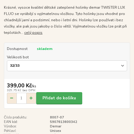
Krásné, vysoce kvalitní dětské zateplené holinky demar TWISTER LUX
FLUO se vyrábějí s vyjímatelnou vložkou. Tyto holinky jsou vhodné pro
chladnější jarní a podzimní, nebo i letní dni. Holinky lze používat i bez
vložky, ale pak jsou jakoby o číslo větší. Vyjímatelnou vložku lze prát při
teplotách...
celý popis
Dostupnost
skladem
Velikosti bot
399,00 Kč
/
ks
329,75 Kč
bez DPH
Přidat do košíku
Číslo produktu:
8007-07
EAN kód:
5907613600342
Výrobce:
Demar
Pohlaví:
Unisex