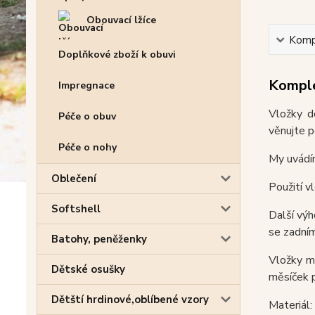
Obouvací lžíce
Kompl
Doplňkové zboží k obuvi
Komple
Impregnace
Vložky d
Péče o obuv
věnujte p
Péče o nohy
My uvádím
Oblečení
Použití v
Softshell
Další výh
se zadním
Batohy, peněženky
Vložky ma
Dětské osušky
měsíček p
Dětští hrdinové,oblíbené vzory
Materiál: