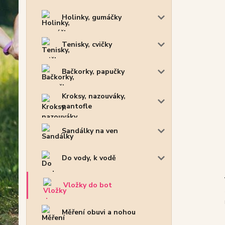
Holinky, gumáčky
Tenisky, cvičky
Bačkorky, papučky
Kroksy, nazouváky,
pantofle
Sandálky na ven
Do vody, k vodě
Vložky do bot
Měření obuvi a nohou