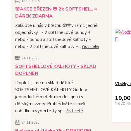
13.03.2026
🌸AKCE BŘEZEN 🌸 2x SOFTSHELL =
DÁREK ZDARMA
Zakupte u nás v březnu 🪺🌸v rámci jedné
objednávky - 2 softshellové bundy +
nebo - bundu a softshellové kalhoty +
nebo - 2 softshellové kalhoty +...
číst celé
24.11.2025
SOFTSHELLOVÉ KALHOTY - SKLAD
DOPLNĚN
Doplnili jsme na sklad dětské
Vložky 
SOFTSHELLOVÉ KALHOTY Gudo v
jednoduchém efektním designu i s
19,00
15,70 K
dětskými vzory. Prohlédněte si naší
nabídku a vyberte ty sp...
číst celé
04.11.2025
Bačkory, plátěnky 3F - DOPRODEJ