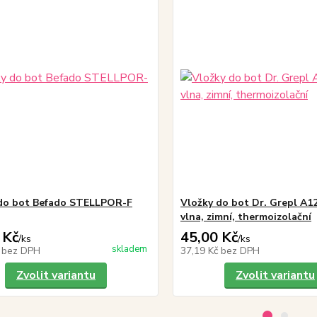
do bot Befado STELLPOR-F
Vložky do bot Dr. Grepl A12
vlna, zimní, thermoizolační
 Kč
45,00 Kč
/
ks
/
ks
skladem
č
bez DPH
37,19 Kč
bez DPH
Zvolit variantu
Zvolit variantu