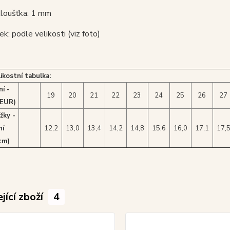
tloušťka: 1 mm
ek: podle velikosti (viz foto)
likostní tabulka:
í -
19
20
21
22
23
24
25
26
27
(EUR)
žky -
ní
12,2
13,0
13,4
14,2
14,8
15,6
16,0
17,1
17,
cm)
jící zboží
4