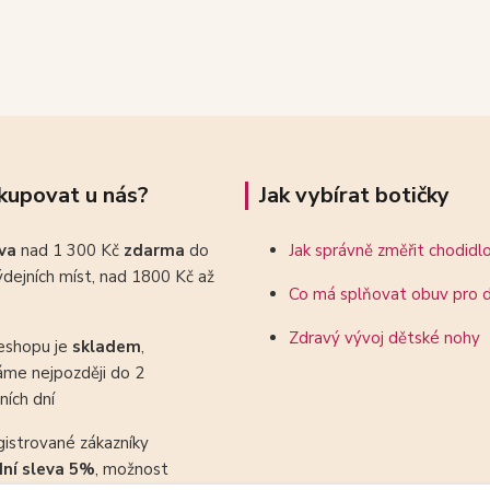
kupovat u nás?
Jak vybírat botičky
ava
nad 1 300 Kč
zdarma
do
Jak správně změřit chodidl
dejních míst, nad 1800 Kč až
Co má splňovat obuv pro d
Zdravý vývoj dětské nohy
eshopu je
skladem
,
áme nejpozději do 2
ních dní
gistrované zákazníky
dní sleva 5%
, možnost