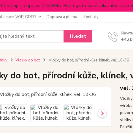
tší nákup = doprava ZDARMA. Pro registrované zákazníky sleva 
klamace, VOP, GDPR
Doprava a platba
Kontakty
Nevíte
Hledat
+420
Obuv
Vložky do bot
Vložky do bot, přírodní kůže, klínek, vel. 18-36
ky do bot, přírodní kůže, klínek, 
vel.
Vložky
výrobce
pozorno
stélky
Použití