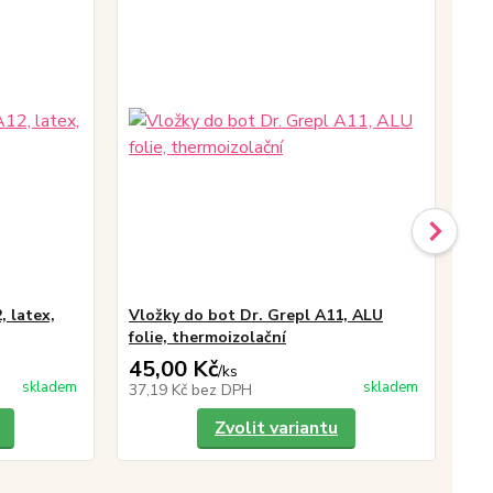
, latex,
Vložky do bot Dr. Grepl A11, ALU
Vlo
folie, thermoizolační
klí
45,00 Kč
23
/
ks
skladem
skladem
37,19 Kč
bez DPH
19
Zvolit variantu