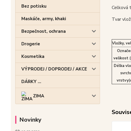
Bez potisku
Celková 
Maskáče, army, khaki
Tvar vlož
Bezpečnost, ochrana
Vložky, ve
Drogerie
Označen
Kosmetika
velikost 
Délka vlo
VÝPRODEJ / DOPRODEJ / AKCE
svrch
vrstvy(
DÁRKY ...
ZIMA
Souvise
Novinky