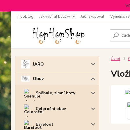
Vě
HopBlog
Jak vybírat botičky
Jak nakupovat
Výměna, re
Úvod
JARO
Vlož
Obuv
Sněhule, zimní boty
Celoroční obuv
Barefoot