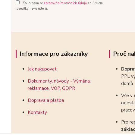
Souhlasím se
zpracováním osobních údajů
za účelem
rozesílky newsletteru.
Informace pro zákazníky
Proč na
Jak nakupovat
Dopr
PPL vý
Dokumenty, návody - Výměna,
domů
reklamace, VOP, GDPR
Vše v 
Doprava a platba
odesíl
pracov
Kontakty
Pro re
zákla