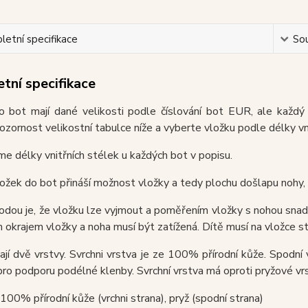
etní specifikace
Sou
tní specifikace
o bot mají dané velikosti podle číslování bot EUR, ale každý 
ozornost velikostní tabulce níže a vyberte vložku podle délky vni
e délky vnitřních stélek u každých bot v popisu.
ložek do bot přináší možnost vložky a tedy plochu došlapu nohy, 
odou je, že vložku lze vyjmout a poměřením vložky s nohou snadno
 okrajem vložky a noha musí být zatížená. Dítě musí na vložce st
jí dvě vrstvy. Svrchni vrstva je ze 100% přírodní kůže. Spodní
ro podporu podélné klenby. Svrchní vrstva má oproti pryžové v
 100% přírodní kůže (vrchni strana), pryž (spodní strana)