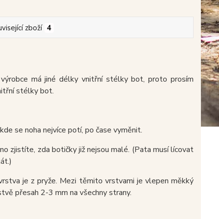
visející zboží
4
výrobce má jiné délky vnitřní stélky bot, proto prosím
třní stélky bot.
kde se noha nejvíce potí, po čase vyměnit.
 zjistíte, zda botičky již nejsou malé. (Pata musí lícovat
át.)
 vrstva je z pryže. Mezi těmito vrstvami je vlepen měkký
rstvě přesah 2-3 mm na všechny strany.