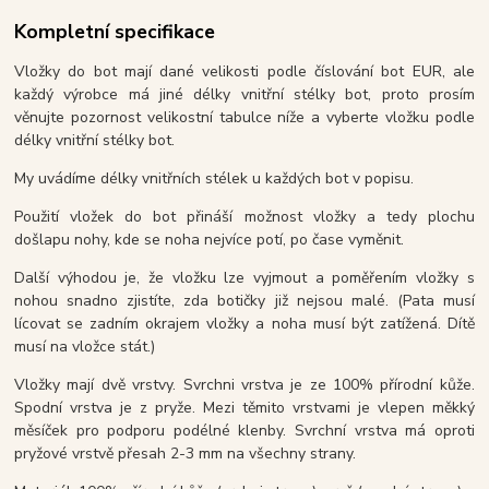
Kompletní specifikace
Vložky do bot mají dané velikosti podle číslování bot EUR, ale
každý výrobce má jiné délky vnitřní stélky bot, proto prosím
věnujte pozornost velikostní tabulce níže a vyberte vložku podle
délky vnitřní stélky bot.
My uvádíme délky vnitřních stélek u každých bot v popisu.
Použití vložek do bot přináší možnost vložky a tedy plochu
došlapu nohy, kde se noha nejvíce potí, po čase vyměnit.
Další výhodou je, že vložku lze vyjmout a poměřením vložky s
nohou snadno zjistíte, zda botičky již nejsou malé. (Pata musí
lícovat se zadním okrajem vložky a noha musí být zatížená. Dítě
musí na vložce stát.)
Vložky mají dvě vrstvy. Svrchni vrstva je ze 100% přírodní kůže.
Spodní vrstva je z pryže. Mezi těmito vrstvami je vlepen měkký
měsíček pro podporu podélné klenby. Svrchní vrstva má oproti
pryžové vrstvě přesah 2-3 mm na všechny strany.