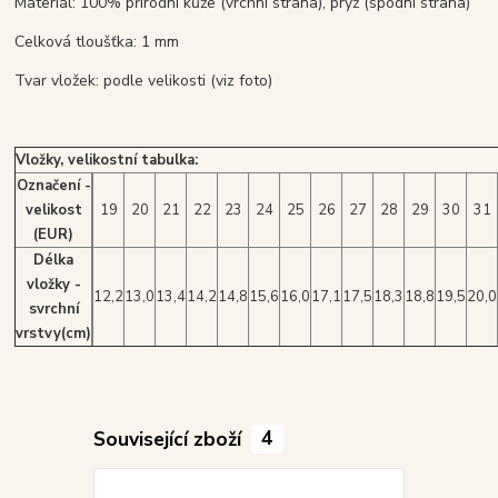
Materiál: 100% přírodní kůže (vrchni strana), pryž (spodní strana)
Celková tloušťka: 1 mm
Tvar vložek: podle velikosti (viz foto)
Vložky, velikostní tabulka:
Označení -
velikost
19
20
21
22
23
24
25
26
27
28
29
30
31
(EUR)
Délka
vložky -
12,2
13,0
13,4
14,2
14,8
15,6
16,0
17,1
17,5
18,3
18,8
19,5
20,0
svrchní
vrstvy(cm)
Související zboží
4