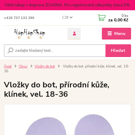
Větší nákup = doprava ZDARMA. Pro registrované zákazníky sleva 5%.
0
ks
CZK
+420 737 132 290
za
0,00 Kč
Menu
Hledat
Úvod
Obuv
Vložky do bot
Vložky do bot, přírodní kůže, klínek, vel. 18-
36
Vložky do bot, přírodní kůže,
klínek, vel. 18-36