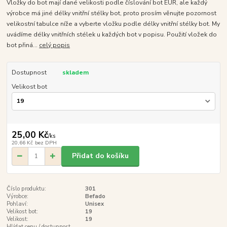
Vložky do bot mají dané velikosti podle číslování bot EUR, ale každý
výrobce má jiné délky vnitřní stélky bot, proto prosím věnujte pozornost
velikostní tabulce níže a vyberte vložku podle délky vnitřní stélky bot. My
uvádíme délky vnitřních stélek u každých bot v popisu. Použití vložek do
bot přiná...
celý popis
Dostupnost
skladem
Velikost bot
25,00 Kč
/
ks
20,66 Kč
bez DPH
Přidat do košíku
Číslo produktu:
301
Výrobce:
Befado
Pohlaví:
Unisex
Velikost bot:
19
Velikost:
19
Hlídat cenu / dostupnost