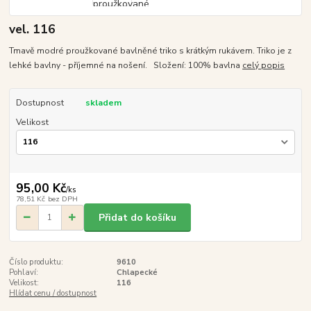
vel. 116
Tmavě modré proužkované bavlněné triko s krátkým rukávem. Triko je z
lehké bavlny - příjemné na nošení. Složení: 100% bavlna
celý popis
Dostupnost
skladem
Velikost
95,00 Kč
/
ks
78,51 Kč
bez DPH
Přidat do košíku
Číslo produktu:
9610
Pohlaví:
Chlapecké
Velikost:
116
Hlídat cenu / dostupnost