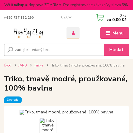
Větší nákup = doprava ZDARMA. Pro registrované zákazníky sleva 5%.
0
ks
CZK
+420 737 132 290
za
0,00 Kč
Menu
Hledat
Úvod
JARO
Trička
Triko, tmavě modré, proužkované, 100% bavlna
Triko, tmavě modré, proužkované,
100% bavlna
Doprodej