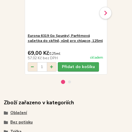
Eurona 6319 Go Spunky!, Parfémová
Eurona 6074
sašetka do skříně, vůně pro chlapce, 125ml
Ochranný re
modrý 1,3 x 
69,00 Kč
199,00 K
/
125ml
skladem
57,02 Kč
bez DPH
164,46 Kč
be
Přidat do košíku
Zboží zařazeno v kategoriích
Oblečení
Bez potisku
Trička