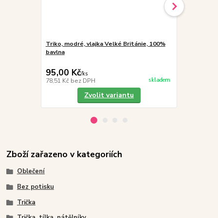
Triko, modré, vlajka Velké Británie, 100%
Triko, tmav
bavlna
bavlna, kr. r
95,00 Kč
99,00 Kč
/
ks
skladem
78,51 Kč
bez DPH
81,82 Kč
bez
Zvolit variantu
Zboží zařazeno v kategoriích
Oblečení
Bez potisku
Trička
Trička, tílka, nátělníky