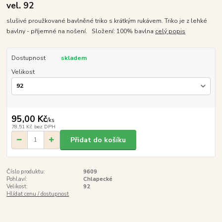
vel. 92
slušivé proužkované bavlněné triko s krátkým rukávem. Triko je z lehké
bavlny - příjemné na nošení. Složení: 100% bavlna
celý popis
Dostupnost
skladem
Velikost
95,00 Kč
/
ks
78,51 Kč
bez DPH
Přidat do košíku
Číslo produktu:
9609
Pohlaví:
Chlapecké
Velikost:
92
Hlídat cenu / dostupnost