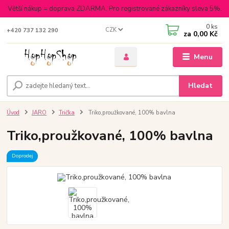
Větší nákup = doprava ZDARMA. Pro registrované zákazníky sleva 5%.
0
ks
CZK
+420 737 132 290
za
0,00 Kč
Menu
Hledat
Úvod
JARO
Trička
Triko,proužkované, 100% bavlna
Triko,proužkované, 100% bavlna
Doprodej