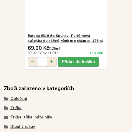
Eurona 6319 Go Spunky!, Parfémová
sašetka do skříně, vůně pro chlapce, 125ml
69,00 Kč
/
125ml
skladem
57,02 Kč
bez DPH
Přidat do košíku
Zboží zařazeno v kategoriích
Oblečení
Trička
Trička, tílka, nátělníky
Dlouhý rukáv