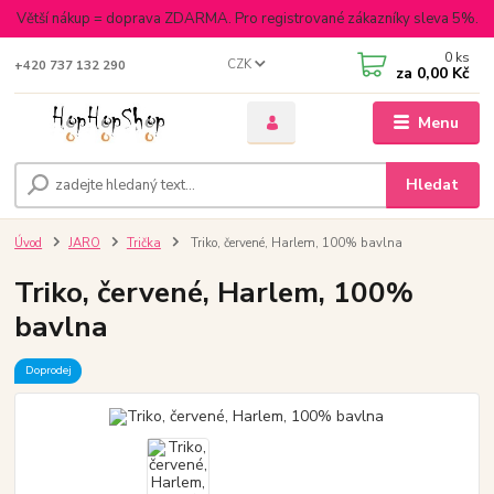
Větší nákup = doprava ZDARMA. Pro registrované zákazníky sleva 5%.
0
ks
CZK
+420 737 132 290
za
0,00 Kč
Menu
Hledat
Úvod
JARO
Trička
Triko, červené, Harlem, 100% bavlna
Triko, červené, Harlem, 100%
bavlna
Doprodej