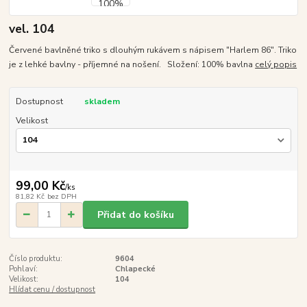
vel. 104
Červené bavlněné triko s dlouhým rukávem s nápisem "Harlem 86". Triko
je z lehké bavlny - příjemné na nošení. Složení: 100% bavlna
celý popis
Dostupnost
skladem
Velikost
99,00 Kč
/
ks
81,82 Kč
bez DPH
Přidat do košíku
Číslo produktu:
9604
Pohlaví:
Chlapecké
Velikost:
104
Hlídat cenu / dostupnost