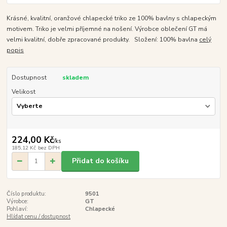
Krásné, kvalitní, oranžové chlapecké triko ze 100% bavlny s chlapeckým
motivem. Triko je velmi příjemné na nošení. Výrobce oblečení GT má
velmi kvalitní, dobře zpracované produkty. Složení: 100% bavlna
celý
popis
Dostupnost
skladem
Velikost
224,00 Kč
/
ks
185,12 Kč
bez DPH
Přidat do košíku
Číslo produktu:
9501
Výrobce:
GT
Pohlaví:
Chlapecké
Hlídat cenu / dostupnost