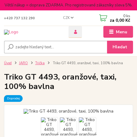
Větší nákup = doprava ZDARMA. Pro registrované zákazníky sleva 5%.
0
ks
CZK
+420 737 132 290
za
0,00 Kč
Menu
Hledat
Úvod
JARO
Trička
Triko GT 4493, oranžové, taxi, 100% bavlna
Triko GT 4493, oranžové, taxi,
100% bavlna
Doprodej