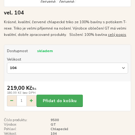
vel. 104
Krásné, kvalitní, červené chlapecké triko ze 100% bavlny s potiskem T-
rexe. Triko je velmi příjemné na nošení. Výrobce oblečení GT má velmi
kvalitní, dobře zpracované produkty. Složení: 100% bavlna
celý popis
Dostupnost
skladem
Velikost
219,00 Kč
/
ks
180,99 Kč
bez DPH
Přidat do košíku
Číslo produktu:
9500
Výrobce:
GT
Pohlaví:
Chlapecké
Velikost:
104