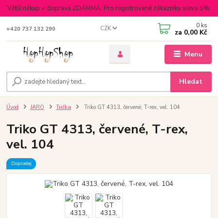
Větší nákup = doprava ZDARMA. Pro registrované zákazníky sleva 5%.
0
ks
CZK
+420 737 132 290
za
0,00 Kč
Menu
Hledat
Úvod
JARO
Trička
Triko GT 4313, červené, T-rex, vel. 104
Triko GT 4313, červené, T-rex,
vel. 104
Doprodej