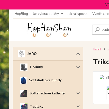
Vě
HopBlog
Jak vybírat botičky
Jak nakupovat
Výměna, re
Úvod
JARO
Trik
Holínky
Softshellové bundy
Softshellové kalhoty
Tepláky