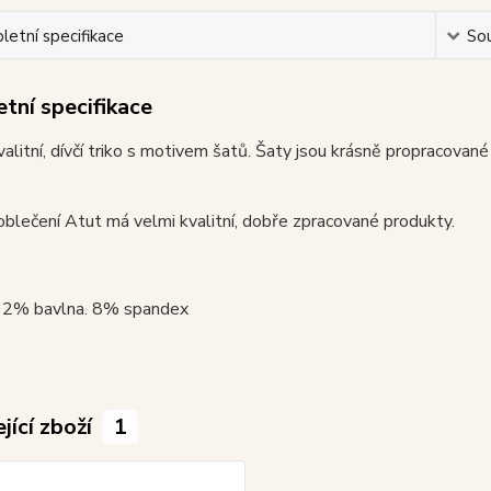
etní specifikace
Sou
tní specifikace
valitní, dívčí triko s motivem šatů. Šaty jsou krásně propracované
blečení Atut má velmi kvalitní, dobře zpracované produkty.
 92% bavlna. 8% spandex
jící zboží
1