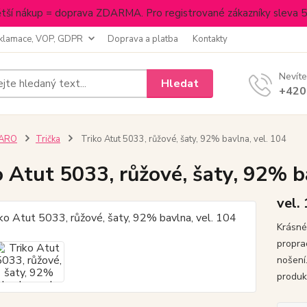
tší nákup = doprava ZDARMA. Pro registrované zákazníky sleva 
klamace, VOP, GDPR
Doprava a platba
Kontakty
Nevíte
Hledat
+420
JARO
Trička
Triko Atut 5033, růžové, šaty, 92% bavlna, vel. 104
o Atut 5033, růžové, šaty, 92% b
vel.
Krásné,
propra
nošení
produk