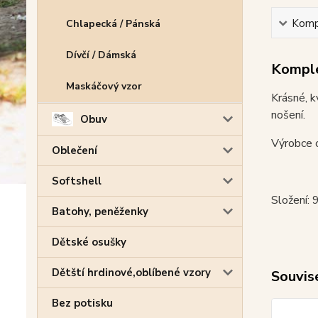
Kompl
Chlapecká / Pánská
Dívčí / Dámská
Komple
Maskáčový vzor
Krásné, k
nošení.
Obuv
Výrobce o
Oblečení
Softshell
Složení:
Batohy, peněženky
Dětské osušky
Dětští hrdinové,oblíbené vzory
Souvise
Bez potisku