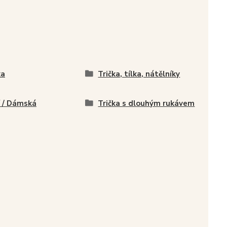
ka
Trička, tílka, nátělníky
í / Dámská
Trička s dlouhým rukávem