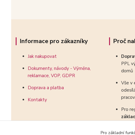
Informace pro zákazníky
Proč na
Jak nakupovat
Dopr
PPL vý
Dokumenty, návody - Výměna,
domů
reklamace, VOP, GDPR
Vše v 
Doprava a platba
odesíl
pracov
Kontakty
Pro re
zákla
kombin
Pro základní funk