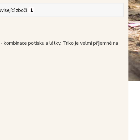
visející zboží
1
 - kombinace potisku a látky. Triko je velmi příjemné na