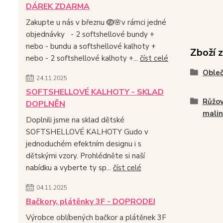
DÁREK ZDARMA
Zakupte u nás v březnu 🪺🌸v rámci jedné
objednávky - 2 softshellové bundy +
nebo - bundu a softshellové kalhoty +
Zboží 
nebo - 2 softshellové kalhoty +...
číst celé
Obleč
24.11.2025
SOFTSHELLOVÉ KALHOTY - SKLAD
Růžov
DOPLNĚN
mali
Doplnili jsme na sklad dětské
SOFTSHELLOVÉ KALHOTY Gudo v
jednoduchém efektním designu i s
dětskými vzory. Prohlédněte si naší
nabídku a vyberte ty sp...
číst celé
04.11.2025
Bačkory, plátěnky 3F - DOPRODEJ
Výrobce oblíbených bačkor a plátěnek 3F