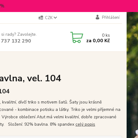
5%.
Přihlášení
CZK
 si rady? Zavolejte.
0
ks
za
0,00 Kč
 737 132 290
avlna, vel. 104
 104
 kvalitní, dívčí triko s motivem šatů. Šaty jsou krásně
cované - kombinace potisku a látky. Triko je velmi příjemné na
. Výrobce oblečení Atut má velmi kvalitní, dobře zpracované
ty. Složení: 92% bavlna. 8% spandex
celý popis