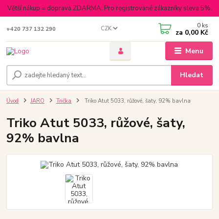
Větší nákup = doprava ZDARMA. Pro registrované zákazníky sleva 5%.
0
ks
CZK
+420 737 132 290
za
0,00 Kč
Menu
Hledat
Úvod
JARO
Trička
Triko Atut 5033, růžové, šaty, 92% bavlna
Triko Atut 5033, růžové, šaty,
92% bavlna