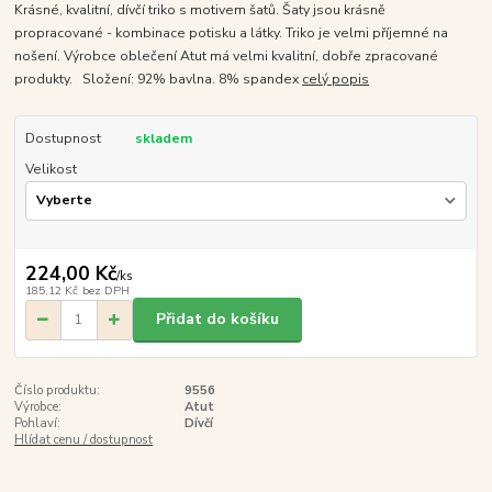
Krásné, kvalitní, dívčí triko s motivem šatů. Šaty jsou krásně
propracované - kombinace potisku a látky. Triko je velmi příjemné na
nošení. Výrobce oblečení Atut má velmi kvalitní, dobře zpracované
produkty. Složení: 92% bavlna. 8% spandex
celý popis
Dostupnost
skladem
Velikost
224,00 Kč
/
ks
185,12 Kč
bez DPH
Přidat do košíku
Číslo produktu:
9556
Výrobce:
Atut
Pohlaví:
Dívčí
Hlídat cenu / dostupnost