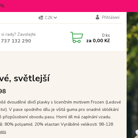
5%.
Přihlášení
CZK
 si rady? Zavolejte.
0
ks
za
0,00 Kč
 737 132 290
vé, světlejší
 98
ilé dvoudílné dívčí plavky s licenčním motivem Frozen (Ledové
ství). V pase spodního dílu je všitá guma pro snadné oblékání
é přizpůsobení obvodu pasu. Horní díl má zapínání vzadu.
ál: 80% polyamid, 20% elastan Vyráběné velikosti: 98-128
opis