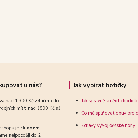
kupovat u nás?
Jak vybírat botičky
ava
nad 1 300 Kč
zdarma
do
Jak správně změřit chodidl
dejních míst, nad 1800 Kč až
Co má splňovat obuv pro d
Zdravý vývoj dětské nohy
eshopu je
skladem
,
áme nejpozději do 2