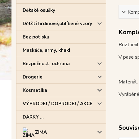
Dětské osušky
Kompl
Dětští hrdinové,oblíbené vzory
Komple
Bez potisku
Roztomilé
Maskáče, army, khaki
V pase sp
Bezpečnost, ochrana
Drogerie
Materiál
Kosmetika
Vyráběné
VÝPRODEJ / DOPRODEJ / AKCE
DÁRKY ...
Souvise
ZIMA