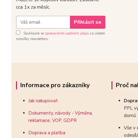
cca 1x za měsíc.
Přihlásit se
Souhlasím se
zpracováním osobních údajů
za účelem
rozesílky newsletteru.
Informace pro zákazníky
Proč na
Jak nakupovat
Dopr
PPL vý
Dokumenty, návody - Výměna,
domů
reklamace, VOP, GDPR
Vše v 
Doprava a platba
odesíl