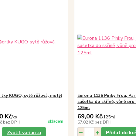
ortky KUGO, sytě růžová, motýl
Eurona 1136 Pinky Frou, Pa
sašetka do skříně, vůně pro 
125ml
0 Kč
69,00 Kč
/
ks
/
125ml
skladem
Kč
bez DPH
57,02 Kč
bez DPH
Zvolit variantu
Přidat do ko