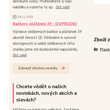
dětskými vzory. Prohlédněte si naší
nabídku a vyberte ty sp...
číst celé
04.11.2025
Bačkory, plátěnky 3F - DOPRODEJ
Výrobce oblíbených bačkor a plátěnek 3F
ukončil činnost 🥲. Vzhledem k cenové
Zboží 
dostupnosti a velké oblíbenosti této
značky jsme od dodavatele naposledy...
Plavk
číst celé
Zobrazit všechny novinky
Chcete vědět o našich
novinkách, nových akcích a
slevách?
Můžete se kdykoliv odhlásit. Zasíláme