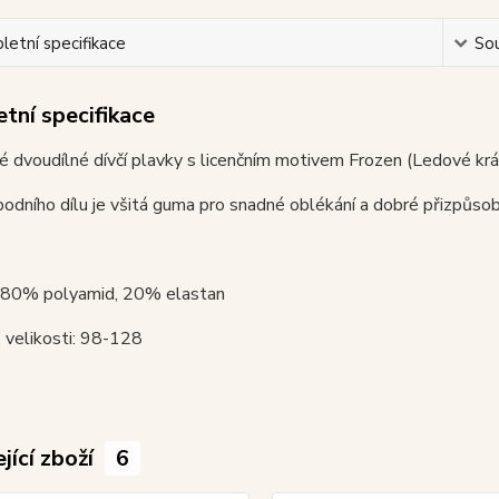
etní specifikace
Sou
tní specifikace
 dvoudílné dívčí plavky s licenčním motivem Frozen (Ledové král
odního dílu je všitá guma pro snadné oblékání a dobré přizpůsob
: 80% polyamid, 20% elastan
 velikosti: 98-128
jící zboží
6