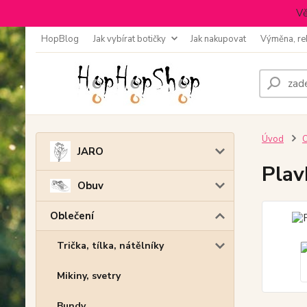
Vě
HopBlog
Jak vybírat botičky
Jak nakupovat
Výměna, re
Úvod
O
JARO
Plav
Obuv
Oblečení
Trička, tílka, nátělníky
Mikiny, svetry
Bundy