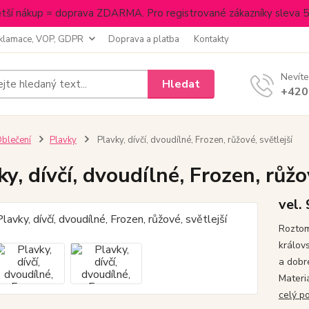
tší nákup = doprava ZDARMA. Pro registrované zákazníky sleva 
klamace, VOP, GDPR
Doprava a platba
Kontakty
Nevíte
Hledat
+420
blečení
Plavky
Plavky, dívčí, dvoudílné, Frozen, růžové, světlejší
ky, dívčí, dvoudílné, Frozen, růžo
vel.
Roztom
králov
a dobr
Materi
celý p