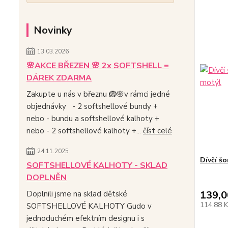
Novinky
13.03.2026
🌸AKCE BŘEZEN 🌸 2x SOFTSHELL =
DÁREK ZDARMA
Zakupte u nás v březnu 🪺🌸v rámci jedné
objednávky - 2 softshellové bundy +
nebo - bundu a softshellové kalhoty +
nebo - 2 softshellové kalhoty +...
číst celé
24.11.2025
Dívčí š
SOFTSHELLOVÉ KALHOTY - SKLAD
DOPLNĚN
139,0
Doplnili jsme na sklad dětské
114,88 
SOFTSHELLOVÉ KALHOTY Gudo v
jednoduchém efektním designu i s