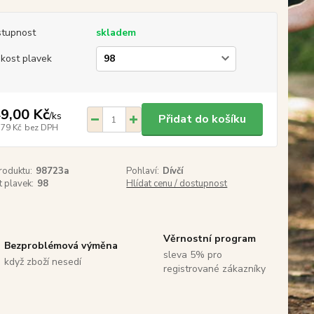
tupnost
skladem
ikost plavek
9,00 Kč
/
ks
Přidat do košíku
,79 Kč
bez DPH
roduktu:
98723a
Pohlaví:
Dívčí
t plavek:
98
Hlídat cenu / dostupnost
Věrnostní program
Bezproblémová výměna
sleva 5% pro
když zboží nesedí
registrované zákazníky