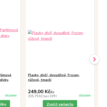
rfémová
Plavky, dívčí, dvoudílné, Frozen,
Tr
dívky,
růžové, tmavší
rů
249,00 Kč
19
/
ks
skladem
skladem
205,79 Kč
bez DPH
16
šíku
Zvolit variantu