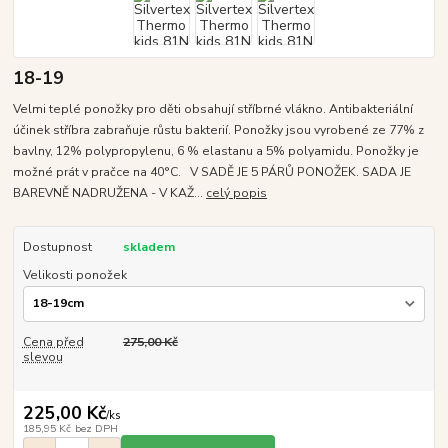
18-19
Velmi teplé ponožky pro děti obsahují stříbrné vlákno. Antibakteriální
účinek stříbra zabraňuje růstu bakterií. Ponožky jsou vyrobené ze 77% z
bavlny, 12% polypropylenu, 6 % elastanu a 5% polyamidu. Ponožky je
možné prát v pračce na 40°C. V SADĚ JE 5 PÁRŮ PONOŽEK. SADA JE
BAREVNĚ NADRUŽENA - V KAŽ...
celý popis
Dostupnost
skladem
Velikosti ponožek
Cena před
275,00 Kč
slevou
225,00 Kč
/
ks
185,95 Kč
bez DPH