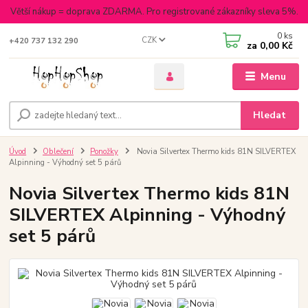
Větší nákup = doprava ZDARMA. Pro registrované zákazníky sleva 5%.
0
ks
CZK
+420 737 132 290
za
0,00 Kč
Menu
Hledat
Úvod
Oblečení
Ponožky
Novia Silvertex Thermo kids 81N SILVERTEX
Alpinning - Výhodný set 5 párů
Novia Silvertex Thermo kids 81N
SILVERTEX Alpinning - Výhodný
set 5 párů