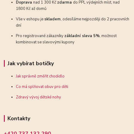
Doprava
nad 1 300 Kč
zdarma
do PPL výdejních míst, nad
1800 Kč až domů
Vše v eshopu je
skladem
, odesíláme nejpozději do 2 pracovních
dní
Pro registrované zákazníky
základní sleva 5%
, možnost
kombinovat se slevovými kupony
Jak vybírat botičky
Jak správně změřit chodidlo
Co má splňovat obuv pro děti
Zdravý vývoj dětské nohy
Kontakty
+420 737 132 290