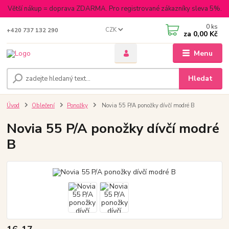
Větší nákup = doprava ZDARMA. Pro registrované zákazníky sleva 5%.
0
ks
CZK
+420 737 132 290
za
0,00 Kč
Menu
Hledat
Úvod
Oblečení
Ponožky
Novia 55 P/A ponožky dívčí modré B
Novia 55 P/A ponožky dívčí modré
B