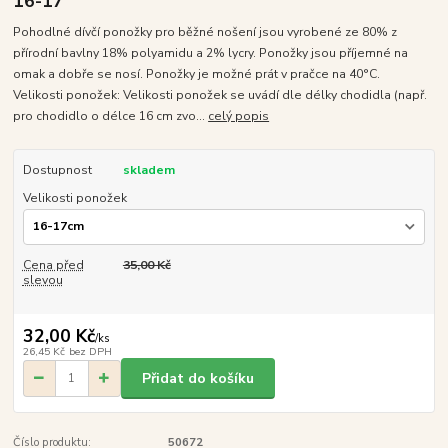
16-17
Pohodlné dívčí ponožky pro běžné nošení jsou vyrobené ze 80% z
přírodní bavlny 18% polyamidu a 2% lycry. Ponožky jsou příjemné na
omak a dobře se nosí. Ponožky je možné prát v pračce na 40°C.
Velikosti ponožek: Velikosti ponožek se uvádí dle délky chodidla (např.
pro chodidlo o délce 16 cm zvo...
celý popis
Dostupnost
skladem
Velikosti ponožek
Cena před
35,00 Kč
slevou
32,00 Kč
/
ks
26,45 Kč
bez DPH
Přidat do košíku
Číslo produktu:
50672