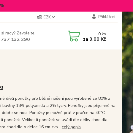
5%.
Přihlášení
CZK
 si rady? Zavolejte.
0
ks
za
0,00 Kč
 737 132 290
19
né dívčí ponožky pro běžné nošení jsou vyrobené ze 80% z
ní bavlny 18% polyamidu a 2% lycry. Ponožky jsou příjemné na
 dobře se nosí. Ponožky je možné prát v pračce na 40°C.
sti ponožek: Velikosti ponožek se uvádí dle délky chodidla
 pro chodidlo o délce 16 cm zvo...
celý popis