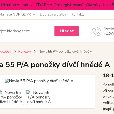
tší nákup = doprava ZDARMA. Pro registrované zákazníky sleva 
klamace, VOP, GDPR
Doprava a platba
Kontakty
Nevíte
Hledat
+420
blečení
Ponožky
Novia 55 P/A ponožky dívčí hnědé A
a 55 P/A ponožky dívčí hnědé A
18-
Pohodl
přírod
omak a
Veliko
(např.