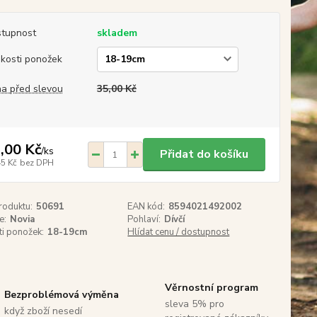
tupnost
skladem
ikosti ponožek
a před slevou
35,00 Kč
,00 Kč
/
ks
Přidat do košíku
45 Kč
bez DPH
roduktu:
50691
EAN kód:
8594021492002
e:
Novia
Pohlaví:
Dívčí
ti ponožek:
18-19cm
Hlídat cenu / dostupnost
Věrnostní program
Bezproblémová výměna
sleva 5% pro
když zboží nesedí