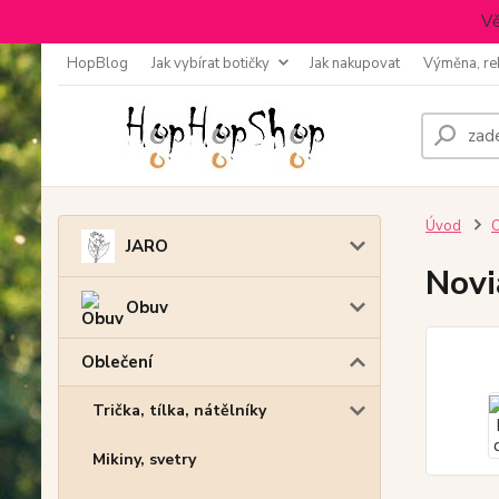
Vě
HopBlog
Jak vybírat botičky
Jak nakupovat
Výměna, re
Úvod
O
JARO
Novi
Obuv
Oblečení
Trička, tílka, nátělníky
Mikiny, svetry