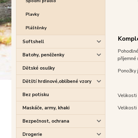
Spodní prádlo
Plavky
Pláštěnky
Komple
Softshell
Pohodlné 
Batohy, peněženky
příjemné 
Dětské osušky
Ponožky j
Dětští hrdinové,oblíbené vzory
Bez potisku
Velikosti
Velikosti
Maskáče, army, khaki
Bezpečnost, ochrana
Drogerie