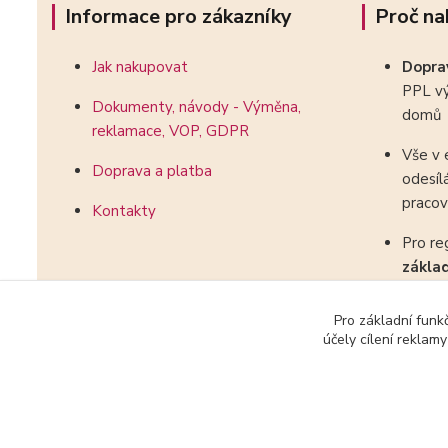
Informace pro zákazníky
Proč na
Jak nakupovat
Dopr
PPL vý
Dokumenty, návody - Výměna,
domů
reklamace, VOP, GDPR
Vše v 
Doprava a platba
odesíl
pracov
Kontakty
Pro re
zákla
kombin
Pro základní funk
účely cílení reklam