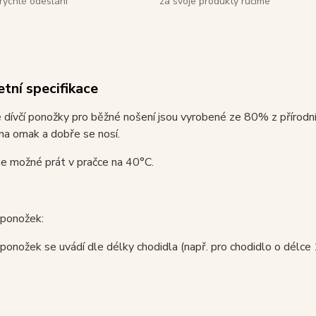
rychlé odeslání
za svoje produkty ručíme
tní specifikace
dívčí ponožky pro běžné nošení jsou vyrobené ze 80% z přírodn
na omak a dobře se nosí.
e možné prát v pračce na 40°C.
 ponožek:
 ponožek se uvádí dle délky chodidla (např. pro chodidlo o délce