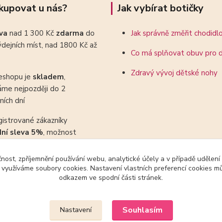
kupovat u nás?
Jak vybírat botičky
ava
nad 1 300 Kč
zdarma
do
Jak správně změřit chodidl
dejních míst, nad 1800 Kč až
Co má splňovat obuv pro d
Zdravý vývoj dětské nohy
eshopu je
skladem
,
áme nejpozději do 2
ních dní
gistrované zákazníky
dní sleva 5%
, možnost
ovat se slevovými kupony
čnost, zpříjemnění používání webu, analytické účely a v případě udělení
y využíváme soubory cookies. Nastavení vlastních preferencí cookies mů
odkazem ve spodní části stránek.
Upravit sběr cookies.
Souhlasím
Nastavení