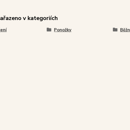
zařazeno v kategoriích
ení
Ponožky
Běžn