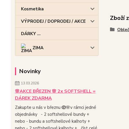
Kosmetika
Zboží 
VÝPRODEJ / DOPRODEJ / AKCE
Obleč
DÁRKY ...
ZIMA
Novinky
13.03.2026
🌸AKCE BŘEZEN 🌸 2x SOFTSHELL =
DÁREK ZDARMA
Zakupte u nás v březnu 🪺🌸v rámci jedné
objednávky - 2 softshellové bundy +
nebo - bundu a softshellové kalhoty +
nebo - 2 softshellové kalhoty +...
číst celé