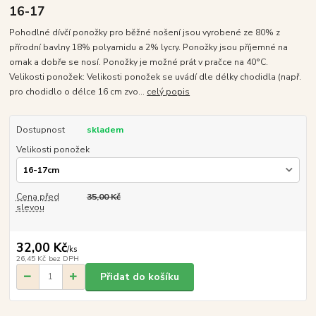
16-17
Pohodlné dívčí ponožky pro běžné nošení jsou vyrobené ze 80% z
přírodní bavlny 18% polyamidu a 2% lycry. Ponožky jsou příjemné na
omak a dobře se nosí. Ponožky je možné prát v pračce na 40°C.
Velikosti ponožek: Velikosti ponožek se uvádí dle délky chodidla (např.
pro chodidlo o délce 16 cm zvo...
celý popis
Dostupnost
skladem
Velikosti ponožek
Cena před
35,00 Kč
slevou
32,00 Kč
/
ks
26,45 Kč
bez DPH
Přidat do košíku