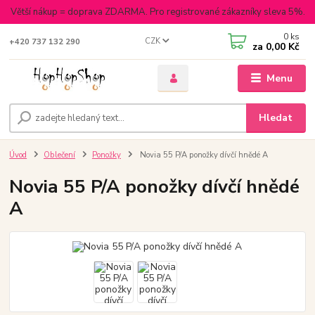
Větší nákup = doprava ZDARMA. Pro registrované zákazníky sleva 5%.
0
ks
CZK
+420 737 132 290
za
0,00 Kč
Menu
Hledat
Úvod
Oblečení
Ponožky
Novia 55 P/A ponožky dívčí hnědé A
Novia 55 P/A ponožky dívčí hnědé
A