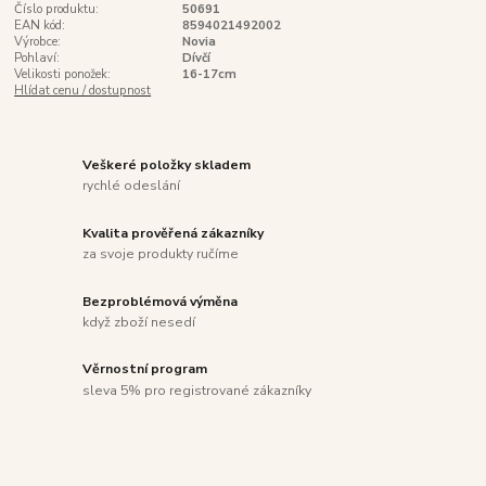
Číslo produktu:
50691
EAN kód:
8594021492002
Výrobce:
Novia
Pohlaví:
Dívčí
Velikosti ponožek:
16-17cm
Hlídat cenu / dostupnost
Veškeré položky skladem
rychlé odeslání
Kvalita prověřená zákazníky
za svoje produkty ručíme
Bezproblémová výměna
když zboží nesedí
Věrnostní program
sleva 5% pro registrované zákazníky