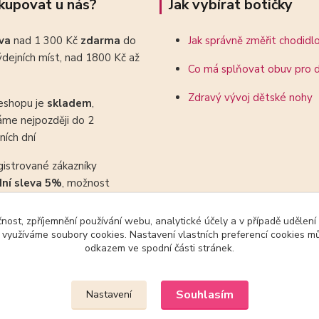
kupovat u nás?
Jak vybírat botičky
ava
nad 1 300 Kč
zdarma
do
Jak správně změřit chodidl
dejních míst, nad 1800 Kč až
Co má splňovat obuv pro d
Zdravý vývoj dětské nohy
eshopu je
skladem
,
áme nejpozději do 2
ních dní
gistrované zákazníky
dní sleva 5%
, možnost
ovat se slevovými kupony
čnost, zpříjemnění používání webu, analytické účely a v případě udělení
y využíváme soubory cookies. Nastavení vlastních preferencí cookies mů
odkazem ve spodní části stránek.
Upravit sběr cookies.
Souhlasím
Nastavení