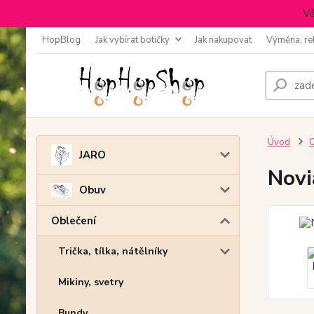
Vě
HopBlog
Jak vybírat botičky
Jak nakupovat
Výměna, re
Úvod
O
JARO
Novi
Obuv
Oblečení
Trička, tílka, nátělníky
Mikiny, svetry
Bundy