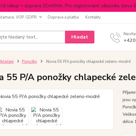
tší nákup = doprava ZDARMA. Pro registrované zákazníky sleva 
klamace, VOP, GDPR
Doprava a platba
Kontakty
Nevíte
Hledat
+420
blečení
Ponožky
Novia 55 P/A ponožky chlapecké zeleno-modré
a 55 P/A ponožky chlapecké zel
Příjem
jsou v
Ponožk
Veliko
délce 