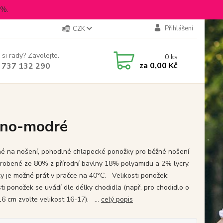
5%.
Přihlášení
CZK
 si rady? Zavolejte.
0
ks
za
0,00 Kč
 737 132 290
eno-modré
né na nošení, pohodlné chlapecké ponožky pro běžné nošení
yrobené ze 80% z přírodní bavlny 18% polyamidu a 2% lycry.
y je možné prát v pračce na 40°C. Velikosti ponožek:
sti ponožek se uvádí dle délky chodidla (např. pro chodidlo o
16 cm zvolte velikost 16-17). ...
celý popis