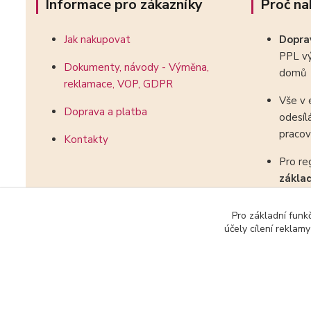
Informace pro zákazníky
Proč na
Jak nakupovat
Dopr
PPL vý
Dokumenty, návody - Výměna,
domů
reklamace, VOP, GDPR
Vše v 
Doprava a platba
odesíl
pracov
Kontakty
Pro re
zákla
kombin
Pro základní funk
účely cílení reklam