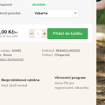
tupnost
skladem
ikosti ponožek
,00 Kč
/
ks
Přidat do košíku
45 Kč
bez DPH
roduktu:
50491
EAN kód:
8594021492002
e:
Novia
Pohlaví:
Chlapecké
cenu / dostupnost
Věrnostní program
Bezproblémová výměna
sleva 5% pro
když zboží nesedí
registrované zákazníky