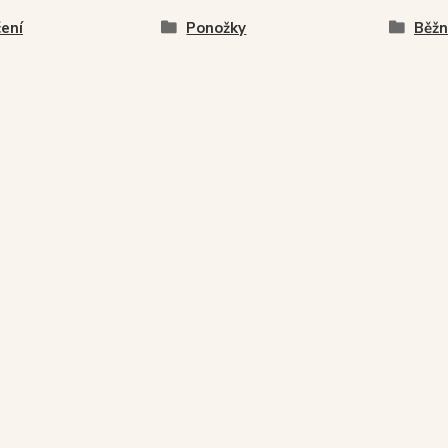
ení
Ponožky
Běžn