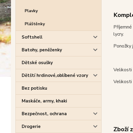
Plavky
Komple
Pláštěnky
Příjemné
lycry.
Softshell
Ponožky j
Batohy, peněženky
Dětské osušky
Velikosti
Dětští hrdinové,oblíbené vzory
Velikosti
Bez potisku
Maskáče, army, khaki
Bezpečnost, ochrana
Drogerie
Zboží 