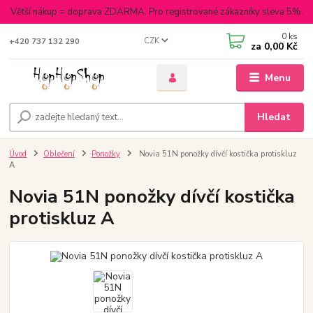
Větší nákup = doprava ZDARMA. Pro registrované zákazníky sleva 5%.
0
ks
CZK
+420 737 132 290
za
0,00 Kč
Menu
Hledat
Úvod
Oblečení
Ponožky
Novia 51N ponožky dívčí kostička protiskluz
A
Novia 51N ponožky dívčí kostička
protiskluz A