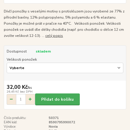
Dívčí ponožky s veselými motivy s protiskluzem jsou vyrobené ze 77% z
přírodní bavlny, 12% polypropylenu, 5% polyamidu a 6 % elastanu.
Ponožky je možné prát v pračce na 40°C. Velikosti ponožek: Velikosti
ponožek se uvádí dle délky chodidla (např. pro chodidlo o délce 12 cm
zvolte velikost 12-13). ...
celý popis
Dostupnost
skladem
Velikosti ponožek
32,00 Kč
/
ks
26,45 Kč
bez DPH
Přidat do košíku
Číslo produktu:
50371
EAN kód:
8590795990072
Výrobce:
Novia