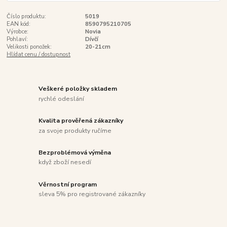
Číslo produktu:
5019
EAN kód:
8590795210705
Výrobce:
Novia
Pohlaví:
Dívčí
Velikosti ponožek:
20-21cm
Hlídat cenu / dostupnost
Veškeré položky skladem
rychlé odeslání
Kvalita prověřená zákazníky
za svoje produkty ručíme
Bezproblémová výměna
když zboží nesedí
Věrnostní program
sleva 5% pro registrované zákazníky