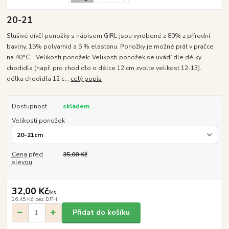
20-21
Slušivé dívčí ponožky s nápisem GIRL jsou vyrobené z 80% z přírodní
bavlny, 15% polyamid a 5 % elastanu. Ponožky je možné prát v pračce
na 40°C. Velikosti ponožek: Velikosti ponožek se uvádí dle délky
chodidla (např. pro chodidlo o délce 12 cm zvolte velikost 12-13).
délka chodidla 12 c...
celý popis
Dostupnost
skladem
Velikosti ponožek
Cena před
35,00 Kč
slevou
32,00 Kč
/
ks
26,45 Kč
bez DPH
Přidat do košíku