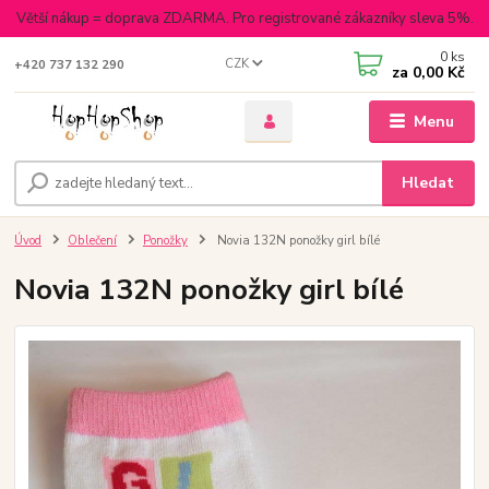
Větší nákup = doprava ZDARMA. Pro registrované zákazníky sleva 5%.
0
ks
CZK
+420 737 132 290
za
0,00 Kč
Menu
Hledat
Úvod
Oblečení
Ponožky
Novia 132N ponožky girl bílé
Novia 132N ponožky girl bílé