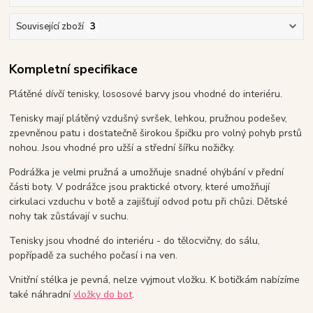
Související zboží
3
Kompletní specifikace
Plátěné dívčí tenisky, lososové barvy jsou vhodné do interiéru.
Tenisky mají plátěný vzdušný svršek, lehkou, pružnou podešev,
zpevněnou patu i dostatečně širokou špičku pro volný pohyb prstů
nohou. Jsou vhodné pro užší a střední šířku nožičky.
Podrážka je velmi pružná a umožňuje snadné ohýbání v přední
části boty. V podrážce jsou praktické otvory, které umožňují
cirkulaci vzduchu v botě a zajišťují odvod potu při chůzi. Dětské
nohy tak zůstávají v suchu.
Tenisky jsou vhodné do interiéru - do tělocvičny, do sálu,
popřípadě za suchého počasí i na ven.
Vnitřní stélka je pevná, nelze vyjmout vložku. K botičkám nabízíme
také náhradní
vložky do bot
.