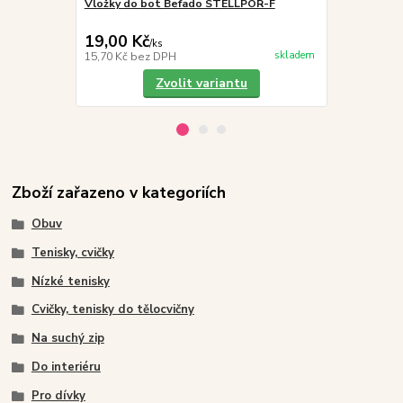
Vložky do bot Befado STELLPOR-F
3F ODA 4A8/5
19,00 Kč
299,00 K
/
ks
skladem
15,70 Kč
bez DPH
247,11 Kč
be
Zvolit variantu
Zboží zařazeno v kategoriích
Obuv
Tenisky, cvičky
Nízké tenisky
Cvičky, tenisky do tělocvičny
Na suchý zip
Do interiéru
Pro dívky