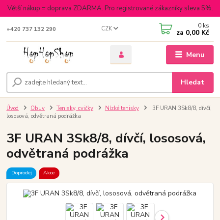
Větší nákup = doprava ZDARMA. Pro registrované zákazníky sleva 5%.
0
ks
CZK
+420 737 132 290
za
0,00 Kč
Menu
Hledat
Úvod
Obuv
Tenisky, cvičky
Nízké tenisky
3F URAN 3Sk8/8, dívčí,
lososová, odvětraná podrážka
3F URAN 3Sk8/8, dívčí, lososová,
odvětraná podrážka
Doprodej
Akce