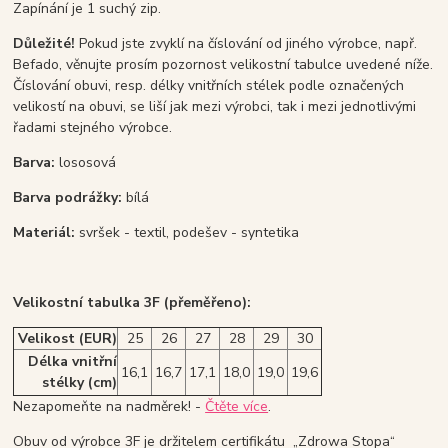
Zapínání je 1 suchý zip.
Důležité!
Pokud jste zvyklí na číslování od jiného výrobce, např.
Befado, věnujte prosím pozornost velikostní tabulce uvedené níže.
Číslování obuvi, resp. délky vnitřních stélek podle označených
velikostí na obuvi, se liší jak mezi výrobci, tak i mezi jednotlivými
řadami stejného výrobce.
Barva:
lososová
Barva podrážky:
bílá
Materiál:
svršek - textil, podešev - syntetika
Velikostní tabulka 3F (přeměřeno):
Velikost (EUR)
25
26
27
28
29
30
Délka vnitřní
16,1
16,7
17,1
18,0
19,0
19,6
stélky (cm)
Nezapomeňte na nadměrek! -
Čtěte více
.
Obuv od výrobce 3F je držitelem certifikátu „Zdrowa Stopa“