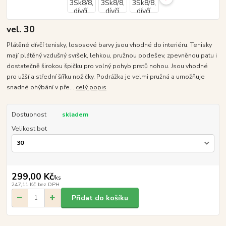
vel. 30
Plátěné dívčí tenisky, lososové barvy jsou vhodné do interiéru. Tenisky
mají plátěný vzdušný svršek, lehkou, pružnou podešev, zpevněnou patu i
dostatečně širokou špičku pro volný pohyb prstů nohou. Jsou vhodné
pro užší a střední šířku nožičky. Podrážka je velmi pružná a umožňuje
snadné ohýbání v pře...
celý popis
Dostupnost
skladem
Velikost bot
299,00 Kč
/
ks
247,11 Kč
bez DPH
Přidat do košíku