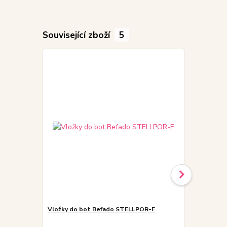
Související zboží
5
Akce
Doprodej
Vložky do bot Befado STELLPOR-F
3F URAN 3Sk
odvětraná p