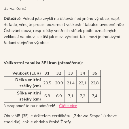
Barva: černá
Důležité!
Pokud jste zvyklí na číslování od jiného výrobce, např.
Befado, věnujte prosím pozornost velikostní tabulce uvedené níže.
Číslování obuvi, resp. délky vnitřních stélek podle označených
velikostí na obuvi, se liší jak mezi výrobci, tak i mezi jednotlivými
řadami stejného výrobce.
Velikostní tabulka 3F Uran (přeměřeno):
Velikost (EUR)
31
32
33
34
35
Délka vnitřní
20,5
20,9
21,4
22,1
22,8
stélky (cm)
Šířka vnitřní
6,8
6,9
7,1
7,2
7,4
stélky (cm)
Nezapomeňte na nadměrek! -
Čtěte více
.
Obuv MB (3F) je držitelem certifikátu „Zdrowa Stopa“ (zdravé
chodidlo), což je obdoba české Žirafy.