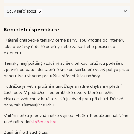
Související zboží
5
Kompletní specifikace
Plátěné chlapecké tenisky, černé barvy jsou vhodné do interiéru
jako přezůvky či do tělocvičny, nebo za suchého počasí i do
exteriéru.
Tenisky mají plátěný vzdušný svršek, lehkou, pružnou podešev,
zpevněnou patu i dostatečně širokou špičku pro volný pohyb prstů
nohou. Jsou vhodné pro užší a střední šířku nožičky.
Podrážka je velmi pružná a umožňuje snadné ohýbání v přední
části boty. V podrážce jsou praktické otvory, které umožňují
cirkulaci vzduchu v botě a zajišťují odvod potu při chůzi. Dětské
nohy tak zůstávají v suchu.
Vnitřní stélka je pevná, nelze vyjmout vložku. K botičkám nabízíme
také náhradní
vložky do bot
.
Zapínání je 1 suchý zip.