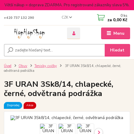
Větší nákup = doprava ZDARMA. Pro registrované zákazníky sleva 5%.
0
ks
CZK
+420 737 132 290
za
0,00 Kč
Menu
Hledat
Úvod
Obuv
Tenisky, cvičky
3F URAN 3Sk8/14, chlapecké, černé,
odvětraná podrážka
3F URAN 3Sk8/14, chlapecké,
černé, odvětraná podrážka
Doprodej
Akce