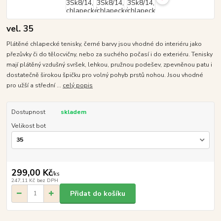
vel. 35
Plátěné chlapecké tenisky, černé barvy jsou vhodné do interiéru jako
přezůvky či do tělocvičny, nebo za suchého počasí i do exteriéru. Tenisky
mají plátěný vzdušný svršek, lehkou, pružnou podešev, zpevněnou patu i
dostatečně širokou špičku pro volný pohyb prstů nohou. Jsou vhodné
pro užší a střední ...
celý popis
Dostupnost
skladem
Velikost bot
299,00 Kč
/
ks
247,11 Kč
bez DPH
Přidat do košíku