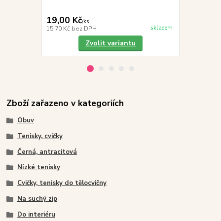
19,00 Kč
299,00 K
/
ks
skladem
15,70 Kč
bez DPH
247,11 Kč
be
Zvolit variantu
Zboží zařazeno v kategoriích
Obuv
Tenisky, cvičky
Černá, antracitová
Nízké tenisky
Cvičky, tenisky do tělocvičny
Na suchý zip
Do interiéru